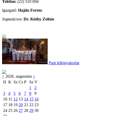
Telefon:
(22) 510 694
Igazgató:
Hajdu Ferenc
Jogtanácsos:
Dr. Kúthy Zoltán
Papi lelkigyakorlat
<
2026. augusztus
>
H
K
Sz
Cs
P
Sz
V
1
2
3
4
5
6
7
8
9
10
11
12
13
14
15
16
17
18
19
20
21
22
23
24
25
26
27
28
29
30