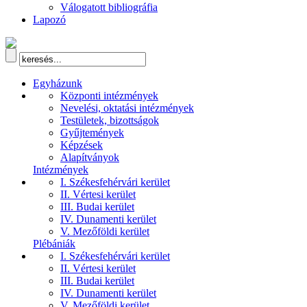
Válogatott bibliográfia
Lapozó
Egyházunk
Központi intézmények
Nevelési, oktatási intézmények
Testületek, bizottságok
Gyűjtemények
Képzések
Alapítványok
Intézmények
I. Székesfehérvári kerület
II. Vértesi kerület
III. Budai kerület
IV. Dunamenti kerület
V. Mezőföldi kerület
Plébániák
I. Székesfehérvári kerület
II. Vértesi kerület
III. Budai kerület
IV. Dunamenti kerület
V. Mezőföldi kerület