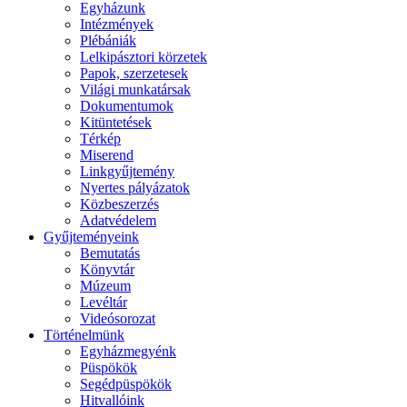
Egyházunk
Intézmények
Plébániák
Lelkipásztori körzetek
Papok, szerzetesek
Világi munkatársak
Dokumentumok
Kitüntetések
Térkép
Miserend
Linkgyűjtemény
Nyertes pályázatok
Közbeszerzés
Adatvédelem
Gyűjteményeink
Bemutatás
Könyvtár
Múzeum
Levéltár
Videósorozat
Történelmünk
Egyházmegyénk
Püspökök
Segédpüspökök
Hitvallóink