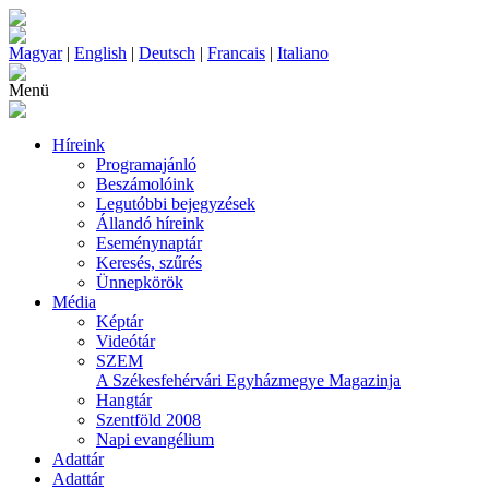
Magyar
|
English
|
Deutsch
|
Francais
|
Italiano
Menü
Híreink
Programajánló
Beszámolóink
Legutóbbi bejegyzések
Állandó híreink
Eseménynaptár
Keresés, szűrés
Ünnepkörök
Média
Képtár
Videótár
SZEM
A Székesfehérvári Egyházmegye Magazinja
Hangtár
Szentföld 2008
Napi evangélium
Adattár
Adattár