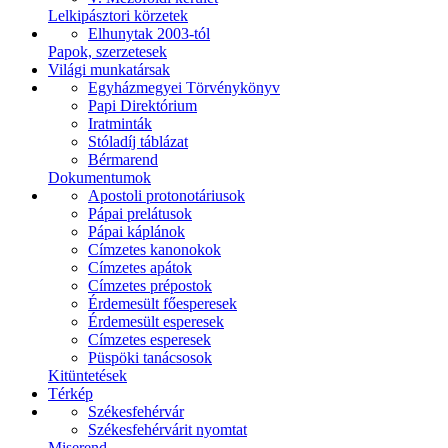
Lelkipásztori körzetek
Elhunytak 2003-tól
Papok, szerzetesek
Világi munkatársak
Egyházmegyei Törvénykönyv
Papi Direktórium
Iratminták
Stóladíj táblázat
Bérmarend
Dokumentumok
Apostoli protonotáriusok
Pápai prelátusok
Pápai káplánok
Címzetes kanonokok
Címzetes apátok
Címzetes prépostok
Érdemesült főesperesek
Érdemesült esperesek
Címzetes esperesek
Püspöki tanácsosok
Kitüntetések
Térkép
Székesfehérvár
Székesfehérvárit nyomtat
Miserend