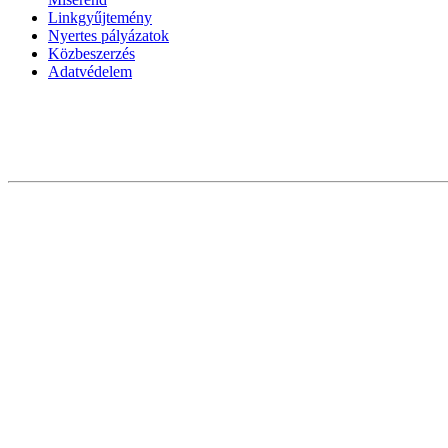
Linkgyűjtemény
Nyertes pályázatok
Közbeszerzés
Adatvédelem