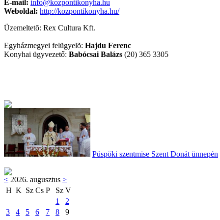
E-mail:
info@kozpontikonyha.hu
Weboldal:
http://kozpontikonyha.hu/
Üzemeltetõ: Rex Cultura Kft.
Egyházmegyei felügyelõ:
Hajdu Ferenc
Konyhai ügyvezető:
Babócsai Balázs
(20) 365 3305
Püspöki szentmise Szent Donát ünnepén
<
2026. augusztus
>
H
K
Sz
Cs
P
Sz
V
1
2
3
4
5
6
7
8
9