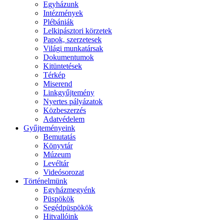
Egyházunk
Intézmények
Plébániák
Lelkipásztori körzetek
Papok, szerzetesek
Világi munkatársak
Dokumentumok
Kitüntetések
Térkép
Miserend
Linkgyűjtemény
Nyertes pályázatok
Közbeszerzés
Adatvédelem
Gyűjteményeink
Bemutatás
Könyvtár
Múzeum
Levéltár
Videósorozat
Történelmünk
Egyházmegyénk
Püspökök
Segédpüspökök
Hitvallóink