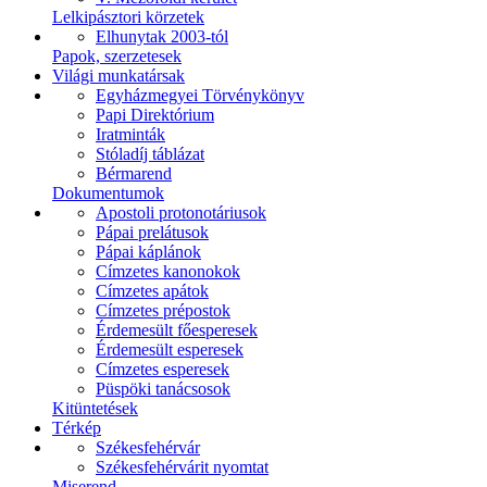
Lelkipásztori körzetek
Elhunytak 2003-tól
Papok, szerzetesek
Világi munkatársak
Egyházmegyei Törvénykönyv
Papi Direktórium
Iratminták
Stóladíj táblázat
Bérmarend
Dokumentumok
Apostoli protonotáriusok
Pápai prelátusok
Pápai káplánok
Címzetes kanonokok
Címzetes apátok
Címzetes prépostok
Érdemesült főesperesek
Érdemesült esperesek
Címzetes esperesek
Püspöki tanácsosok
Kitüntetések
Térkép
Székesfehérvár
Székesfehérvárit nyomtat
Miserend