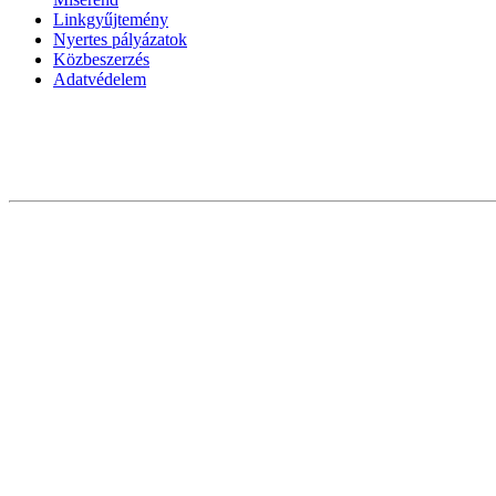
Linkgyűjtemény
Nyertes pályázatok
Közbeszerzés
Adatvédelem