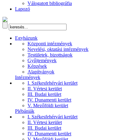
Válogatott bibliográfia
Lapozó
Egyházunk
Központi intézmények
Nevelési, oktatási intézmények
Testületek, bizottságok
Gyűjtemények
Képzések
Alapítványok
Intézmények
I. Székesfehérvári kerület
II. Vértesi kerület
III. Budai kerület
IV. Dunamenti kerület
V. Mezőföldi kerület
Plébániák
I. Székesfehérvári kerület
II. Vértesi kerület
III. Budai kerület
IV. Dunamenti kerület
V. Mezőföldi kerület