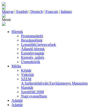
Magyar
|
English
|
Deutsch
|
Francais
|
Italiano
Menü
Híreink
Programajánló
Beszámolóink
Legutóbbi bejegyzések
Állandó híreink
Eseménynaptár
Keresés, szűrés
Ünnepkörök
Média
Képtár
Videótár
SZEM
A Székesfehérvári Egyházmegye Magazinja
Hangtár
Szentföld 2008
Napi evangélium
Adattár
Adattár