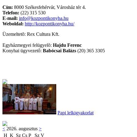
Cím:
8000 Székesfehérvár, Városház tér 4.
Telefon:
(22) 315 530
E-mail:
info@kozpontikonyha.hu
Weboldal:
http://kozpontikonyha.hu/
Üzemeltetõ: Rex Cultura Kft.
Egyházmegyei felügyelõ:
Hajdu Ferenc
Konyhai ügyvezető:
Babócsai Balázs
(20) 365 3305
Papi lelkigyakorlat
<
2026. augusztus
>
H
K
Sz
Cs
P
Sz
V