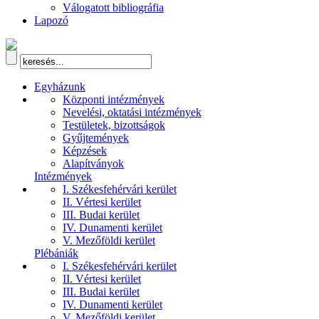
Válogatott bibliográfia
Lapozó
Egyházunk
Központi intézmények
Nevelési, oktatási intézmények
Testületek, bizottságok
Gyűjtemények
Képzések
Alapítványok
Intézmények
I. Székesfehérvári kerület
II. Vértesi kerület
III. Budai kerület
IV. Dunamenti kerület
V. Mezőföldi kerület
Plébániák
I. Székesfehérvári kerület
II. Vértesi kerület
III. Budai kerület
IV. Dunamenti kerület
V. Mezőföldi kerület