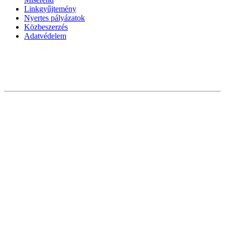
Linkgyűjtemény
Nyertes pályázatok
Közbeszerzés
Adatvédelem