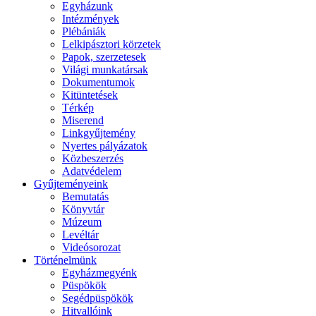
Egyházunk
Intézmények
Plébániák
Lelkipásztori körzetek
Papok, szerzetesek
Világi munkatársak
Dokumentumok
Kitüntetések
Térkép
Miserend
Linkgyűjtemény
Nyertes pályázatok
Közbeszerzés
Adatvédelem
Gyűjteményeink
Bemutatás
Könyvtár
Múzeum
Levéltár
Videósorozat
Történelmünk
Egyházmegyénk
Püspökök
Segédpüspökök
Hitvallóink