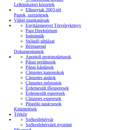
Lelkipásztori körzetek
Elhunytak 2003-tól
Papok, szerzetesek
Világi munkatársak
Egyházmegyei Törvénykönyv
Papi Direktórium
Iratminták
Stóladíj táblázat
Bérmarend
Dokumentumok
Apostoli protonotáriusok
Pápai prelátusok
Pápai káplánok
Címzetes kanonokok
Címzetes apátok
Címzetes prépostok
Érdemesült főesperesek
Érdemesült esperesek
Címzetes esperesek
Püspöki tanácsosok
Kitüntetések
Térkép
Székesfehérvár
Székesfehérvárit nyomtat
Miserend