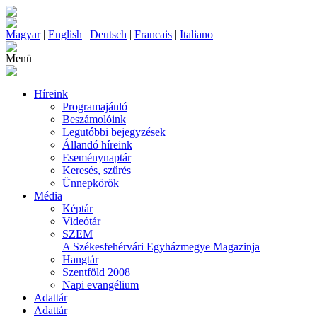
Magyar
|
English
|
Deutsch
|
Francais
|
Italiano
Menü
Híreink
Programajánló
Beszámolóink
Legutóbbi bejegyzések
Állandó híreink
Eseménynaptár
Keresés, szűrés
Ünnepkörök
Média
Képtár
Videótár
SZEM
A Székesfehérvári Egyházmegye Magazinja
Hangtár
Szentföld 2008
Napi evangélium
Adattár
Adattár