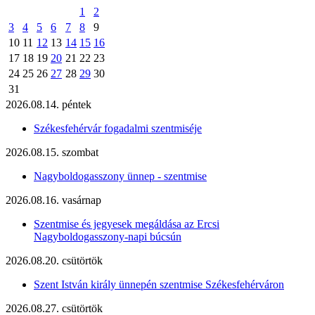
1
2
3
4
5
6
7
8
9
10
11
12
13
14
15
16
17
18
19
20
21
22
23
24
25
26
27
28
29
30
31
2026.08.14. péntek
Székesfehérvár fogadalmi szentmiséje
2026.08.15. szombat
Nagyboldogasszony ünnep - szentmise
2026.08.16. vasárnap
Szentmise és jegyesek megáldása az Ercsi
Nagyboldogasszony-napi búcsún
2026.08.20. csütörtök
Szent István király ünnepén szentmise Székesfehérváron
2026.08.27. csütörtök