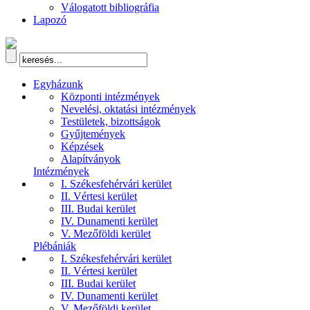
Válogatott bibliográfia
Lapozó
Egyházunk
Központi intézmények
Nevelési, oktatási intézmények
Testületek, bizottságok
Gyűjtemények
Képzések
Alapítványok
Intézmények
I. Székesfehérvári kerület
II. Vértesi kerület
III. Budai kerület
IV. Dunamenti kerület
V. Mezőföldi kerület
Plébániák
I. Székesfehérvári kerület
II. Vértesi kerület
III. Budai kerület
IV. Dunamenti kerület
V. Mezőföldi kerület