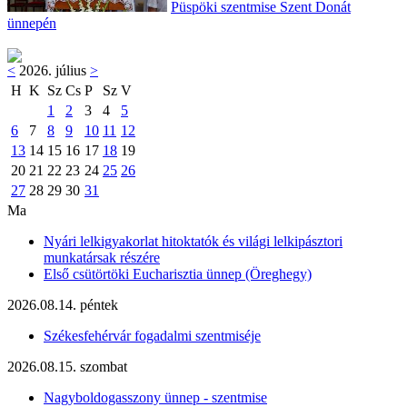
Püspöki szentmise Szent Donát
ünnepén
<
2026. július
>
H
K
Sz
Cs
P
Sz
V
1
2
3
4
5
6
7
8
9
10
11
12
13
14
15
16
17
18
19
20
21
22
23
24
25
26
27
28
29
30
31
Ma
Nyári lelkigyakorlat hitoktatók és világi lelkipásztori
munkatársak részére
Első csütörtöki Eucharisztia ünnep (Öreghegy)
2026.08.14. péntek
Székesfehérvár fogadalmi szentmiséje
2026.08.15. szombat
Nagyboldogasszony ünnep - szentmise