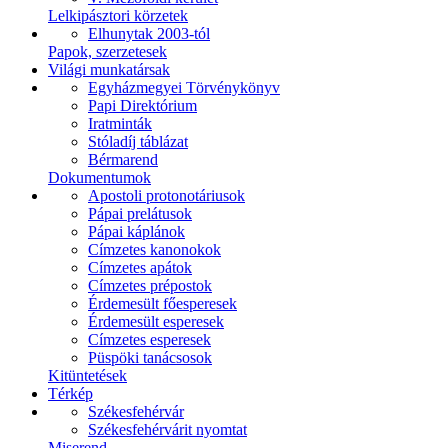
Lelkipásztori körzetek
Elhunytak 2003-tól
Papok, szerzetesek
Világi munkatársak
Egyházmegyei Törvénykönyv
Papi Direktórium
Iratminták
Stóladíj táblázat
Bérmarend
Dokumentumok
Apostoli protonotáriusok
Pápai prelátusok
Pápai káplánok
Címzetes kanonokok
Címzetes apátok
Címzetes prépostok
Érdemesült főesperesek
Érdemesült esperesek
Címzetes esperesek
Püspöki tanácsosok
Kitüntetések
Térkép
Székesfehérvár
Székesfehérvárit nyomtat
Miserend