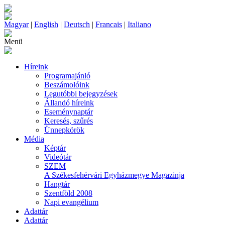
Magyar
|
English
|
Deutsch
|
Francais
|
Italiano
Menü
Híreink
Programajánló
Beszámolóink
Legutóbbi bejegyzések
Állandó híreink
Eseménynaptár
Keresés, szűrés
Ünnepkörök
Média
Képtár
Videótár
SZEM
A Székesfehérvári Egyházmegye Magazinja
Hangtár
Szentföld 2008
Napi evangélium
Adattár
Adattár