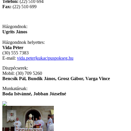
Telefon:
(22) 510 694
Fax:
(22) 510 699
Házgondnok:
Ugrits János
Házgondnok helyettes:
Vida Péter
(30) 555 7383
E-mail:
vida.peter|kukac|puspokseg.hu
Diszpécserek:
Mobil: (30) 709 5260
Bencsik Pál, Bundik János, Grosz Gábor, Varga Vince
Munkatársak:
Boda Istvánné, Jobban Józsefné