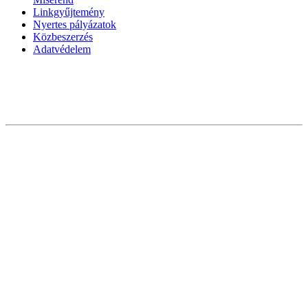
Linkgyűjtemény
Nyertes pályázatok
Közbeszerzés
Adatvédelem