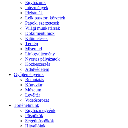
Egyházunk
Intézmények
Plébániák
Lelkipásztori körzetek
Papok, szerzetesek
Világi munkatársak
Dokumentumok
Kitüntetések
Térkép
Miserend
Linkgyűjtemény
Nyertes pályázatok
Közbeszerzés
Adatvédelem
Gyűjteményeink
Bemutatás
Könyvtár
Múzeum
Levéltár
Videósorozat
Történelmünk
Egyházmegyénk
Püspökök
Segédpüspökök
Hitvallóink