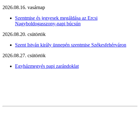
2026.08.16. vasárnap
Szentmise és jegyesek megáldása az Ercsi
Nagyboldogasszony-napi búcsún
2026.08.20. csütörtök
Szent István király ünnepén szentmise Székesfehérváron
2026.08.27. csütörtök
Egyházmegyés papi zarándoklat