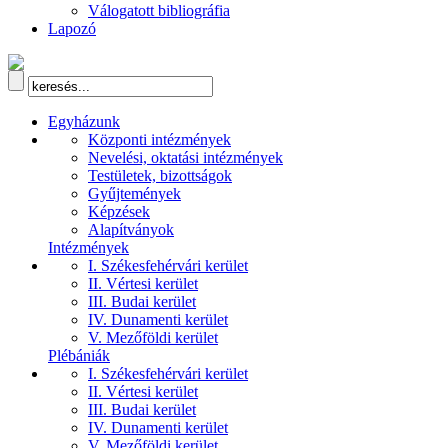
Válogatott bibliográfia
Lapozó
Egyházunk
Központi intézmények
Nevelési, oktatási intézmények
Testületek, bizottságok
Gyűjtemények
Képzések
Alapítványok
Intézmények
I. Székesfehérvári kerület
II. Vértesi kerület
III. Budai kerület
IV. Dunamenti kerület
V. Mezőföldi kerület
Plébániák
I. Székesfehérvári kerület
II. Vértesi kerület
III. Budai kerület
IV. Dunamenti kerület
V. Mezőföldi kerület