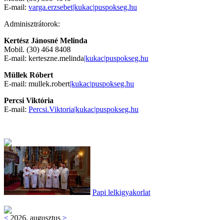
E-mail:
varga.erzsebet|kukac|puspokseg.hu
Adminisztrátorok:
Kertész Jánosné Melinda
Mobil. (30) 464 8408
E-mail: kerteszne.melinda
|kukac|puspokseg.hu
Müllek Róbert
E-mail: mullek.robert
|kukac|puspokseg.hu
Percsi Viktória
E-mail:
Percsi.Viktoria|kukac|puspokseg.hu
Papi lelkigyakorlat
<
2026. augusztus
>