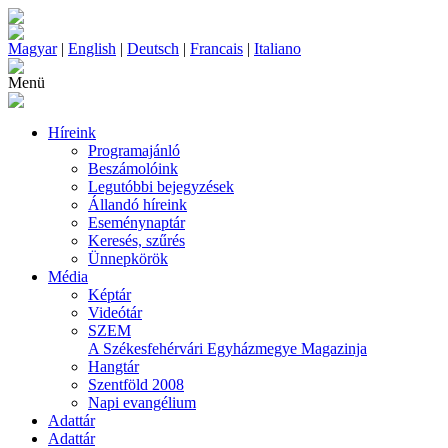
Magyar
|
English
|
Deutsch
|
Francais
|
Italiano
Menü
Híreink
Programajánló
Beszámolóink
Legutóbbi bejegyzések
Állandó híreink
Eseménynaptár
Keresés, szűrés
Ünnepkörök
Média
Képtár
Videótár
SZEM
A Székesfehérvári Egyházmegye Magazinja
Hangtár
Szentföld 2008
Napi evangélium
Adattár
Adattár