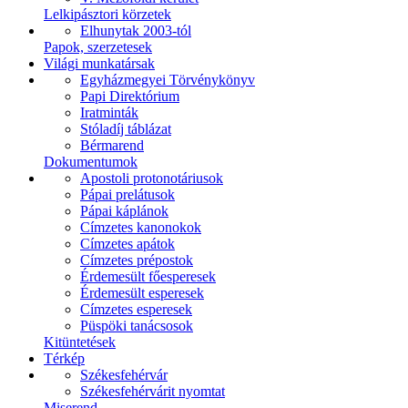
Lelkipásztori körzetek
Elhunytak 2003-tól
Papok, szerzetesek
Világi munkatársak
Egyházmegyei Törvénykönyv
Papi Direktórium
Iratminták
Stóladíj táblázat
Bérmarend
Dokumentumok
Apostoli protonotáriusok
Pápai prelátusok
Pápai káplánok
Címzetes kanonokok
Címzetes apátok
Címzetes prépostok
Érdemesült főesperesek
Érdemesült esperesek
Címzetes esperesek
Püspöki tanácsosok
Kitüntetések
Térkép
Székesfehérvár
Székesfehérvárit nyomtat
Miserend