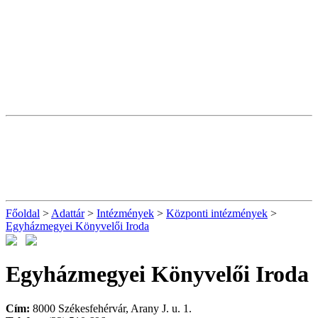
Főoldal
>
Adattár
>
Intézmények
>
Központi intézmények
>
Egyházmegyei Könyvelői Iroda
Egyházmegyei Könyvelői Iroda
Cím:
8000 Székesfehérvár, Arany J. u. 1.