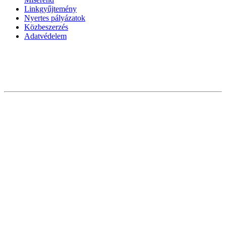
Linkgyűjtemény
Nyertes pályázatok
Közbeszerzés
Adatvédelem