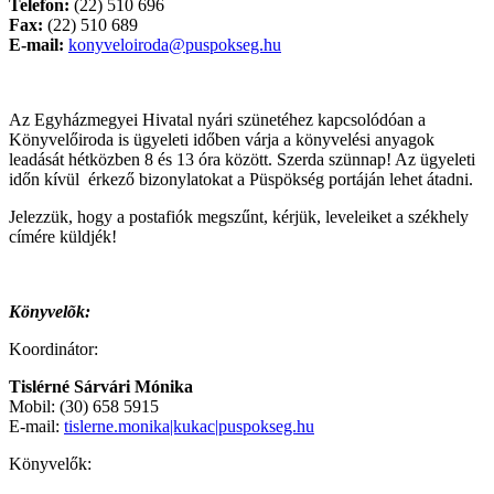
Telefon:
(22) 510 696
Fax:
(22) 510 689
E-mail:
konyveloiroda@puspokseg.hu
Az Egyházmegyei Hivatal nyári szünetéhez kapcsolódóan a
Könyvelőiroda is ügyeleti időben várja a könyvelési anyagok
leadását hétközben 8 és 13 óra között. Szerda szünnap! Az ügyeleti
időn kívül érkező bizonylatokat a Püspökség portáján lehet átadni.
Jelezzük, hogy a postafiók megszűnt, kérjük, leveleiket a székhely
címére küldjék!
Könyvelõk:
Koordinátor:
Tislérné Sárvári Mónika
Mobil: (30) 658 5915
E-mail:
tislerne.monika|kukac|puspokseg.hu
Könyvelők: