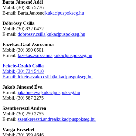
Barta Jánosné Adél
Mobil: (30) 305 5776
E-mail: Barta.Janosne
|kukac|puspokseg.hu
Döbrössy Csilla
Mobil: (30) 832 0472
E-mail:
dobrossy.csilla|kukac|puspokseg.hu
Fazekas-Gaál Zsuzsanna
Mobil: (30) 390 0501
E-mail:
fazekas.zsuzsanna|kukac|puspokseg.hu
Fekete-Czakó Csilla
Mobil: (30) 734 5410
E-mail: fekete-czako.csilla
|kukac|puspokseg.hu
Jakab Jánosné Éva
E-mail:
jakabne.eva|kukac|puspokseg.hu
Mobil. (30) 587 2275
Szentkereszti Andrea
Mobil: (30) 259 2755
E-mail:
szentkereszti.andrea|kukac|puspokseg.hu
Varga Erzsébet
Mobil: (30) 399 4646