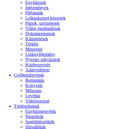
Egyházunk
Intézmények
Plébániák
Lelkipásztori körzetek
Papok, szerzetesek
Világi munkatársak
Dokumentumok
Kitüntetések
Térkép
Miserend
Linkgyűjtemény
Nyertes pályázatok
Közbeszerzés
Adatvédelem
Gyűjteményeink
Bemutatás
Könyvtár
Múzeum
Levéltár
Videósorozat
Történelmünk
Egyházmegyénk
Püspökök
Segédpüspökök
Hitvallóink