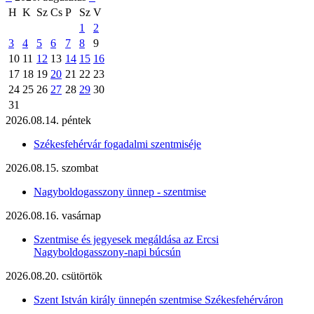
H
K
Sz
Cs
P
Sz
V
1
2
3
4
5
6
7
8
9
10
11
12
13
14
15
16
17
18
19
20
21
22
23
24
25
26
27
28
29
30
31
2026.08.14. péntek
Székesfehérvár fogadalmi szentmiséje
2026.08.15. szombat
Nagyboldogasszony ünnep - szentmise
2026.08.16. vasárnap
Szentmise és jegyesek megáldása az Ercsi
Nagyboldogasszony-napi búcsún
2026.08.20. csütörtök
Szent István király ünnepén szentmise Székesfehérváron