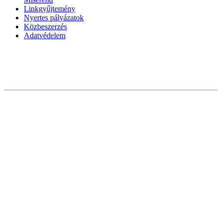
Linkgyűjtemény
Nyertes pályázatok
Közbeszerzés
Adatvédelem