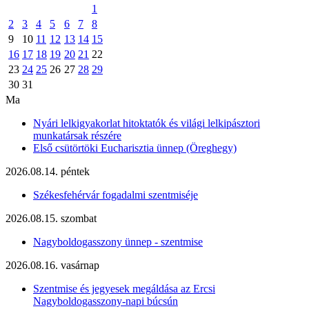
1
2
3
4
5
6
7
8
9
10
11
12
13
14
15
16
17
18
19
20
21
22
23
24
25
26
27
28
29
30
31
Ma
Nyári lelkigyakorlat hitoktatók és világi lelkipásztori
munkatársak részére
Első csütörtöki Eucharisztia ünnep (Öreghegy)
2026.08.14. péntek
Székesfehérvár fogadalmi szentmiséje
2026.08.15. szombat
Nagyboldogasszony ünnep - szentmise
2026.08.16. vasárnap
Szentmise és jegyesek megáldása az Ercsi
Nagyboldogasszony-napi búcsún