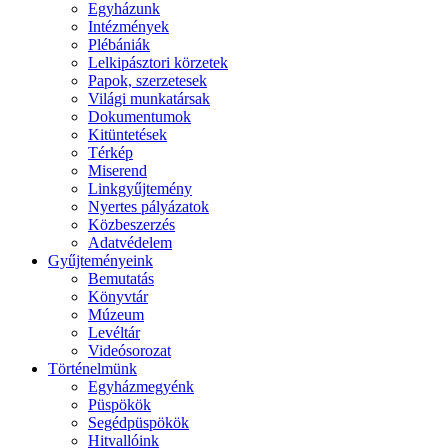
Egyházunk
Intézmények
Plébániák
Lelkipásztori körzetek
Papok, szerzetesek
Világi munkatársak
Dokumentumok
Kitüntetések
Térkép
Miserend
Linkgyűjtemény
Nyertes pályázatok
Közbeszerzés
Adatvédelem
Gyűjteményeink
Bemutatás
Könyvtár
Múzeum
Levéltár
Videósorozat
Történelmünk
Egyházmegyénk
Püspökök
Segédpüspökök
Hitvallóink