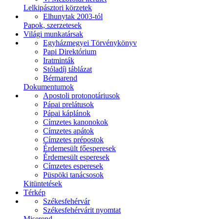
Lelkipásztori körzetek
Elhunytak 2003-tól
Papok, szerzetesek
Világi munkatársak
Egyházmegyei Törvénykönyv
Papi Direktórium
Iratminták
Stóladíj táblázat
Bérmarend
Dokumentumok
Apostoli protonotáriusok
Pápai prelátusok
Pápai káplánok
Címzetes kanonokok
Címzetes apátok
Címzetes prépostok
Érdemesült főesperesek
Érdemesült esperesek
Címzetes esperesek
Püspöki tanácsosok
Kitüntetések
Térkép
Székesfehérvár
Székesfehérvárit nyomtat
Miserend