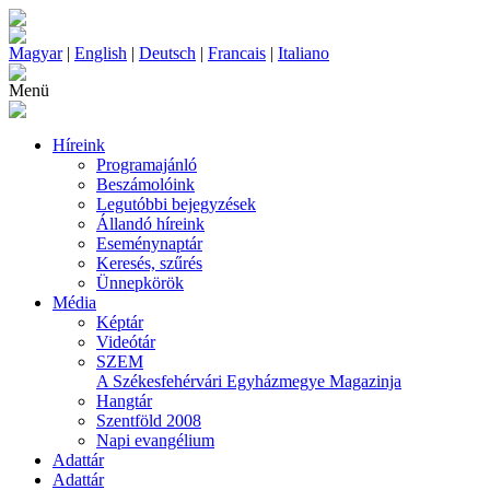
Magyar
|
English
|
Deutsch
|
Francais
|
Italiano
Menü
Híreink
Programajánló
Beszámolóink
Legutóbbi bejegyzések
Állandó híreink
Eseménynaptár
Keresés, szűrés
Ünnepkörök
Média
Képtár
Videótár
SZEM
A Székesfehérvári Egyházmegye Magazinja
Hangtár
Szentföld 2008
Napi evangélium
Adattár
Adattár