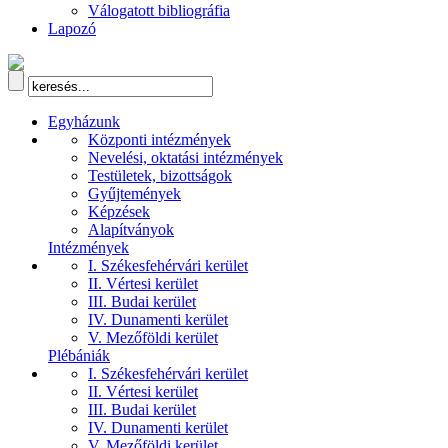
Válogatott bibliográfia
Lapozó
Egyházunk
Központi intézmények
Nevelési, oktatási intézmények
Testületek, bizottságok
Gyűjtemények
Képzések
Alapítványok
Intézmények
I. Székesfehérvári kerület
II. Vértesi kerület
III. Budai kerület
IV. Dunamenti kerület
V. Mezőföldi kerület
Plébániák
I. Székesfehérvári kerület
II. Vértesi kerület
III. Budai kerület
IV. Dunamenti kerület
V. Mezőföldi kerület