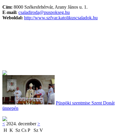
Cím:
8000 Székesfehérvár, Arany János u. 1.
E-mail:
csaladiroda@puspokseg.hu
Weboldal:
http://www.szfvar.katolikuscsaladok.hu
Püspöki szentmise Szent Donát
ünnepén
<
2024. december
>
H
K
Sz
Cs
P
Sz
V