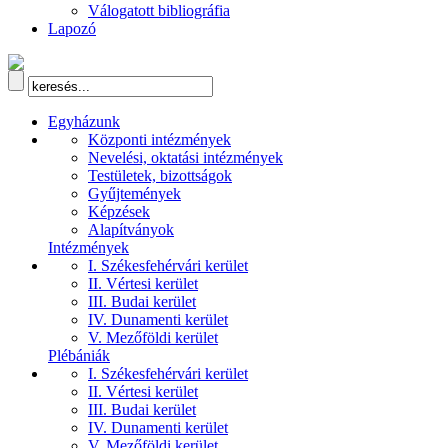
Válogatott bibliográfia
Lapozó
Egyházunk
Központi intézmények
Nevelési, oktatási intézmények
Testületek, bizottságok
Gyűjtemények
Képzések
Alapítványok
Intézmények
I. Székesfehérvári kerület
II. Vértesi kerület
III. Budai kerület
IV. Dunamenti kerület
V. Mezőföldi kerület
Plébániák
I. Székesfehérvári kerület
II. Vértesi kerület
III. Budai kerület
IV. Dunamenti kerület
V. Mezőföldi kerület