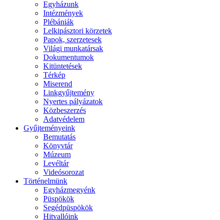
Egyházunk
Intézmények
Plébániák
Lelkipásztori körzetek
Papok, szerzetesek
Világi munkatársak
Dokumentumok
Kitüntetések
Térkép
Miserend
Linkgyűjtemény
Nyertes pályázatok
Közbeszerzés
Adatvédelem
Gyűjteményeink
Bemutatás
Könyvtár
Múzeum
Levéltár
Videósorozat
Történelmünk
Egyházmegyénk
Püspökök
Segédpüspökök
Hitvallóink