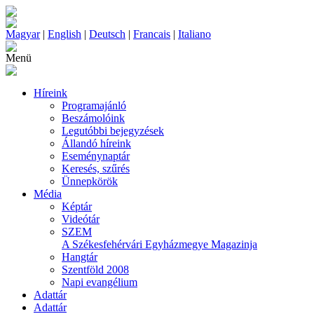
Magyar
|
English
|
Deutsch
|
Francais
|
Italiano
Menü
Híreink
Programajánló
Beszámolóink
Legutóbbi bejegyzések
Állandó híreink
Eseménynaptár
Keresés, szűrés
Ünnepkörök
Média
Képtár
Videótár
SZEM
A Székesfehérvári Egyházmegye Magazinja
Hangtár
Szentföld 2008
Napi evangélium
Adattár
Adattár