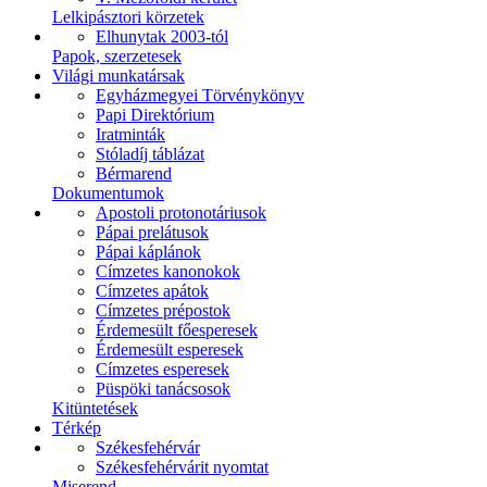
Lelkipásztori körzetek
Elhunytak 2003-tól
Papok, szerzetesek
Világi munkatársak
Egyházmegyei Törvénykönyv
Papi Direktórium
Iratminták
Stóladíj táblázat
Bérmarend
Dokumentumok
Apostoli protonotáriusok
Pápai prelátusok
Pápai káplánok
Címzetes kanonokok
Címzetes apátok
Címzetes prépostok
Érdemesült főesperesek
Érdemesült esperesek
Címzetes esperesek
Püspöki tanácsosok
Kitüntetések
Térkép
Székesfehérvár
Székesfehérvárit nyomtat
Miserend