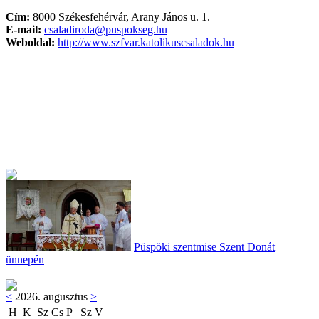
Cím:
8000 Székesfehérvár, Arany János u. 1.
E-mail:
csaladiroda@puspokseg.hu
Weboldal:
http://www.szfvar.katolikuscsaladok.hu
Püspöki szentmise Szent Donát
ünnepén
<
2026. augusztus
>
H
K
Sz
Cs
P
Sz
V