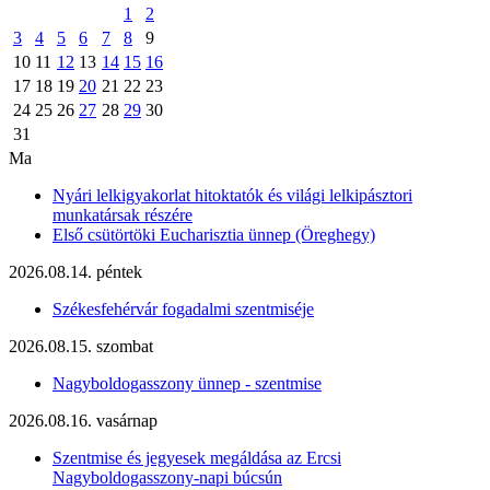
1
2
3
4
5
6
7
8
9
10
11
12
13
14
15
16
17
18
19
20
21
22
23
24
25
26
27
28
29
30
31
Ma
Nyári lelkigyakorlat hitoktatók és világi lelkipásztori
munkatársak részére
Első csütörtöki Eucharisztia ünnep (Öreghegy)
2026.08.14. péntek
Székesfehérvár fogadalmi szentmiséje
2026.08.15. szombat
Nagyboldogasszony ünnep - szentmise
2026.08.16. vasárnap
Szentmise és jegyesek megáldása az Ercsi
Nagyboldogasszony-napi búcsún