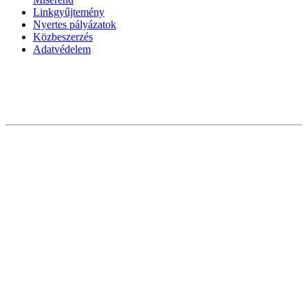
Linkgyűjtemény
Nyertes pályázatok
Közbeszerzés
Adatvédelem