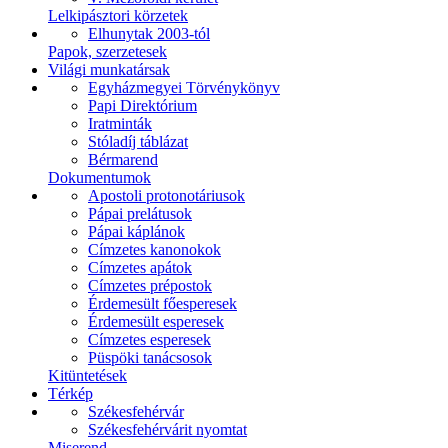
Lelkipásztori körzetek
Elhunytak 2003-tól
Papok, szerzetesek
Világi munkatársak
Egyházmegyei Törvénykönyv
Papi Direktórium
Iratminták
Stóladíj táblázat
Bérmarend
Dokumentumok
Apostoli protonotáriusok
Pápai prelátusok
Pápai káplánok
Címzetes kanonokok
Címzetes apátok
Címzetes prépostok
Érdemesült főesperesek
Érdemesült esperesek
Címzetes esperesek
Püspöki tanácsosok
Kitüntetések
Térkép
Székesfehérvár
Székesfehérvárit nyomtat
Miserend