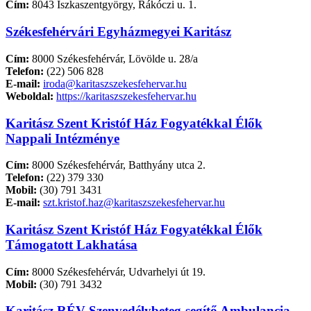
Cím:
8043 Iszkaszentgyörgy, Rákóczi u. 1.
Székesfehérvári Egyházmegyei Karitász
Cím:
8000 Székesfehérvár, Lövölde u. 28/a
Telefon:
(22) 506 828
E-mail:
iroda@karitaszszekesfehervar.hu
Weboldal:
https://karitaszszekesfehervar.hu
Karitász Szent Kristóf Ház Fogyatékkal Élők
Nappali Intézménye
Cím:
8000 Székesfehérvár, Batthyány utca 2.
Telefon:
(22) 379 330
Mobil:
(30) 791 3431
E-mail:
szt.kristof.haz@karitaszszekesfehervar.hu
Karitász Szent Kristóf Ház Fogyatékkal Élők
Támogatott Lakhatása
Cím:
8000 Székesfehérvár, Udvarhelyi út 19.
Mobil:
(30) 791 3432
Karitász RÉV Szenvedélybeteg-segítő Ambulancia