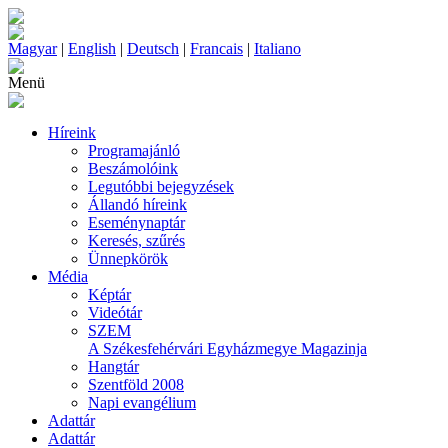
Magyar
|
English
|
Deutsch
|
Francais
|
Italiano
Menü
Híreink
Programajánló
Beszámolóink
Legutóbbi bejegyzések
Állandó híreink
Eseménynaptár
Keresés, szűrés
Ünnepkörök
Média
Képtár
Videótár
SZEM
A Székesfehérvári Egyházmegye Magazinja
Hangtár
Szentföld 2008
Napi evangélium
Adattár
Adattár