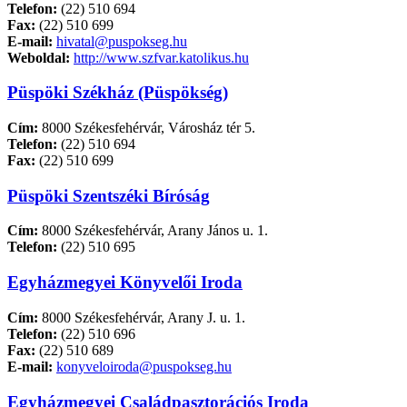
Telefon:
(22) 510 694
Fax:
(22) 510 699
E-mail:
hivatal@puspokseg.hu
Weboldal:
http://www.szfvar.katolikus.hu
Püspöki Székház (Püspökség)
Cím:
8000 Székesfehérvár, Városház tér 5.
Telefon:
(22) 510 694
Fax:
(22) 510 699
Püspöki Szentszéki Bíróság
Cím:
8000 Székesfehérvár, Arany János u. 1.
Telefon:
(22) 510 695
Egyházmegyei Könyvelői Iroda
Cím:
8000 Székesfehérvár, Arany J. u. 1.
Telefon:
(22) 510 696
Fax:
(22) 510 689
E-mail:
konyveloiroda@puspokseg.hu
Egyházmegyei Családpasztorációs Iroda