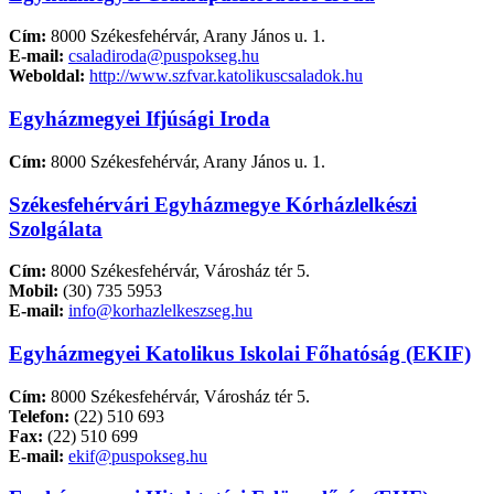
Cím:
8000 Székesfehérvár, Arany János u. 1.
E-mail:
csaladiroda@puspokseg.hu
Weboldal:
http://www.szfvar.katolikuscsaladok.hu
Egyházmegyei Ifjúsági Iroda
Cím:
8000 Székesfehérvár, Arany János u. 1.
Székesfehérvári Egyházmegye Kórházlelkészi
Szolgálata
Cím:
8000 Székesfehérvár, Városház tér 5.
Mobil:
(30) 735 5953
E-mail:
info@korhazlelkeszseg.hu
Egyházmegyei Katolikus Iskolai Főhatóság (EKIF)
Cím:
8000 Székesfehérvár, Városház tér 5.
Telefon:
(22) 510 693
Fax:
(22) 510 699
E-mail:
ekif@puspokseg.hu