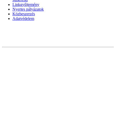
Linkgyűjtemény
Nyertes pályázatok
Közbeszerzés
Adatvédelem