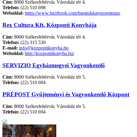
Cím:
8000 Székesfehérvár, Városház tér 4.
Telefon:
(22) 510 698
Weboldal:
https://www.facebook.com/baratokkavezoesteazo
Rex Cultura Kft. Központi Konyhája
Cím:
8000 Székesfehérvár, Városház tér 4.
Telefon:
(22) 315 530
E-mail:
info@kozpontikonyha.hu
Weboldal:
http://kozpontikonyha.hu/
SERVIZIO Egyházmegyei Vagyonkezelő
Cím:
8000 Székesfehérvár, Városház tér 5.
Telefon:
(22) 510 694
PRÉPOST Gyűjteményi és Vagyonkezelő Központ
Cím:
8000 Székesfehérvár, Városház tér 5.
Telefon:
(22) 510 694