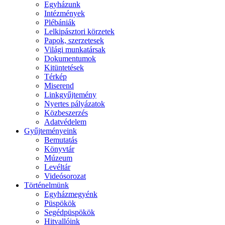
Egyházunk
Intézmények
Plébániák
Lelkipásztori körzetek
Papok, szerzetesek
Világi munkatársak
Dokumentumok
Kitüntetések
Térkép
Miserend
Linkgyűjtemény
Nyertes pályázatok
Közbeszerzés
Adatvédelem
Gyűjteményeink
Bemutatás
Könyvtár
Múzeum
Levéltár
Videósorozat
Történelmünk
Egyházmegyénk
Püspökök
Segédpüspökök
Hitvallóink