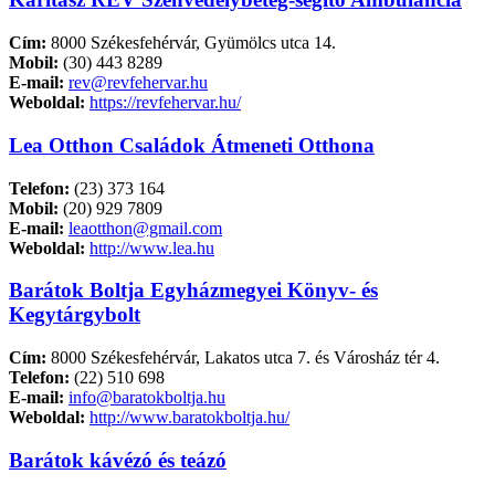
Cím:
8000 Székesfehérvár, Gyümölcs utca 14.
Mobil:
(30) 443 8289
E-mail:
rev@revfehervar.hu
Weboldal:
https://revfehervar.hu/
Lea Otthon Családok Átmeneti Otthona
Telefon:
(23) 373 164
Mobil:
(20) 929 7809
E-mail:
leaotthon@gmail.com
Weboldal:
http://www.lea.hu
Barátok Boltja Egyházmegyei Könyv- és
Kegytárgybolt
Cím:
8000 Székesfehérvár, Lakatos utca 7. és Városház tér 4.
Telefon:
(22) 510 698
E-mail:
info@baratokboltja.hu
Weboldal:
http://www.baratokboltja.hu/
Barátok kávézó és teázó