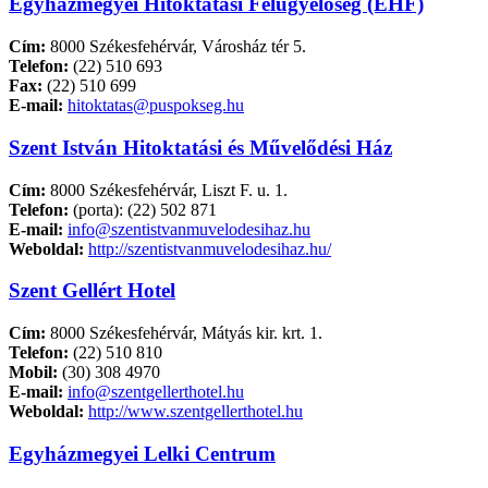
Egyházmegyei Hitoktatási Felügyelőség (EHF)
Cím:
8000 Székesfehérvár, Városház tér 5.
Telefon:
(22) 510 693
Fax:
(22) 510 699
E-mail:
hitoktatas@puspokseg.hu
Szent István Hitoktatási és Művelődési Ház
Cím:
8000 Székesfehérvár, Liszt F. u. 1.
Telefon:
(porta): (22) 502 871
E-mail:
info@szentistvanmuvelodesihaz.hu
Weboldal:
http://szentistvanmuvelodesihaz.hu/
Szent Gellért Hotel
Cím:
8000 Székesfehérvár, Mátyás kir. krt. 1.
Telefon:
(22) 510 810
Mobil:
(30) 308 4970
E-mail:
info@szentgellerthotel.hu
Weboldal:
http://www.szentgellerthotel.hu
Egyházmegyei Lelki Centrum