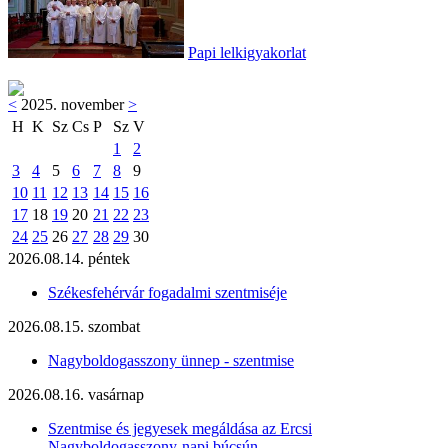
Papi lelkigyakorlat
<
2025. november
>
H
K
Sz
Cs
P
Sz
V
1
2
3
4
5
6
7
8
9
10
11
12
13
14
15
16
17
18
19
20
21
22
23
24
25
26
27
28
29
30
2026.08.14. péntek
Székesfehérvár fogadalmi szentmiséje
2026.08.15. szombat
Nagyboldogasszony ünnep - szentmise
2026.08.16. vasárnap
Szentmise és jegyesek megáldása az Ercsi
Nagyboldogasszony-napi búcsún