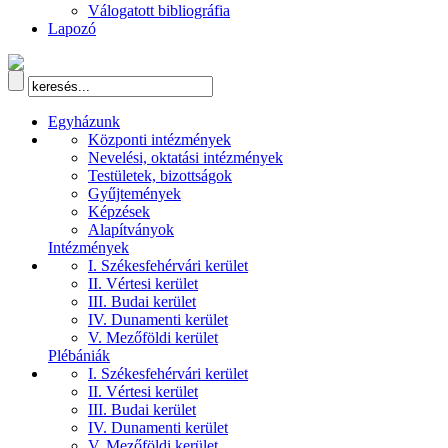
Válogatott bibliográfia
Lapozó
Egyházunk
Központi intézmények
Nevelési, oktatási intézmények
Testületek, bizottságok
Gyűjtemények
Képzések
Alapítványok
Intézmények
I. Székesfehérvári kerület
II. Vértesi kerület
III. Budai kerület
IV. Dunamenti kerület
V. Mezőföldi kerület
Plébániák
I. Székesfehérvári kerület
II. Vértesi kerület
III. Budai kerület
IV. Dunamenti kerület
V. Mezőföldi kerület