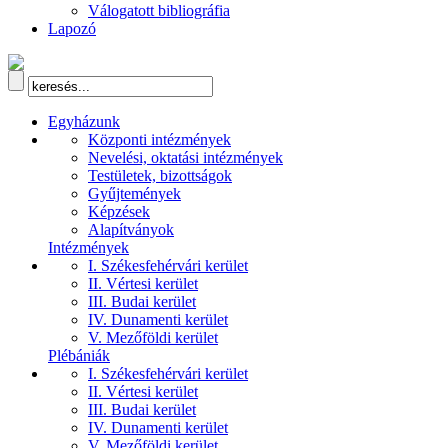
Válogatott bibliográfia
Lapozó
Egyházunk
Központi intézmények
Nevelési, oktatási intézmények
Testületek, bizottságok
Gyűjtemények
Képzések
Alapítványok
Intézmények
I. Székesfehérvári kerület
II. Vértesi kerület
III. Budai kerület
IV. Dunamenti kerület
V. Mezőföldi kerület
Plébániák
I. Székesfehérvári kerület
II. Vértesi kerület
III. Budai kerület
IV. Dunamenti kerület
V. Mezőföldi kerület