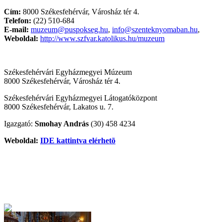
Cím:
8000 Székesfehérvár, Városház tér 4.
Telefon:
(22) 510-684
E-mail:
muzeum@puspokseg.hu
,
info@szenteknyomaban.hu
,
Weboldal:
http://www.szfvar.katolikus.hu/muzeum
Székesfehérvári Egyházmegyei Múzeum
8000 Székesfehérvár, Városház tér 4.
Székesfehérvári Egyházmegyei Látogatóközpont
8000 Székesfehérvár, Lakatos u. 7.
Igazgató:
Smohay András
(30) 458 4234
Weboldal:
IDE kattintva elérhetõ