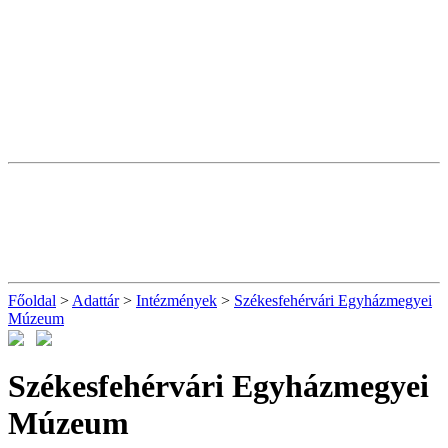
Főoldal
>
Adattár
>
Intézmények
>
Székesfehérvári Egyházmegyei
Múzeum
Székesfehérvári Egyházmegyei
Múzeum