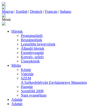
Magyar
|
English
|
Deutsch
|
Francais
|
Italiano
Menü
Híreink
Programajánló
Beszámolóink
Legutóbbi bejegyzések
Állandó híreink
Eseménynaptár
Keresés, szűrés
Ünnepkörök
Média
Képtár
Videótár
SZEM
A Székesfehérvári Egyházmegye Magazinja
Hangtár
Szentföld 2008
Napi evangélium
Adattár
Adattár