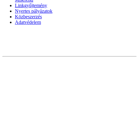
Linkgyűjtemény
Nyertes pályázatok
Közbeszerzés
Adatvédelem