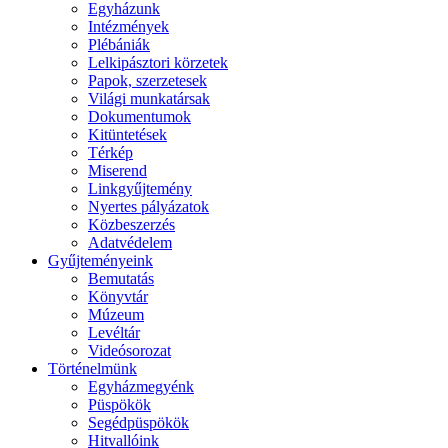
Egyházunk
Intézmények
Plébániák
Lelkipásztori körzetek
Papok, szerzetesek
Világi munkatársak
Dokumentumok
Kitüntetések
Térkép
Miserend
Linkgyűjtemény
Nyertes pályázatok
Közbeszerzés
Adatvédelem
Gyűjteményeink
Bemutatás
Könyvtár
Múzeum
Levéltár
Videósorozat
Történelmünk
Egyházmegyénk
Püspökök
Segédpüspökök
Hitvallóink