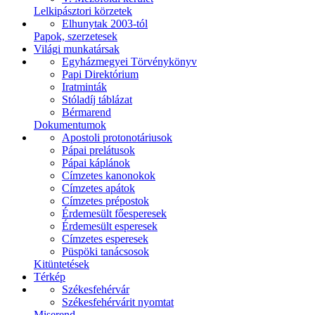
Lelkipásztori körzetek
Elhunytak 2003-tól
Papok, szerzetesek
Világi munkatársak
Egyházmegyei Törvénykönyv
Papi Direktórium
Iratminták
Stóladíj táblázat
Bérmarend
Dokumentumok
Apostoli protonotáriusok
Pápai prelátusok
Pápai káplánok
Címzetes kanonokok
Címzetes apátok
Címzetes prépostok
Érdemesült főesperesek
Érdemesült esperesek
Címzetes esperesek
Püspöki tanácsosok
Kitüntetések
Térkép
Székesfehérvár
Székesfehérvárit nyomtat
Miserend