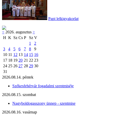
Papi lelkigyakorlat
<
2026. augusztus
>
H
K
Sz
Cs
P
Sz
V
1
2
3
4
5
6
7
8
9
10
11
12
13
14
15
16
17
18
19
20
21
22
23
24
25
26
27
28
29
30
31
2026.08.14. péntek
Székesfehérvár fogadalmi szentmiséje
2026.08.15. szombat
Nagyboldogasszony ünnep - szentmise
2026.08.16. vasárnap