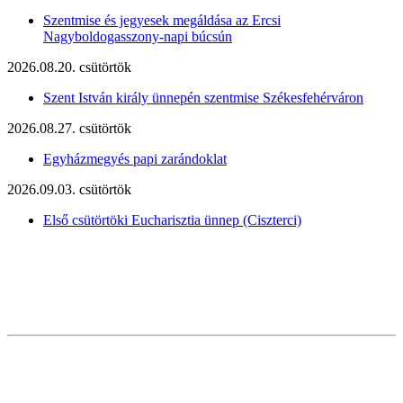
Szentmise és jegyesek megáldása az Ercsi
Nagyboldogasszony-napi búcsún
2026.08.20. csütörtök
Szent István király ünnepén szentmise Székesfehérváron
2026.08.27. csütörtök
Egyházmegyés papi zarándoklat
2026.09.03. csütörtök
Első csütörtöki Eucharisztia ünnep (Ciszterci)