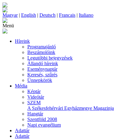
Magyar
|
English
|
Deutsch
|
Francais
|
Italiano
Menü
Híreink
Programajánló
Beszámolóink
Legutóbbi bejegyzések
Állandó híreink
Eseménynaptár
Keresés, szűrés
Ünnepkörök
Média
Képtár
Videótár
SZEM
A Székesfehérvári Egyházmegye Magazinja
Hangtár
Szentföld 2008
Napi evangélium
Adattár
Adattár