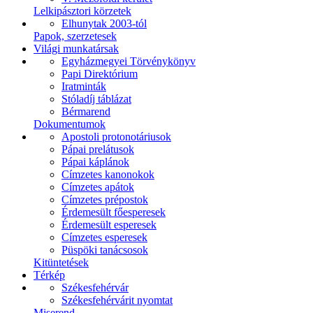
Lelkipásztori körzetek
Elhunytak 2003-tól
Papok, szerzetesek
Világi munkatársak
Egyházmegyei Törvénykönyv
Papi Direktórium
Iratminták
Stóladíj táblázat
Bérmarend
Dokumentumok
Apostoli protonotáriusok
Pápai prelátusok
Pápai káplánok
Címzetes kanonokok
Címzetes apátok
Címzetes prépostok
Érdemesült főesperesek
Érdemesült esperesek
Címzetes esperesek
Püspöki tanácsosok
Kitüntetések
Térkép
Székesfehérvár
Székesfehérvárit nyomtat
Miserend