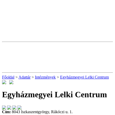
Főoldal
>
Adattár
>
Intézmények
>
Egyházmegyei Lelki Centrum
Egyházmegyei Lelki Centrum
Cím:
8043 Iszkaszentgyörgy, Rákóczi u. 1.