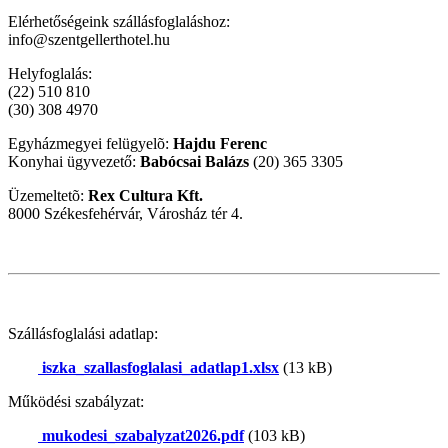
Elérhetőségeink szállásfoglaláshoz:
info@szentgellerthotel.hu
Helyfoglalás:
(22) 510 810
(30) 308 4970
Egyházmegyei felügyelõ:
Hajdu Ferenc
Konyhai ügyvezető:
Babócsai Balázs
(20) 365 3305
Üzemeltetõ:
Rex Cultura Kft.
8000 Székesfehérvár, Városház tér 4.
Szállásfoglalási adatlap:
iszka_szallasfoglalasi_adatlap1.xlsx
(13 kB)
Működési szabályzat:
mukodesi_szabalyzat2026.pdf
(103 kB)