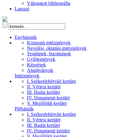
Válogatott bibliográfia
Lapozó
Egyházunk
Központi intézmények
Nevelési, oktatási intézmények
Testületek, bizottságok
Gyűjtemények
Képzések
Alapítványok
Intézmények
I. Székesfehérvári kerület
II. Vértesi kerület
III. Budai kerület
IV. Dunamenti kerület
V. Mezőföldi kerület
Plébániák
I. Székesfehérvári kerület
II. Vértesi kerület
III. Budai kerület
IV. Dunamenti kerület
V. Mezőföldi kerület