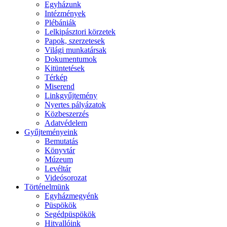
Egyházunk
Intézmények
Plébániák
Lelkipásztori körzetek
Papok, szerzetesek
Világi munkatársak
Dokumentumok
Kitüntetések
Térkép
Miserend
Linkgyűjtemény
Nyertes pályázatok
Közbeszerzés
Adatvédelem
Gyűjteményeink
Bemutatás
Könyvtár
Múzeum
Levéltár
Videósorozat
Történelmünk
Egyházmegyénk
Püspökök
Segédpüspökök
Hitvallóink