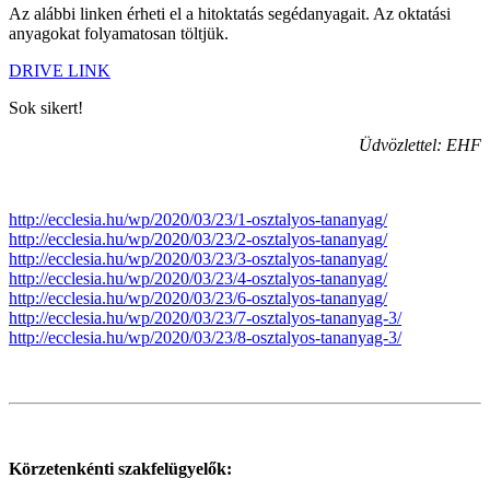
Az alábbi linken érheti el a hitoktatás segédanyagait. Az oktatási
anyagokat folyamatosan töltjük.
DRIVE LINK
Sok sikert!
Üdvözlettel: EHF
http://ecclesia.hu/wp/2020/03/23/1-osztalyos-tananyag/
http://ecclesia.hu/wp/2020/03/23/2-osztalyos-tananyag/
http://ecclesia.hu/wp/2020/03/23/3-osztalyos-tananyag/
http://ecclesia.hu/wp/2020/03/23/4-osztalyos-tananyag/
http://ecclesia.hu/wp/2020/03/23/6-osztalyos-tananyag/
http://ecclesia.hu/wp/2020/03/23/7-osztalyos-tananyag-3/
http://ecclesia.hu/wp/2020/03/23/8-osztalyos-tananyag-3/
Körzetenkénti szakfelügyelők: