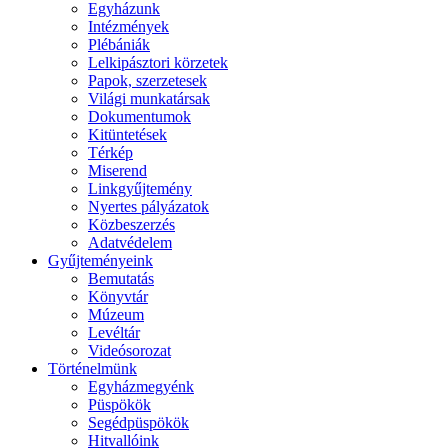
Egyházunk
Intézmények
Plébániák
Lelkipásztori körzetek
Papok, szerzetesek
Világi munkatársak
Dokumentumok
Kitüntetések
Térkép
Miserend
Linkgyűjtemény
Nyertes pályázatok
Közbeszerzés
Adatvédelem
Gyűjteményeink
Bemutatás
Könyvtár
Múzeum
Levéltár
Videósorozat
Történelmünk
Egyházmegyénk
Püspökök
Segédpüspökök
Hitvallóink