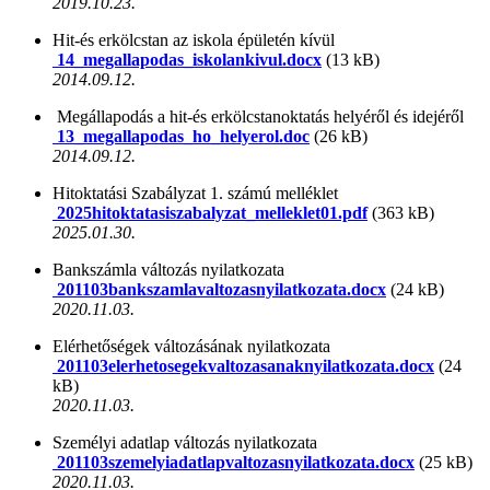
2019.10.23.
Hit-és erkölcstan az iskola épületén kívül
14_megallapodas_iskolankivul.docx
(13 kB)
2014.09.12.
Megállapodás a hit-és erkölcstanoktatás helyéről és idejéről
13_megallapodas_ho_helyerol.doc
(26 kB)
2014.09.12.
Hitoktatási Szabályzat 1. számú melléklet
2025hitoktatasiszabalyzat_melleklet01.pdf
(363 kB)
2025.01.30.
Bankszámla változás nyilatkozata
201103bankszamlavaltozasnyilatkozata.docx
(24 kB)
2020.11.03.
Elérhetőségek változásának nyilatkozata
201103elerhetosegekvaltozasanaknyilatkozata.docx
(24
kB)
2020.11.03.
Személyi adatlap változás nyilatkozata
201103szemelyiadatlapvaltozasnyilatkozata.docx
(25 kB)
2020.11.03.