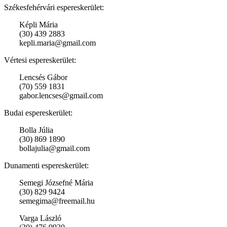
Székesfehérvári espereskerület:
Képli Mária
(30) 439 2883
kepli.maria@gmail.com
Vértesi espereskerület:
Lencsés Gábor
(70) 559 1831
gabor.lencses@gmail.com
Budai espereskerület:
Bolla Júlia
(30) 869 1890
bollajulia@gmail.com
Dunamenti espereskerület:
Semegi Józsefné Mária
(30) 829 9424
semegima@freemail.hu
Varga László