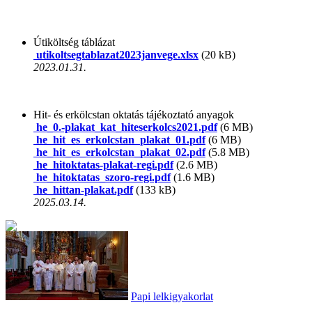
Útiköltség táblázat
utikoltsegtablazat2023janvege.xlsx
(20 kB)
2023.01.31.
Hit- és erkölcstan oktatás tájékoztató anyagok
he_0.-plakat_kat_hiteserkolcs2021.pdf
(6 MB)
he_hit_es_erkolcstan_plakat_01.pdf
(6 MB)
he_hit_es_erkolcstan_plakat_02.pdf
(5.8 MB)
he_hitoktatas-plakat-regi.pdf
(2.6 MB)
he_hitoktatas_szoro-regi.pdf
(1.6 MB)
he_hittan-plakat.pdf
(133 kB)
2025.03.14.
Papi lelkigyakorlat