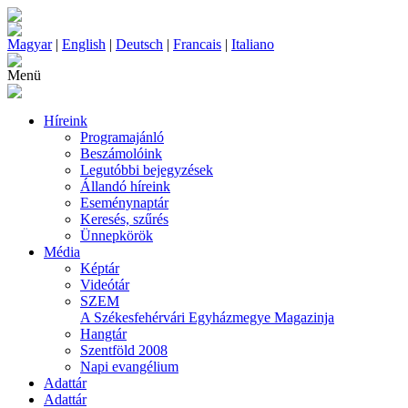
Magyar
|
English
|
Deutsch
|
Francais
|
Italiano
Menü
Híreink
Programajánló
Beszámolóink
Legutóbbi bejegyzések
Állandó híreink
Eseménynaptár
Keresés, szűrés
Ünnepkörök
Média
Képtár
Videótár
SZEM
A Székesfehérvári Egyházmegye Magazinja
Hangtár
Szentföld 2008
Napi evangélium
Adattár
Adattár