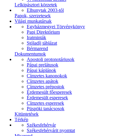
Lelkipásztori körzetek
Elhunytak 2003-tól
Papok, szerzetesek
Világi munkatársak
Egyházmegyei Törvénykönyv
Papi Direktórium
Iratminták
Stóladíj táblázat
Bérmarend
Dokumentumok
Apostoli protonotáriusok
Pápai prelátusok
Pápai káplánok
Címzetes kanonokok
Címzetes apátok
Címzetes prépostok
Érdemesült főesperesek
Érdemesült esperesek
Címzetes esperesek
Püspöki tanácsosok
Kitüntetések
Térkép
Székesfehérvár
Székesfehérvárit nyomtat
Miserend