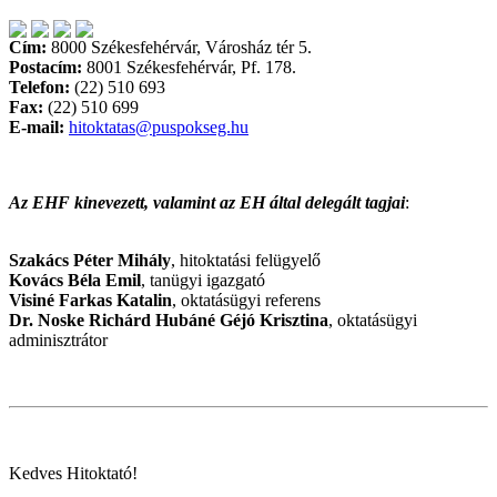
Cím:
8000 Székesfehérvár, Városház tér 5.
Postacím:
8001 Székesfehérvár, Pf. 178.
Telefon:
(22) 510 693
Fax:
(22) 510 699
E-mail:
hitoktatas@puspokseg.hu
Az EHF kinevezett, valamint az EH által delegált tagjai
:
Szakács Péter Mihály
, hitoktatási felügyelő
Kovács Béla Emil
, tanügyi igazgató
Visiné Farkas Katalin
, oktatásügyi referens
Dr. Noske Richárd Hubáné Géjó Krisztina
, oktatásügyi
adminisztrátor
Kedves Hitoktató!