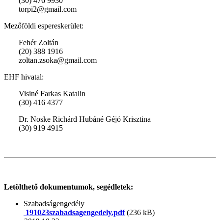
(30) 476 9930
torpi2@gmail.com
Mezőföldi espereskerület:
Fehér Zoltán
(20) 388 1916
zoltan.zsoka@gmail.com
EHF hivatal:
Visiné Farkas Katalin
(30) 416 4377
Dr. Noske Richárd Hubáné Géjó Krisztina
(30) 919 4915
Letölthető dokumentumok, segédletek:
Szabadságengedély
191023szabadsagengedely.pdf
(236 kB)