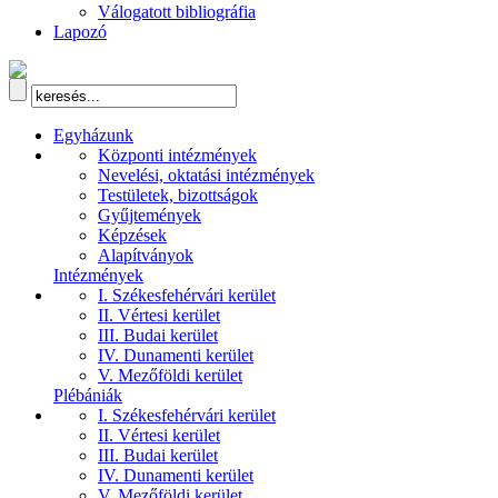
Válogatott bibliográfia
Lapozó
Egyházunk
Központi intézmények
Nevelési, oktatási intézmények
Testületek, bizottságok
Gyűjtemények
Képzések
Alapítványok
Intézmények
I. Székesfehérvári kerület
II. Vértesi kerület
III. Budai kerület
IV. Dunamenti kerület
V. Mezőföldi kerület
Plébániák
I. Székesfehérvári kerület
II. Vértesi kerület
III. Budai kerület
IV. Dunamenti kerület
V. Mezőföldi kerület