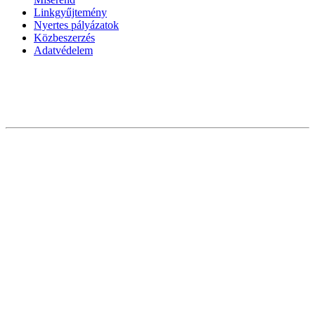
Linkgyűjtemény
Nyertes pályázatok
Közbeszerzés
Adatvédelem