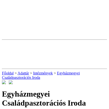
Főoldal
>
Adattár
>
Intézmények
>
Egyházmegyei
Családpasztorációs Iroda
Egyházmegyei
Családpasztorációs Iroda