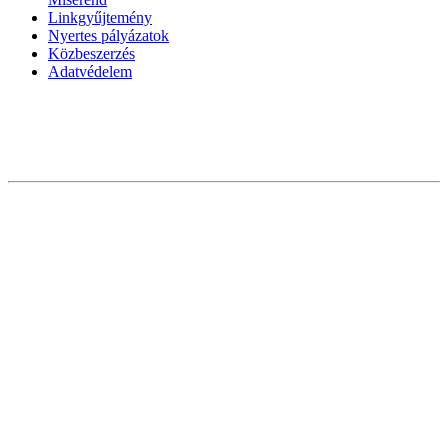
Linkgyűjtemény
Nyertes pályázatok
Közbeszerzés
Adatvédelem