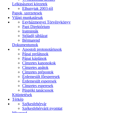
Lelkipásztori körzetek
Elhunytak 2003-tól
Papok, szerzetesek
Világi munkatársak
Egyházmegyei Törvénykönyv
Papi Direktórium
Iratminták
Stóladíj táblázat
Bérmarend
Dokumentumok
Apostoli protonotáriusok
Pápai prelátusok
Pápai káplánok
Címzetes kanonokok
Címzetes apátok
Címzetes prépostok
Érdemesült főesperesek
Érdemesült esperesek
Címzetes esperesek
Püspöki tanácsosok
Kitüntetések
Térkép
Székesfehérvár
Székesfehérvárit nyomtat
Miserend