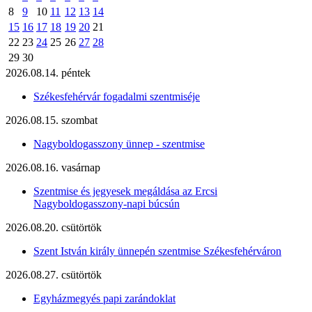
8
9
10
11
12
13
14
15
16
17
18
19
20
21
22
23
24
25
26
27
28
29
30
2026.08.14. péntek
Székesfehérvár fogadalmi szentmiséje
2026.08.15. szombat
Nagyboldogasszony ünnep - szentmise
2026.08.16. vasárnap
Szentmise és jegyesek megáldása az Ercsi
Nagyboldogasszony-napi búcsún
2026.08.20. csütörtök
Szent István király ünnepén szentmise Székesfehérváron
2026.08.27. csütörtök
Egyházmegyés papi zarándoklat