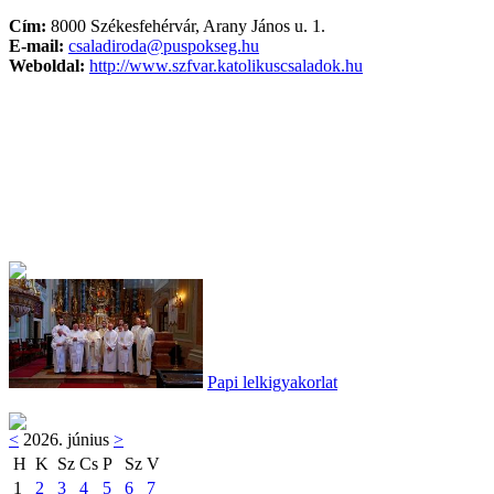
Cím:
8000 Székesfehérvár, Arany János u. 1.
E-mail:
csaladiroda@puspokseg.hu
Weboldal:
http://www.szfvar.katolikuscsaladok.hu
Papi lelkigyakorlat
<
2026. június
>
H
K
Sz
Cs
P
Sz
V
1
2
3
4
5
6
7