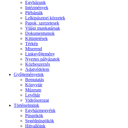
Egyházunk
Intézmények
Plébániák
Lelkipásztori körzetek
Papok, szerzetesek
Világi munkatársak
Dokumentumok
Kitüntetések
Térkép
Miserend
Linkgyűjtemény
Nyertes pályázatok
Közbeszerzés
Adatvédelem
Gyűjteményeink
Bemutatás
Könyvtár
Múzeum
Levéltár
Videósorozat
Történelmünk
Egyházmegyénk
Püspökök
Segédpüspökök
Hitvallóink