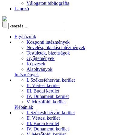
Válogatott bibliográfia
Lapozó
Egyházunk
Központi intézmények
Nevelési, oktatási intézmények
Testületek, bizottságok
Gyűjtemények
Képzések
Alapítványok
Intézmények
I. Székesfehérvári kerület
II. Vértesi kerület
III. Budai kerület
IV. Dunamenti kerület
V. Mezőföldi kerület
Plébániák
I. Székesfehérvári kerület
II. Vértesi kerület
III. Budai kerület
IV. Dunamenti kerület
V. Mezőföldi kerület