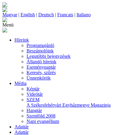
Magyar
|
English
|
Deutsch
|
Francais
|
Italiano
Menü
Híreink
Programajánló
Beszámolóink
Legutóbbi bejegyzések
Állandó híreink
Eseménynaptár
Keresés, szűrés
Ünnepkörök
Média
Képtár
Videótár
SZEM
A Székesfehérvári Egyházmegye Magazinja
Hangtár
Szentföld 2008
Napi evangélium
Adattár
Adattár