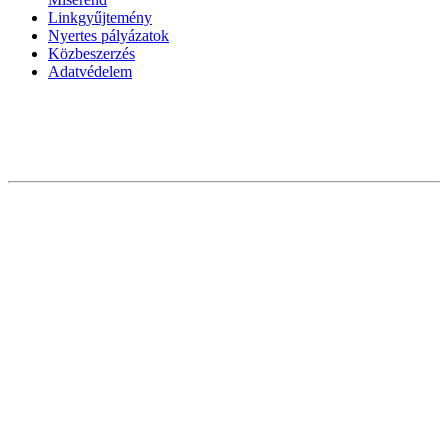
Linkgyűjtemény
Nyertes pályázatok
Közbeszerzés
Adatvédelem