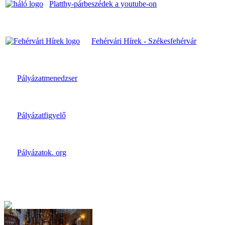
Platthy-párbeszédek a youtube-on
Fehérvári Hírek - Székesfehérvár
Pályázatmenedzser
Pályázatfigyelő
Pályázatok. org