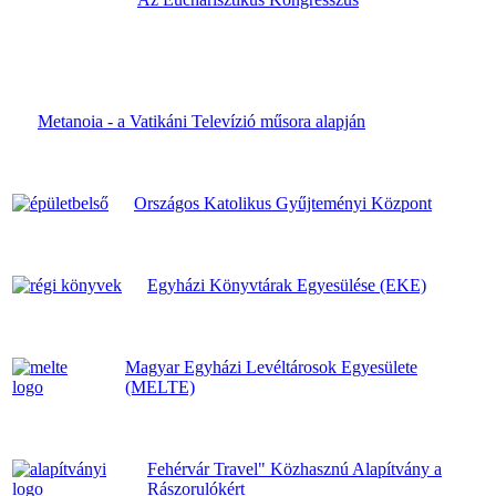
Metanoia - a Vatikáni Televízió műsora alapján
Országos Katolikus Gyűjteményi Központ
Egyházi Könyvtárak Egyesülése (EKE)
Magyar Egyházi Levéltárosok Egyesülete
(MELTE)
Fehérvár Travel" Közhasznú Alapítvány a
Rászorulókért