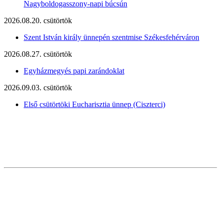
Nagyboldogasszony-napi búcsún
2026.08.20. csütörtök
Szent István király ünnepén szentmise Székesfehérváron
2026.08.27. csütörtök
Egyházmegyés papi zarándoklat
2026.09.03. csütörtök
Első csütörtöki Eucharisztia ünnep (Ciszterci)