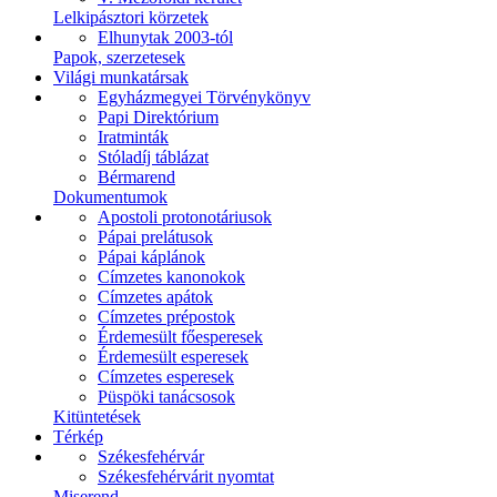
Lelkipásztori körzetek
Elhunytak 2003-tól
Papok, szerzetesek
Világi munkatársak
Egyházmegyei Törvénykönyv
Papi Direktórium
Iratminták
Stóladíj táblázat
Bérmarend
Dokumentumok
Apostoli protonotáriusok
Pápai prelátusok
Pápai káplánok
Címzetes kanonokok
Címzetes apátok
Címzetes prépostok
Érdemesült főesperesek
Érdemesült esperesek
Címzetes esperesek
Püspöki tanácsosok
Kitüntetések
Térkép
Székesfehérvár
Székesfehérvárit nyomtat
Miserend