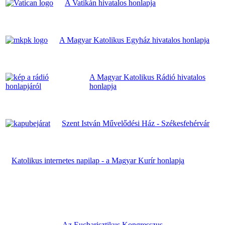
A Vatikán hivatalos honlapja
A Magyar Katolikus Egyház hivatalos honlapja
A Magyar Katolikus Rádió hivatalos
honlapja
Szent István Művelődési Ház - Székesfehérvár
Katolikus internetes napilap - a Magyar Kurír honlapja
Az Eucharisztikus Kongresszus