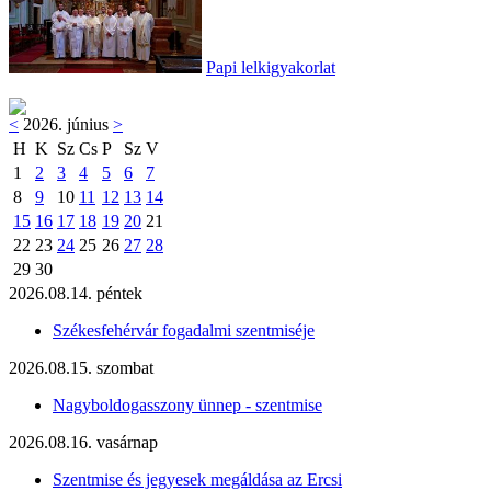
Papi lelkigyakorlat
<
2026. június
>
H
K
Sz
Cs
P
Sz
V
1
2
3
4
5
6
7
8
9
10
11
12
13
14
15
16
17
18
19
20
21
22
23
24
25
26
27
28
29
30
2026.08.14. péntek
Székesfehérvár fogadalmi szentmiséje
2026.08.15. szombat
Nagyboldogasszony ünnep - szentmise
2026.08.16. vasárnap
Szentmise és jegyesek megáldása az Ercsi