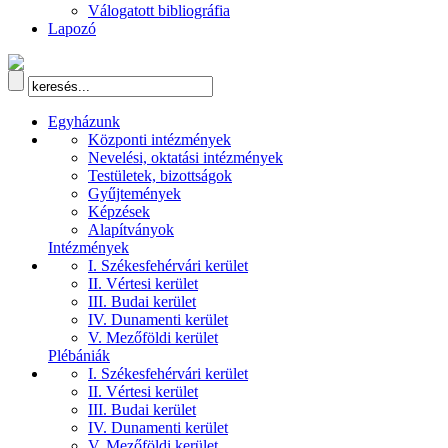
Válogatott bibliográfia
Lapozó
Egyházunk
Központi intézmények
Nevelési, oktatási intézmények
Testületek, bizottságok
Gyűjtemények
Képzések
Alapítványok
Intézmények
I. Székesfehérvári kerület
II. Vértesi kerület
III. Budai kerület
IV. Dunamenti kerület
V. Mezőföldi kerület
Plébániák
I. Székesfehérvári kerület
II. Vértesi kerület
III. Budai kerület
IV. Dunamenti kerület
V. Mezőföldi kerület