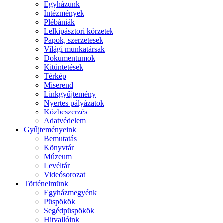
Egyházunk
Intézmények
Plébániák
Lelkipásztori körzetek
Papok, szerzetesek
Világi munkatársak
Dokumentumok
Kitüntetések
Térkép
Miserend
Linkgyűjtemény
Nyertes pályázatok
Közbeszerzés
Adatvédelem
Gyűjteményeink
Bemutatás
Könyvtár
Múzeum
Levéltár
Videósorozat
Történelmünk
Egyházmegyénk
Püspökök
Segédpüspökök
Hitvallóink