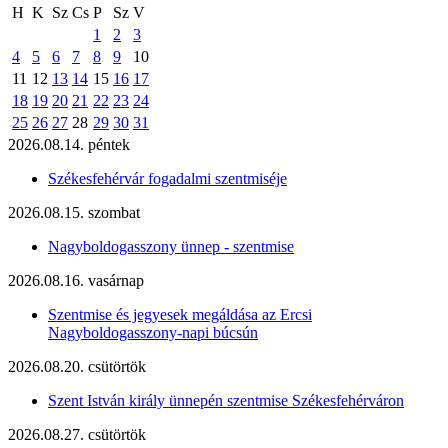
H
K
Sz
Cs
P
Sz
V
1
2
3
4
5
6
7
8
9
10
11
12
13
14
15
16
17
18
19
20
21
22
23
24
25
26
27
28
29
30
31
2026.08.14. péntek
Székesfehérvár fogadalmi szentmiséje
2026.08.15. szombat
Nagyboldogasszony ünnep - szentmise
2026.08.16. vasárnap
Szentmise és jegyesek megáldása az Ercsi
Nagyboldogasszony-napi búcsún
2026.08.20. csütörtök
Szent István király ünnepén szentmise Székesfehérváron
2026.08.27. csütörtök