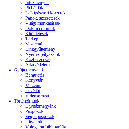
Intézmények
Plébániák
Lelkipásztori körzetek
Papok, szerzetesek
Világi munkatársak
Dokumentumok
Kitüntetések
Térkép
Miserend
Linkgyűjtemény
Nyertes pályázatok
Közbeszerzés
Adatvédelem
Gyűjteményeink
Bemutatás
Könyvtár
Múzeum
Levéltár
Videósorozat
Történelmünk
Egyházmegyénk
Püspökök
Segédpüspökök
Hitvallóink
Válogatott bibliográfia