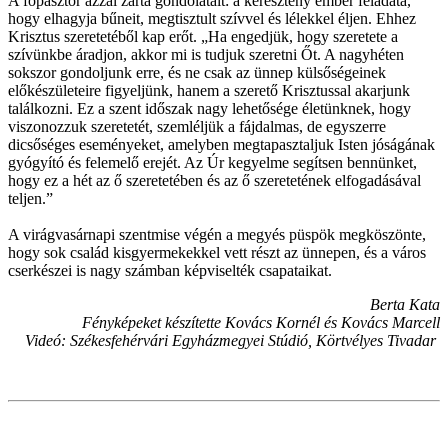
A főpásztor azzal zárta gondolatait: a keresztény ember feladata,
hogy elhagyja bűneit, megtisztult szívvel és lélekkel éljen. Ehhez
Krisztus szeretetéből kap erőt. „Ha engedjük, hogy szeretete a
szívünkbe áradjon, akkor mi is tudjuk szeretni Őt. A nagyhéten
sokszor gondoljunk erre, és ne csak az ünnep külsőségeinek
előkészületeire figyeljünk, hanem a szerető Krisztussal akarjunk
találkozni. Ez a szent időszak nagy lehetősége életünknek, hogy
viszonozzuk szeretetét, szemléljük a fájdalmas, de egyszerre
dicsőséges eseményeket, amelyben megtapasztaljuk Isten jóságának
gyógyító és felemelő erejét. Az Úr kegyelme segítsen bennünket,
hogy ez a hét az ő szeretetében és az ő szeretetének elfogadásával
teljen.”
A virágvasárnapi szentmise végén a megyés püspök megköszönte,
hogy sok család kisgyermekekkel vett részt az ünnepen, és a város
cserkészei is nagy számban képviselték csapataikat.
Berta Kata
Fényképeket készítette Kovács Kornél és Kovács Marcell
Videó: Székesfehérvári Egyházmegyei Stúdió, Körtvélyes Tivadar