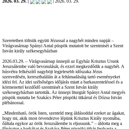
2026. 03. 29. |
| 2026. 03. 29.
Szeretetben töltsük együtt Jézussal a nagyhét minden napját –
Virágvasárnap Spányi Antal püspök mutatott be szentmisét a Szent
István király székesegyházban
2026.03.29. – Virágvasárnap ünnepli az Egyház Krisztus Urunk
Jeruzsálembe való bevonulását, és ezzel megkezdődik a nagyhét. A
húsvétra felkészítő nagyböjt legjelesebb időszaka Jézus
szenvedésén, kereszthalálán át a feltámadásáig tartó eseményeket
idézi fel. Az idei szélsőséges időjárás miatt a barkaszenteléssel és a
körmenettel kezdődő szentmisét a Szent István király
székesegyházban tartották. Az ünnepi liturgiát Spányi Antal megyés
püspök mutatta be Szakács Péter püspöki titkárral és Dózsa István
plébánossal.
„Mindenható, örök Isten, szenteld meg áldásoddal ezeket az ágakat,
hogy mi, akik most örvendezve lépünk Krisztus Király nyomába,
őáltala egykor az örök Jeruzsálembe is eljussunk.” – áldotta meg a
főpásztor a barkákat és Szakács Péter püspöki titkár feolvasta a