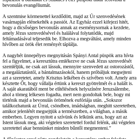
bevonulás evangéliumát.
A szentmise körmenettel kezdődött, majd az Úr szenvedésének
vasárnapján elénekelték a passiót. Az Egyház ezzel kifejezi hitét,
hogy a dicsőséges bevonulás annak az eseménysornak a kezdete,
amely Jézus szenvedésével és halálával folytatódik, majd
feltámadásával teljesedik be. Elhozva a megváltást, amely minden
hívőben az örök élet reményét táplálja.
A nagyhét ünnepélyes megnyitásán Spányi Antal püspök arra hívta
fel a figyelmet, a keresztútra emlékezve ne csak Jézus szenvedését
szemléljük, ne csak azt lássuk, mennyire szenvedett az ostorozástól,
a megaláztatástól, a bántalmazásokól, hanem próbáljuk megsejteni
azt a szeretetet, amely Krisztus lelkében és szívében volt. Amely arra
késztette Őt, hogy vállalja értünk a kereszt gyötrelmét és a halált is.
A saját akaratából ment be elítélésének helyszínére Jeruzsálembe,
ahol a tömeg lelkesen fogadta, mert nem gondoltak bele, hogy mi
történik majd a bevonulás örömének eufóriája után. „Sokszor
találkozhatunk az Úrral, csöndben, imádságban, meghitt szeretetben,
amikor jelenlétét megsejtjük a természetben, a világban, a másik
emberben. Legyen nyitott a szívünk és lelkünk arra, hogy azt az
Istent lássuk meg, aki végtelen szeretettel fordul felénk, aki végtelen
szeretettel akar bennünket minden bűntől megmenteni.”