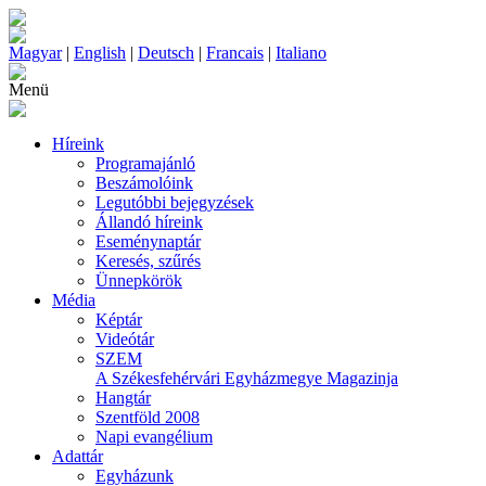
Magyar
|
English
|
Deutsch
|
Francais
|
Italiano
Menü
Híreink
Programajánló
Beszámolóink
Legutóbbi bejegyzések
Állandó híreink
Eseménynaptár
Keresés, szűrés
Ünnepkörök
Média
Képtár
Videótár
SZEM
A Székesfehérvári Egyházmegye Magazinja
Hangtár
Szentföld 2008
Napi evangélium
Adattár
Egyházunk