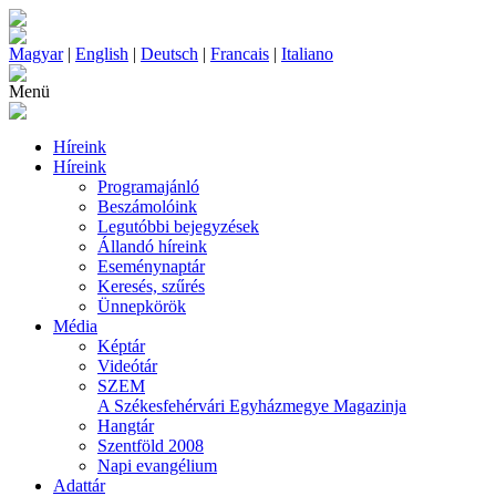
Magyar
|
English
|
Deutsch
|
Francais
|
Italiano
Menü
Híreink
Híreink
Programajánló
Beszámolóink
Legutóbbi bejegyzések
Állandó híreink
Eseménynaptár
Keresés, szűrés
Ünnepkörök
Média
Képtár
Videótár
SZEM
A Székesfehérvári Egyházmegye Magazinja
Hangtár
Szentföld 2008
Napi evangélium
Adattár