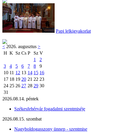
Papi lelkigyakorlat
<
2026. augusztus
>
H
K
Sz
Cs
P
Sz
V
1
2
3
4
5
6
7
8
9
10
11
12
13
14
15
16
17
18
19
20
21
22
23
24
25
26
27
28
29
30
31
2026.08.14. péntek
Székesfehérvár fogadalmi szentmiséje
2026.08.15. szombat
Nagyboldogasszony ünnep - szentmise