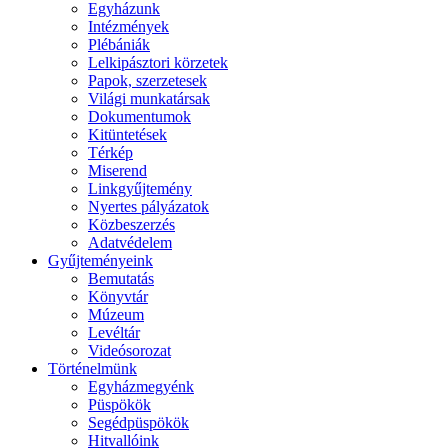
Egyházunk
Intézmények
Plébániák
Lelkipásztori körzetek
Papok, szerzetesek
Világi munkatársak
Dokumentumok
Kitüntetések
Térkép
Miserend
Linkgyűjtemény
Nyertes pályázatok
Közbeszerzés
Adatvédelem
Gyűjteményeink
Bemutatás
Könyvtár
Múzeum
Levéltár
Videósorozat
Történelmünk
Egyházmegyénk
Püspökök
Segédpüspökök
Hitvallóink