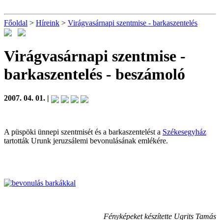
Főoldal
>
Híreink
>
Virágvasárnapi szentmise - barkaszentelés
Virágvasárnapi szentmise -
barkaszentelés
- beszámoló
2007. 04. 01. |
A püspöki ünnepi szentmisét és a barkaszentelést a
Székesegyház
tartották Urunk jeruzsálemi bevonulásának emlékére.
Fényképeket készítette Ugrits Tamás