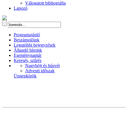
Válogatott bibliográfia
Lapozó
Programajánló
Beszámolóink
Legutóbbi bejegyzések
Állandó híreink
Eseménynaptár
Keresés, szűrés
Nagyböjt és húsvét
Adventi időszak
Ünnepkörök