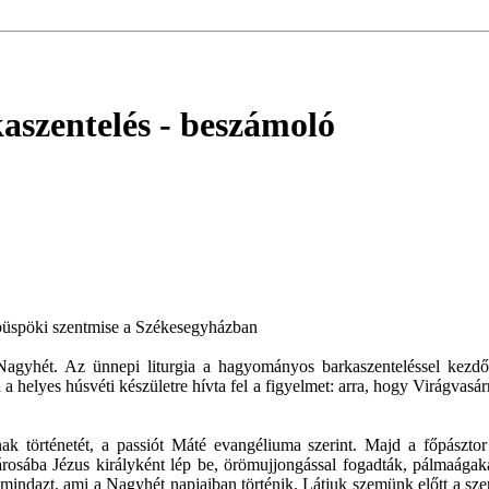
kaszentelés
- beszámoló
 püspöki szentmise a Székesegyházban
Nagyhét. Az ünnepi liturgia a hagyományos barkaszenteléssel kezdőd
a helyes húsvéti készületre hívta fel a figyelmet: arra, hogy Virágvas
ak történetét, a passiót Máté evangéliuma szerint. Majd a főpászto
árosába Jézus királyként lép be, örömujjongással fogadták, pálmaága
nk mindazt, ami a Nagyhét napjaiban történik. Látjuk szemünk előtt a sze