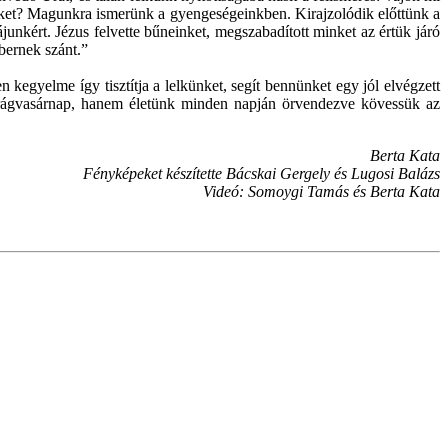
nyeket? Magunkra ismerünk a gyengeségeinkben. Kirajzolódik előttünk a
unkért. Jézus felvette bűneinket, megszabadított minket az értük járó
bernek szánt.”
kegyelme így tisztítja a lelkünket, segít bennünket egy jól elvégzett
Virágvasárnap, hanem életünk minden napján örvendezve kövessük az
Berta Kata
Fényképeket készítette Bácskai Gergely és Lugosi Balázs
Videó: Somoygi Tamás és Berta Kata