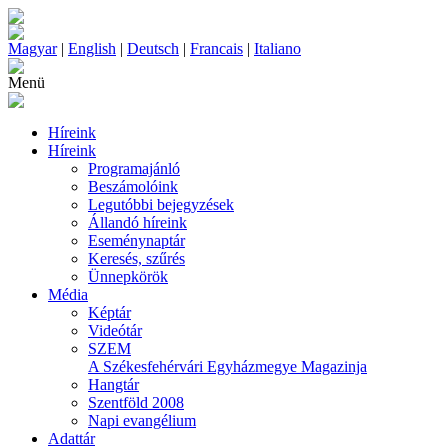
Magyar
|
English
|
Deutsch
|
Francais
|
Italiano
Menü
Híreink
Híreink
Programajánló
Beszámolóink
Legutóbbi bejegyzések
Állandó híreink
Eseménynaptár
Keresés, szűrés
Ünnepkörök
Média
Képtár
Videótár
SZEM
A Székesfehérvári Egyházmegye Magazinja
Hangtár
Szentföld 2008
Napi evangélium
Adattár