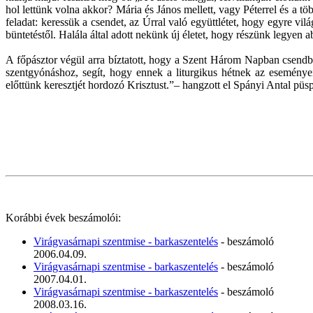
hol lettünk volna akkor? Mária és János mellett, vagy Péterrel és a 
feladat: keressük a csendet, az Úrral való együttlétet, hogy egyre v
büntetéstől. Halála által adott nekünk új életet, hogy részünk legyen
A főpásztor végül arra bíztatott, hogy a Szent Három Napban csendben
szentgyónáshoz, segít, hogy ennek a liturgikus hétnek az esemény
előttünk keresztjét hordozó Krisztust.”– hangzott el Spányi Antal pü
Korábbi évek beszámolói:
Virágvasárnapi szentmise - barkaszentelés
- beszámoló
2006.04.09.
Virágvasárnapi szentmise - barkaszentelés
- beszámoló
2007.04.01.
Virágvasárnapi szentmise - barkaszentelés
- beszámoló
2008.03.16.