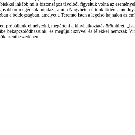
többiekkel inkább mi is biztonságos távolból figyeltük volna az esemé
ilágosabban megértsük mindazt, ami a Nagyhéten értünk történt, mindnyáj
 abban a boldogságban, amelyet a Teremtő Isten a legelső hajnalon az em
 próbáljunk elmélyedni, megérteni a kinyilatkoztatás örömhírét. „Isten 
eibe bekapcsolódhassunk, és megújult szívvel és lélekkel nemcsak 
spök szentbeszédében.