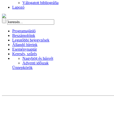
Válogatott bibliográfia
Lapozó
Programajánló
Beszámolóink
Legutóbbi bejegyzések
Állandó híreink
Eseménynaptár
Keresés, szűrés
Nagyböjt és húsvét
Adventi időszak
Ünnepkörök