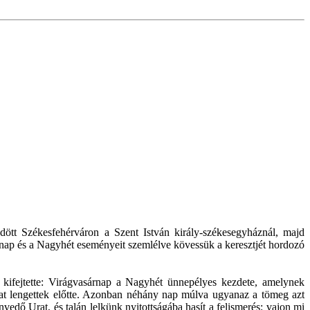
ött Székesfehérváron a Szent István király-székesegyháznál, majd
árnap és a Nagyhét eseményeit szemlélve kövessük a keresztjét hordozó
r kifejtette: Virágvasárnap a Nagyhét ünnepélyes kezdete, amelynek
kat lengettek előtte. Azonban néhány nap múlva ugyanaz a tömeg azt
nvedő Urat, és talán lelkünk nyitottságába hasít a felismerés: vajon mi