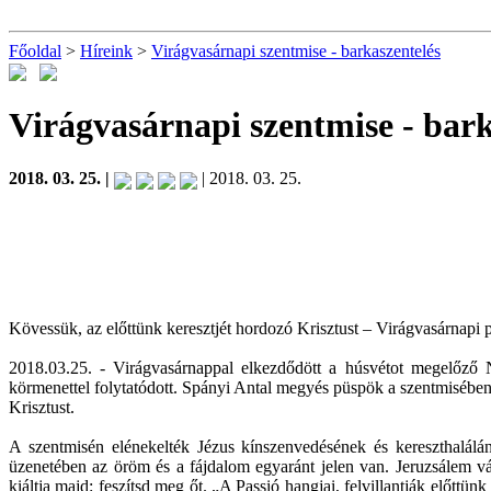
Főoldal
>
Híreink
>
Virágvasárnapi szentmise - barkaszentelés
Virágvasárnapi szentmise - bar
2018. 03. 25. |
| 2018. 03. 25.
Kövessük, az előttünk keresztjét hordozó Krisztust – Virágvasárnapi
2018.03.25. - Virágvasárnappal elkezdődött a húsvétot megelőző 
körmenettel folytatódott. Spányi Antal megyés püspök a szentmisében 
Krisztust.
A szentmisén elénekelték Jézus kínszenvedésének és kereszthalálán
üzenetében az öröm és a fájdalom egyaránt jelen van. Jeruzsálem v
kiáltja majd: feszítsd meg őt. „A Passió hangjai, felvillantják előttü