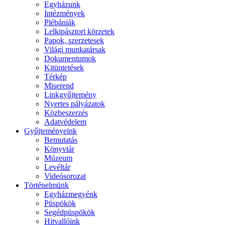
Egyházunk
Intézmények
Plébániák
Lelkipásztori körzetek
Papok, szerzetesek
Világi munkatársak
Dokumentumok
Kitüntetések
Térkép
Miserend
Linkgyűjtemény
Nyertes pályázatok
Közbeszerzés
Adatvédelem
Gyűjteményeink
Bemutatás
Könyvtár
Múzeum
Levéltár
Videósorozat
Történelmünk
Egyházmegyénk
Püspökök
Segédpüspökök
Hitvallóink