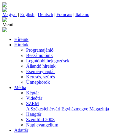
Magyar
|
English
|
Deutsch
|
Francais
|
Italiano
Menü
Híreink
Híreink
Programajánló
Beszámolóink
Legutóbbi bejegyzések
Állandó híreink
Eseménynaptár
Keresés, szűrés
Ünnepkörök
Média
Képtár
Videótár
SZEM
A Székesfehérvári Egyházmegye Magazinja
Hangtár
Szentföld 2008
Napi evangélium
Adattár