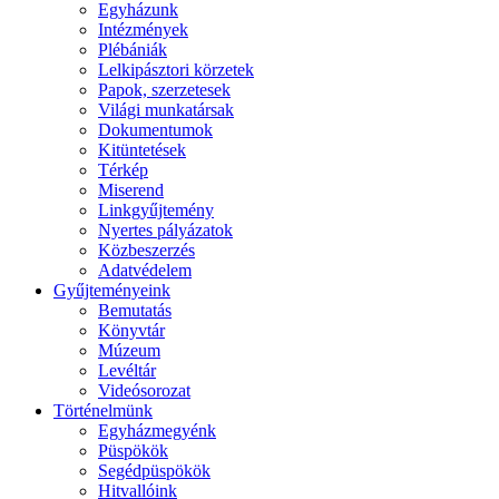
Egyházunk
Intézmények
Plébániák
Lelkipásztori körzetek
Papok, szerzetesek
Világi munkatársak
Dokumentumok
Kitüntetések
Térkép
Miserend
Linkgyűjtemény
Nyertes pályázatok
Közbeszerzés
Adatvédelem
Gyűjteményeink
Bemutatás
Könyvtár
Múzeum
Levéltár
Videósorozat
Történelmünk
Egyházmegyénk
Püspökök
Segédpüspökök
Hitvallóink