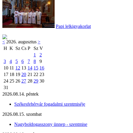
Papi lelkigyakorlat
<
2026. augusztus
>
H
K
Sz
Cs
P
Sz
V
1
2
3
4
5
6
7
8
9
10
11
12
13
14
15
16
17
18
19
20
21
22
23
24
25
26
27
28
29
30
31
2026.08.14. péntek
Székesfehérvár fogadalmi szentmiséje
2026.08.15. szombat
Nagyboldogasszony ünnep - szentmise