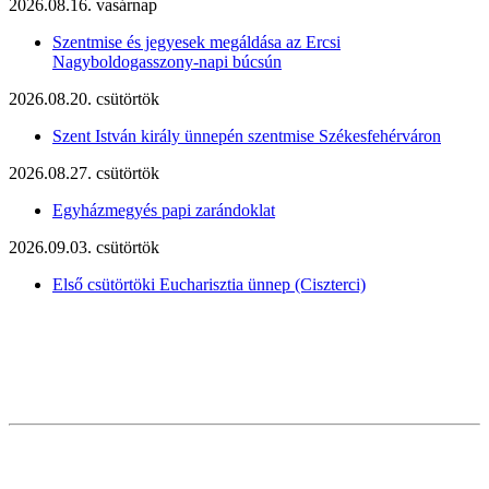
2026.08.16. vasárnap
Szentmise és jegyesek megáldása az Ercsi
Nagyboldogasszony-napi búcsún
2026.08.20. csütörtök
Szent István király ünnepén szentmise Székesfehérváron
2026.08.27. csütörtök
Egyházmegyés papi zarándoklat
2026.09.03. csütörtök
Első csütörtöki Eucharisztia ünnep (Ciszterci)