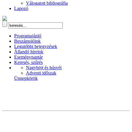
Válogatott bibliográfia
Lapozó
Programajánló
Beszámolóink
Legutóbbi bejegyzések
Állandó híreink
Eseménynaptár
Keresés, szűrés
Nagyböjt és húsvét
Adventi időszak
Ünnepkörök