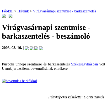
Főoldal
>
Híreink
>
Virágvasárnapi szentmise - barkaszentelés
Virágvasárnapi szentmise -
barkaszentelés
- beszámoló
2008. 03. 16. |
Püspöki ünnepi szentmise és barkaszentelés
Székesegyházban
volt
Urunk jeruzsálemi bevonulásának emlékére.
Fényképeket készítette: Ugrits Tamás