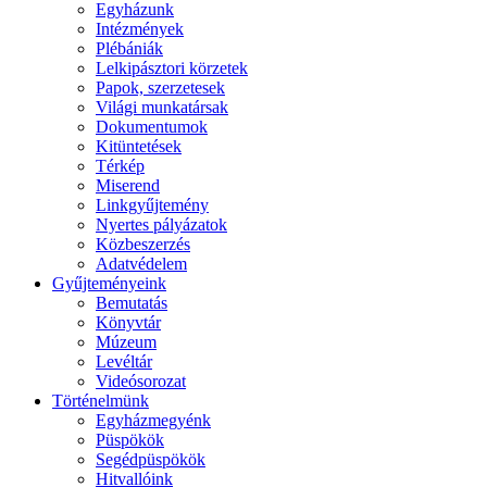
Egyházunk
Intézmények
Plébániák
Lelkipásztori körzetek
Papok, szerzetesek
Világi munkatársak
Dokumentumok
Kitüntetések
Térkép
Miserend
Linkgyűjtemény
Nyertes pályázatok
Közbeszerzés
Adatvédelem
Gyűjteményeink
Bemutatás
Könyvtár
Múzeum
Levéltár
Videósorozat
Történelmünk
Egyházmegyénk
Püspökök
Segédpüspökök
Hitvallóink