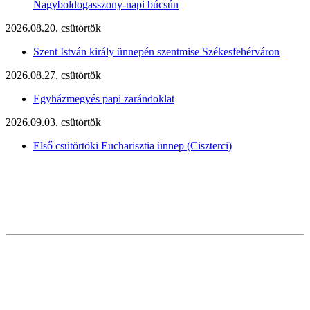
Nagyboldogasszony-napi búcsún
2026.08.20. csütörtök
Szent István király ünnepén szentmise Székesfehérváron
2026.08.27. csütörtök
Egyházmegyés papi zarándoklat
2026.09.03. csütörtök
Első csütörtöki Eucharisztia ünnep (Ciszterci)