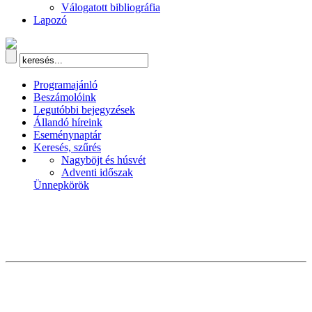
Válogatott bibliográfia
Lapozó
Programajánló
Beszámolóink
Legutóbbi bejegyzések
Állandó híreink
Eseménynaptár
Keresés, szűrés
Nagyböjt és húsvét
Adventi időszak
Ünnepkörök