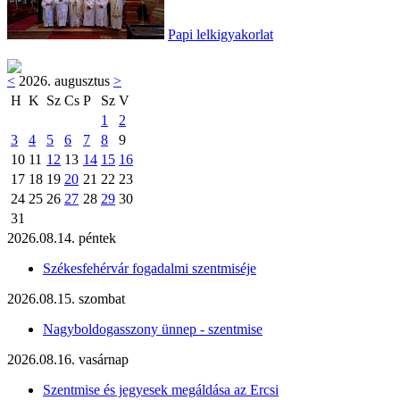
Papi lelkigyakorlat
<
2026. augusztus
>
H
K
Sz
Cs
P
Sz
V
1
2
3
4
5
6
7
8
9
10
11
12
13
14
15
16
17
18
19
20
21
22
23
24
25
26
27
28
29
30
31
2026.08.14. péntek
Székesfehérvár fogadalmi szentmiséje
2026.08.15. szombat
Nagyboldogasszony ünnep - szentmise
2026.08.16. vasárnap
Szentmise és jegyesek megáldása az Ercsi