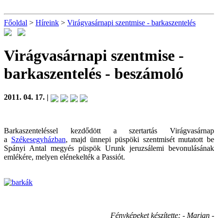
Főoldal
>
Híreink
>
Virágvasárnapi szentmise - barkaszentelés
Virágvasárnapi szentmise -
barkaszentelés
- beszámoló
2011. 04. 17. |
Barkaszenteléssel kezdődött a szertartás Virágvasárnap
a
Székesegyházban
, majd ünnepi püspöki szentmisét mutatott be
Spányi Antal megyés püspök Urunk jeruzsálemi bevonulásának
emlékére, melyen elénekelték a Passiót.
Fényképeket készítette: - Marian -