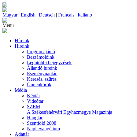
Magyar
|
English
|
Deutsch
|
Francais
|
Italiano
Menü
Híreink
Híreink
Programajánló
Beszámolóink
Legutóbbi bejegyzések
Állandó híreink
Eseménynaptár
Keresés, szűrés
Ünnepkörök
Média
Képtár
Videótár
SZEM
A Székesfehérvári Egyházmegye Magazinja
Hangtár
Szentföld 2008
Napi evangélium
Adattár