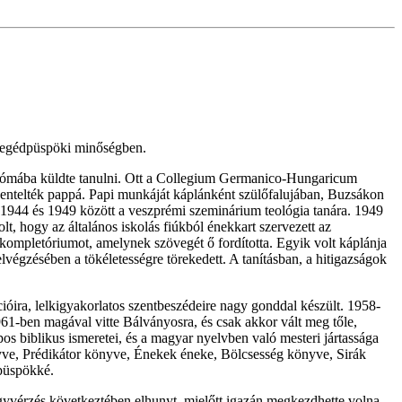
 segédpüspöki minőségben.
 Rómába küldte tanulni. Ott a Collegium Germanico-Hungaricum
zentelték pappá. Papi munkáját káplánként szülőfalujában, Buzsákon
1944 és 1949 között a veszprémi szeminárium teológia tanára. 1949
lt, hogy az általános iskolás fiúkból énekkart szervezett az
kompletóriumot, amelynek szövegét ő fordította. Egyik volt káplánja
végzésében a tökéletességre törekedett. A tanításban, a hitigazságok
kációira, lelkigyakorlatos szentbeszédeire nagy gonddal készült. 1958-
961-ben magával vitte Bálványosra, és csak akkor vált meg tőle,
os biblikus ismeretei, és a magyar nyelvben való mesteri jártassága
önyve, Prédikátor könyve, Énekek éneke, Bölcsesség könyve, Sirák
 püspökké.
 agyvérzés következtében elhunyt, mielőtt igazán megkezdhette volna