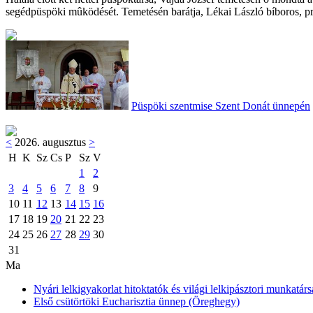
segédpüspöki mûködését. Temetésén barátja, Lékai László bíboros, pr
Püspöki szentmise Szent Donát ünnepén
<
2026. augusztus
>
H
K
Sz
Cs
P
Sz
V
1
2
3
4
5
6
7
8
9
10
11
12
13
14
15
16
17
18
19
20
21
22
23
24
25
26
27
28
29
30
31
Ma
Nyári lelkigyakorlat hitoktatók és világi lelkipásztori munkatárs
Első csütörtöki Eucharisztia ünnep (Öreghegy)