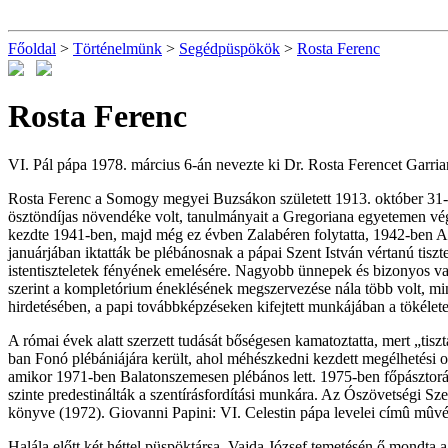
Főoldal
>
Történelmünk
>
Segédpüspökök
>
Rosta Ferenc
Rosta Ferenc
VI. Pál pápa 1978. március 6-án nevezte ki Dr. Rosta Ferencet Garri
Rosta Ferenc a Somogy megyei Buzsákon született 1913. október 31-
ösztöndíjas növendéke volt, tanulmányait a Gregoriana egyetemen vég
kezdte 1941-ben, majd még ez évben Zalabéren folytatta, 1942-ben A
januárjában iktatták be plébánosnak a pápai Szent István vértanú tiszt
istentiszteletek fényének emelésére. Nagyobb ünnepek és bizonyos vas
szerint a kompletórium éneklésének megszervezése nála több volt, mint
hirdetésében, a papi továbbképzéseken kifejtett munkájában a tökélete
A római évek alatt szerzett tudását bőségesen kamatoztatta, mert „tiszt
ban Fonó plébániájára került, ahol méhészkedni kezdett megélhetési o
amikor 1971-ben Balatonszemesen plébános lett. 1975-ben főpásztorától
szinte predestinálták a szentírásfordítási munkára. Az Ószövetségi S
könyve (1972). Giovanni Papini: VI. Celestin pápa levelei címû mûvét
Halála előtt két héttel püspöktársa, Vajda József temetésén ő mondta