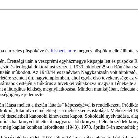
ana címzetes püspökévé és
Kisberk Imre
megyés püspök mellé állította
én. Érettségi után a veszprémi egyházmegye kispapja lett és püspöke
ezte és teológiai doktorátust szerzett. 1939. október 29-én Rómában s
ttalán mûködött. Az 1943/44-es tanévben Nagykanizsán volt hitoktató, 
eletére szentelt ún. nagytemplomban, ahol egyik első tevékenysége az vo
árnapok estéjén a fiúkórus a hívekkel váltakozva magyarul énekelte a 
 a liturgikus lelkiség megnyilatkozása. Minden munkájában, feladata el
sség igénye jellemezte.
án látása mellett a tisztán láttatás” képességével is rendelkezett. Prédi
kokból, kitanulva elméletileg is a méhészkedés iskoláját. Méhészetét 1
 tiszteletbeli kanonoki kinevezést kapott. Sokoldalú nyelvtudása, alap
zentírás hat könyvét ültette át magyarra: Jób könyve, Példabeszédek k
 még káplán korában lefordította (1943). 1978. április 5-én szentelték
 a búcsúztató beszédet. 1978. július 28-án a székesfehérvári kórházban