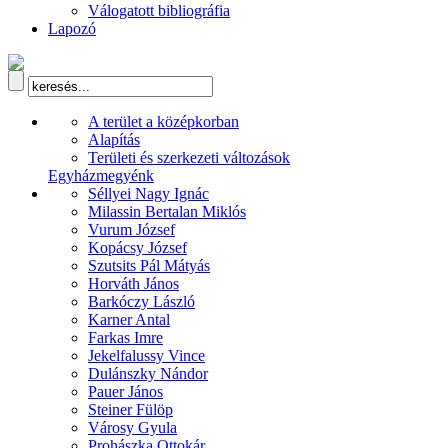
Válogatott bibliográfia
Lapozó
A terület a középkorban
Alapítás
Területi és szerkezeti változások
Egyházmegyénk
Séllyei Nagy Ignác
Milassin Bertalan Miklós
Vurum József
Kopácsy József
Szutsits Pál Mátyás
Horváth János
Barkóczy László
Karner Antal
Farkas Imre
Jekelfalussy Vince
Dulánszky Nándor
Pauer János
Steiner Fülöp
Városy Gyula
Prohászka Ottokár