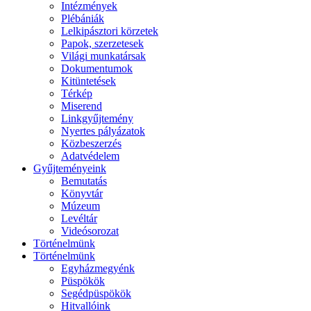
Intézmények
Plébániák
Lelkipásztori körzetek
Papok, szerzetesek
Világi munkatársak
Dokumentumok
Kitüntetések
Térkép
Miserend
Linkgyűjtemény
Nyertes pályázatok
Közbeszerzés
Adatvédelem
Gyűjteményeink
Bemutatás
Könyvtár
Múzeum
Levéltár
Videósorozat
Történelmünk
Történelmünk
Egyházmegyénk
Püspökök
Segédpüspökök
Hitvallóink