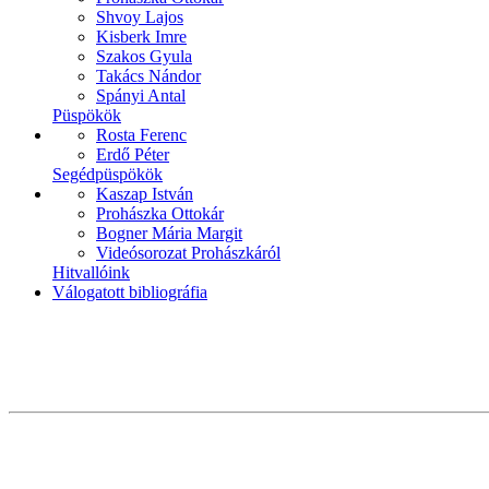
Shvoy Lajos
Kisberk Imre
Szakos Gyula
Takács Nándor
Spányi Antal
Püspökök
Rosta Ferenc
Erdő Péter
Segédpüspökök
Kaszap István
Prohászka Ottokár
Bogner Mária Margit
Videósorozat Prohászkáról
Hitvallóink
Válogatott bibliográfia