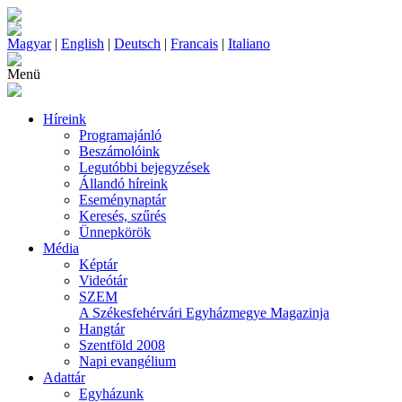
Magyar
|
English
|
Deutsch
|
Francais
|
Italiano
Menü
Híreink
Programajánló
Beszámolóink
Legutóbbi bejegyzések
Állandó híreink
Eseménynaptár
Keresés, szűrés
Ünnepkörök
Média
Képtár
Videótár
SZEM
A Székesfehérvári Egyházmegye Magazinja
Hangtár
Szentföld 2008
Napi evangélium
Adattár
Egyházunk