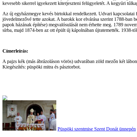
kevesebb sikerrel igyekezett kiterjeszteni felügyeletét. A kegyúri túl
Az új egyházmegye kevés birtokkal rendelkezett. Udvari kapcsolatai f
jövedelmezővé tette azokat. A barokk kor elvárása szerint 1788-ban be
papok házának építése) megvalósulását nem érhette meg. 1789 november
sírba, majd 1874-ben az ott épült új kápolnában újratemették. 1938-t
Címerleírás:
A pajzs kék (más ábrázoláson vörös) udvarában zöld mezőn két lábon á
Kiegészítés: püspöki mitra és pásztorbot.
Püspöki szentmise Szent Donát ünnepén