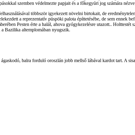
kapásokkal szemben védelmezte papjait és a főkegyúri jog számára nézve há
elhasználásával többször igyekezett növelni birtokait, de eredménytel
lekezdett a reprezentatív püspöki palota építtetésébe, de sem ennek be
ében Pesten érte a halál, ahova gyógykezelésre utazott.. Holttestét sz
ól a Bazilika altemplomában nyugszik.
gaskodó, balra forduló oroszlán jobb mellső lábával kardot tart. A sisa