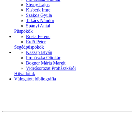
Shvoy Lajos
Kisberk Imre
Szakos Gyula
Takács Nándor
Spányi Antal
Püspökök
Rosta Ferenc
Erdő Péter
Segédpüspökök
Kaszap István
Prohászka Ottokár
Bogner Mária Margit
Videósorozat Prohászkáról
Hitvallóink
Válogatott bibliográfia