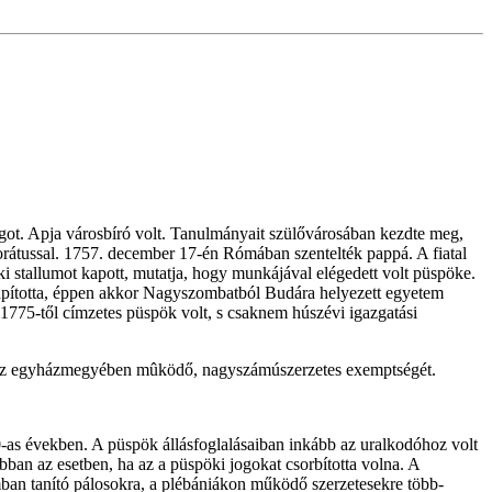
ágot. Apja városbíró volt. Tanulmányait szülővárosában kezdte meg,
torátussal. 1757. december 17-én Rómában szentelték pappá. A fiatal
 stallumot kapott, mutatja, hogy munkájával elégedett volt püspöke.
 alapította, éppen akkor Nagyszombatból Budára helyezett egyetem
r 1775-től címzetes püspök volt, s csaknem húszévi igazgatási
int az egyházmegyében mûködő, nagyszámúszerzetes exemptségét.
780-as években. A püspök állásfoglalásaiban inkább az uralkodóhoz volt
 abban az esetben, ha az a püspöki jogokat csorbította volna. A
ban tanító pálosokra, a plébániákon működő szerzetesekre több-