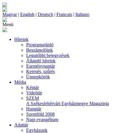
Magyar
|
English
|
Deutsch
|
Francais
|
Italiano
Menü
Híreink
Programajánló
Beszámolóink
Legutóbbi bejegyzések
Állandó híreink
Eseménynaptár
Keresés, szűrés
Ünnepkörök
Média
Képtár
Videótár
SZEM
A Székesfehérvári Egyházmegye Magazinja
Hangtár
Szentföld 2008
Napi evangélium
Adattár
Egyházunk