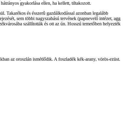
trányos gyakorlása ellen, ha kellett, tiltakozott.
enül. Takarékos és ésszerû gazdálkodással azonban legalább
fejezését, sem többi nagyszabású tervének (papnevelő intézet, agg
ékvárosába szállították és ott az ún. Hosszú temetőben helyezték
kban az oroszlán ismétlődik. A foszladék kék-arany, vörös-ezüst.