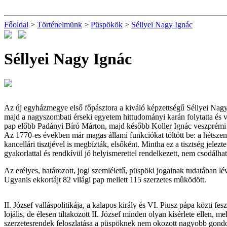
Főoldal
>
Történelmünk
>
Püspökök
>
Séllyei Nagy Ignác
Séllyei Nagy Ignác
Az új egyházmegye első főpásztora a kiváló képzettségű Séllyei Nagy 
majd a nagyszombati érseki egyetem hittudományi karán folytatta és v
pap előbb Padányi Bíró Márton, majd később Koller Ignác veszprémi p
Az 1770-es években már magas állami funkciókat töltött be: a hétszem
kancellári tisztjével is megbízták, elsőként. Mintha ez a tisztség jel
gyakorlattal és rendkívül jó helyismerettel rendelkezett, nem csodálh
Az erélyes, határozott, jogi szemléletű, püspöki jogainak tudatában
Ugyanis ekkortájt 82 világi pap mellett 115 szerzetes mûködött.
II. József valláspolitikája, a kalapos király és VI. Piusz pápa közti
lojális, de élesen tiltakozott II. József minden olyan kísérlete ellen,
szerzetesrendek feloszlatása a püspöknek nem okozott nagyobb gondot