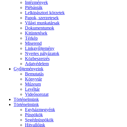
Intézmények
Plébániák
Lelkipásztori körzetek
Papok, szerzetesek
Világi munkatársak
Dokumentumok
Kitüntetések
Térkép
Miserend
Linkgyűjtemény
Nyertes pályázatok
Közbeszerzés
Adatvédelem
Gyűjteményeink
Bemutatás
Könyvtár
Múzeum
Levéltár
Videósorozat
Történelmünk
Történelmünk
Egyházmegyénk
Püspökök
Segédpüspökök
Hitvallóink