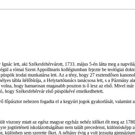
Ignác lett, aki Székesfehérvárott, 1733. május 5-én látta meg a napvil
égül a római Szent Appollinaris kollégiumban fejezte be teológiai dok
üspök irodai munkatársa lett. Az a tény, hogy 27 esztendősen kanonoki
élyes tábla ítélőbírája, a Helytartótanács tanácsosa lett, s a Pázmány
ezte volna, hogy hamarosan magasabb poszton is ő lesz az első. Mivel má
ató, hogy Székesfehérvár első püspökévé emelkedhetett.
 lévő főpásztor nehezen fogadta el a kegyúri jogok gyakorlását, valam
 feszült viszony miatt az egész magyar egyház nehéz időket élt meg az 1
 melyre jogtörténeti iskolázottságában nem talált precedenst, különösképp
, különben sem szerette őket. A néhány évig a volt jezsuita gimnázium