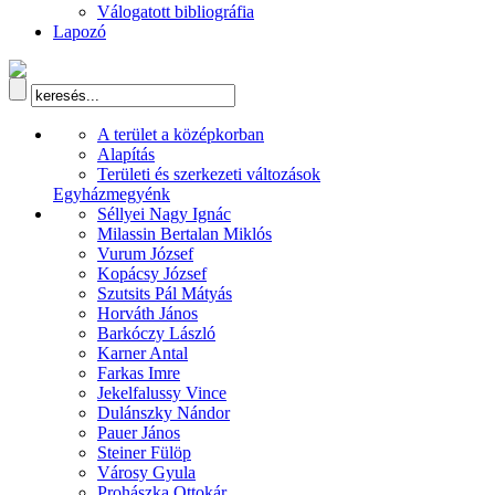
Válogatott bibliográfia
Lapozó
A terület a középkorban
Alapítás
Területi és szerkezeti változások
Egyházmegyénk
Séllyei Nagy Ignác
Milassin Bertalan Miklós
Vurum József
Kopácsy József
Szutsits Pál Mátyás
Horváth János
Barkóczy László
Karner Antal
Farkas Imre
Jekelfalussy Vince
Dulánszky Nándor
Pauer János
Steiner Fülöp
Városy Gyula
Prohászka Ottokár