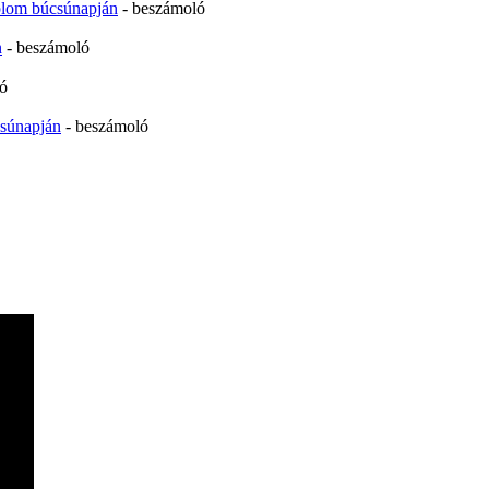
plom búcsúnapján
- beszámoló
n
- beszámoló
ó
súnapján
- beszámoló