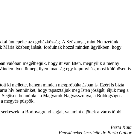
kkal ünnepelte az egyházközség. A Szűzanya, mint Nemzetünk
érik Mária közbenjárását, fordulnak hozzá minden ügyükben, hogy
mban valóban megélhetjük, hogy itt van Isten, megnyílik a menny
. Minden ilyen ünnep, ilyen imádság egy kapunyitás, most különösen is
tt ki mellette, hanem minden megpróbáltatásban is. Ezért is bízta
rra hív bennünket, hogy tapasztaljuk meg Isten jóságát, éljük meg a
gába. Segítsen bennünket a Magyarok Nagyasszonya, a Boldogságos
tt a megyés püspök.
rkészek, a Borlovagrend tagjai, valamint eljöttek a város többi
Berta Kata
Fényképeket készítette dr. Berta Gábor