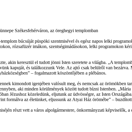
 ünnepe Székesfehérváron, az öreghegyi templomban
mplom búcsúját püspöki szentmisével és egész napos lelki programo
klatokon, rózsafüzér imákon, szentségimádásokon, lelki programokon k
e, akin keresztül el tudott jönni Isten szeretete a világba. „A templo
ívünk kapuját, és találkozzunk Vele. Az ajtó csak belülről van bezárva
yházközségben” – fogalmazott köszöntőjében a plébános.
tennek kimondott igenjében valósult meg, és nemcsak az örömökben tarto
nnyben, aki minden körülmények között tudott bízni Istenben. „Mária a
l valóban Jézushoz közeledünk, eljutunk az üdvösségre, az Isten Orszá
rint formálva az életünket, eljussunk az Atyai Ház örömébe” – buzdíto
n részt vett a város alpolgármestere, önkormányzati képviselők, a cse