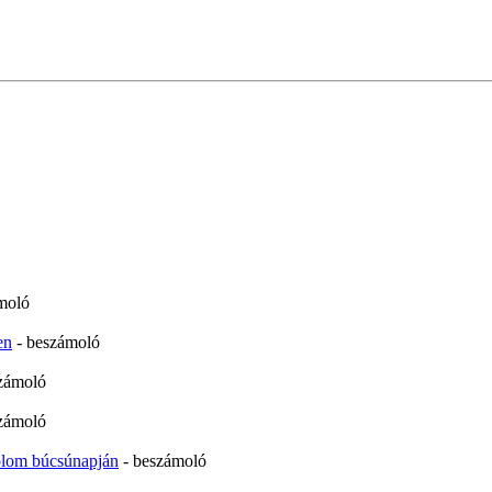
moló
en
- beszámoló
zámoló
zámoló
plom búcsúnapján
- beszámoló