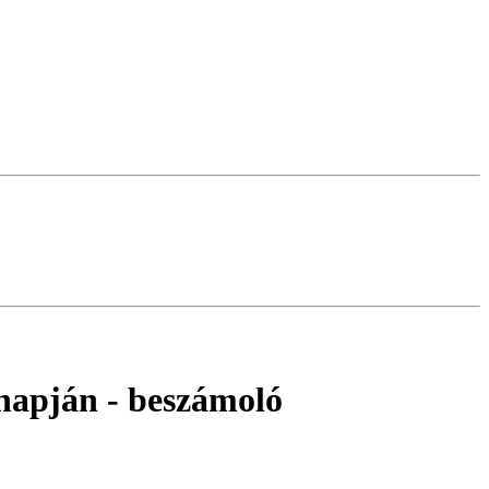
napján
- beszámoló