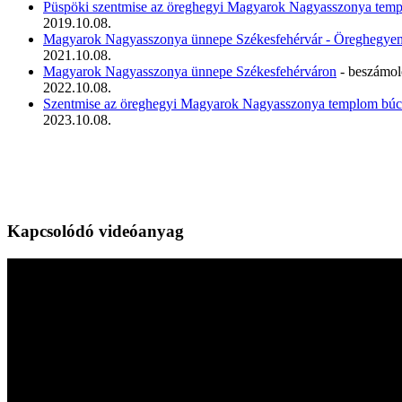
Püspöki szentmise az öreghegyi Magyarok Nagyasszonya tem
2019.10.08.
Magyarok Nagyasszonya ünnepe Székesfehérvár - Öreghegye
2021.10.08.
Magyarok Nagyasszonya ünnepe Székesfehérváron
- beszámol
2022.10.08.
Szentmise az öreghegyi Magyarok Nagyasszonya templom búc
2023.10.08.
Kapcsolódó videóanyag