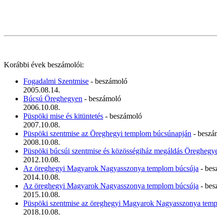
Korábbi évek beszámolói:
Fogadalmi Szentmise
- beszámoló
2005.08.14.
Búcsú Öreghegyen
- beszámoló
2006.10.08.
Püspöki mise és kitüntetés
- beszámoló
2007.10.08.
Püspöki szentmise az Öreghegyi templom búcsúnapján
- beszá
2008.10.08.
Püspöki búcsúi szentmise és közösségiház megáldás Öreghegy
2012.10.08.
Az öreghegyi Magyarok Nagyasszonya templom búcsúja
- bes
2014.10.08.
Az öreghegyi Magyarok Nagyasszonya templom búcsúja
- bes
2015.10.08.
Püspöki szentmise az öreghegyi Magyarok Nagyasszonya tem
2018.10.08.