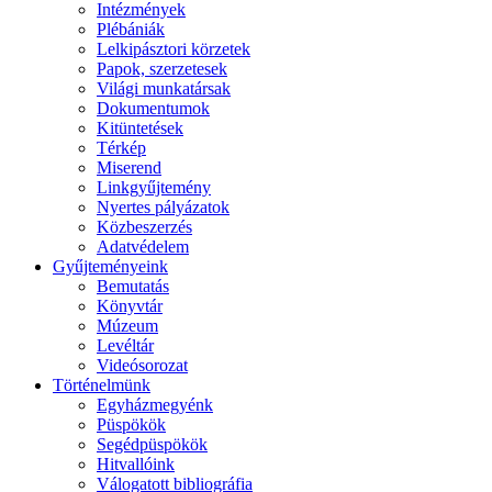
Intézmények
Plébániák
Lelkipásztori körzetek
Papok, szerzetesek
Világi munkatársak
Dokumentumok
Kitüntetések
Térkép
Miserend
Linkgyűjtemény
Nyertes pályázatok
Közbeszerzés
Adatvédelem
Gyűjteményeink
Bemutatás
Könyvtár
Múzeum
Levéltár
Videósorozat
Történelmünk
Egyházmegyénk
Püspökök
Segédpüspökök
Hitvallóink
Válogatott bibliográfia