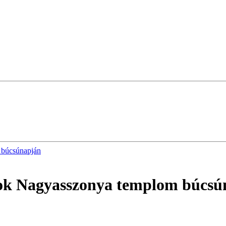
 búcsúnapján
rok Nagyasszonya templom búcsú