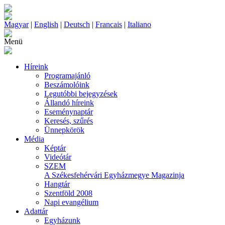
Magyar
|
English
|
Deutsch
|
Francais
|
Italiano
Menü
Híreink
Programajánló
Beszámolóink
Legutóbbi bejegyzések
Állandó híreink
Eseménynaptár
Keresés, szűrés
Ünnepkörök
Média
Képtár
Videótár
SZEM
A Székesfehérvári Egyházmegye Magazinja
Hangtár
Szentföld 2008
Napi evangélium
Adattár
Egyházunk