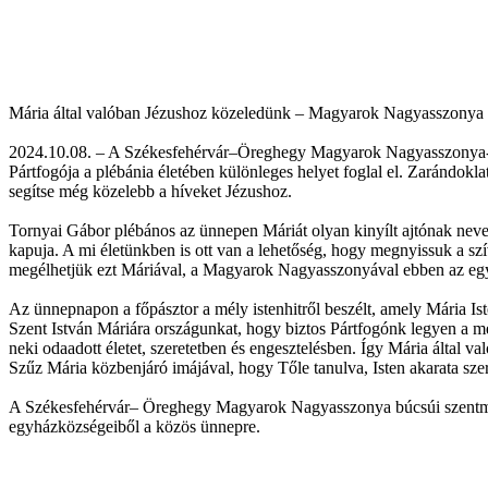
Mária által valóban Jézushoz közeledünk – Magyarok Nagyasszonya
2024.10.08. – A Székesfehérvár–Öreghegy Magyarok Nagyasszonya-te
Pártfogója a plébánia életében különleges helyet foglal el. Zarándo
segítse még közelebb a híveket Jézushoz.
Tornyai Gábor plébános az ünnepen Máriát olyan kinyílt ajtónak nevezt
kapuja. A mi életünkben is ott van a lehetőség, hogy megnyissuk a sz
megélhetjük ezt Máriával, a Magyarok Nagyasszonyával ebben az eg
Az ünnepnapon a főpásztor a mély istenhitről beszélt, amely Mária Is
Szent István Máriára országunkat, hogy biztos Pártfogónk legyen a me
neki odaadott életet, szeretetben és engesztelésben. Így Mária álta
Szűz Mária közbenjáró imájával, hogy Tőle tanulva, Isten akarata sze
A Székesfehérvár– Öreghegy Magyarok Nagyasszonya búcsúi szentmiséjé
egyházközségeiből a közös ünnepre.