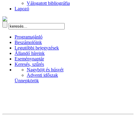
Válogatott bibliográfia
Lapozó
Programajánló
Beszámolóink
Legutóbbi bejegyzések
Állandó híreink
Eseménynaptár
Keresés, szűrés
Nagyböjt és húsvét
Adventi időszak
Ünnepkörök