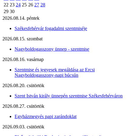
22
23
24
25
26
27
28
29
30
2026.08.14. péntek
Székesfehérvár fogadalmi szentmiséje
2026.08.15. szombat
Nagyboldogasszony ünnep - szentmise
2026.08.16. vasárnap
Szentmise és jegyesek megáldása az Ercsi
Nagyboldogasszony-napi búcsún
2026.08.20. csütörtök
Szent István király ünnepén szentmise Székesfehérváron
2026.08.27. csütörtök
Egyházmegyés papi zarándoklat
2026.09.03. csütörtök