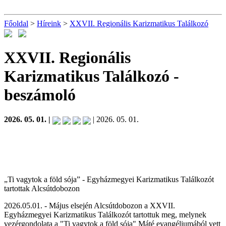
Főoldal
>
Híreink
>
XXVII. Regionális Karizmatikus Találkozó
XXVII. Regionális
Karizmatikus Találkozó
-
beszámoló
2026. 05. 01. |
| 2026. 05. 01.
„Ti vagytok a föld sója” - Egyházmegyei Karizmatikus Találkozót
tartottak Alcsútdobozon
2026.05.01. - Május elsején Alcsútdobozon a XXVII.
Egyházmegyei Karizmatikus Találkozót tartottuk meg, melynek
vezérgondolata a "Ti vagytok a föld sója" Máté evangéliumából vett