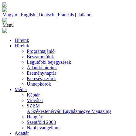
Magyar
|
English
|
Deutsch
|
Francais
|
Italiano
Menü
Híreink
Híreink
Programajánló
Beszámolóink
Legutóbbi bejegyzések
Állandó híreink
Eseménynaptár
Keresés, szűrés
Ünnepkörök
Média
Képtár
Videótár
SZEM
A Székesfehérvári Egyházmegye Magazinja
Hangtár
Szentföld 2008
Napi evangélium
Adattár