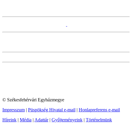
© Székesfehérvári Egyházmegye
Impresszum
|
Püspökség Hivatal e-mail
|
Honlapreferens e-mail
Híreink
|
Média
|
Adattár
|
Gyűjteményeink
|
Történelmünk