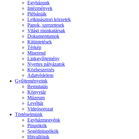
Egyházunk
Intézmények
Plébániák
Lelkipásztori körzetek
Papok, szerzetesek
Világi munkatársak
Dokumentumok
Kitüntetések
Térkép
Miserend
Linkgyűjtemény
Nyertes pályázatok
Közbeszerzés
Adatvédelem
Gyűjteményeink
Bemutatás
Könyvtár
Múzeum
Levéltár
Videósorozat
Történelmünk
Egyházmegyénk
Püspökök
Segédpüspökök
Hitvallóink