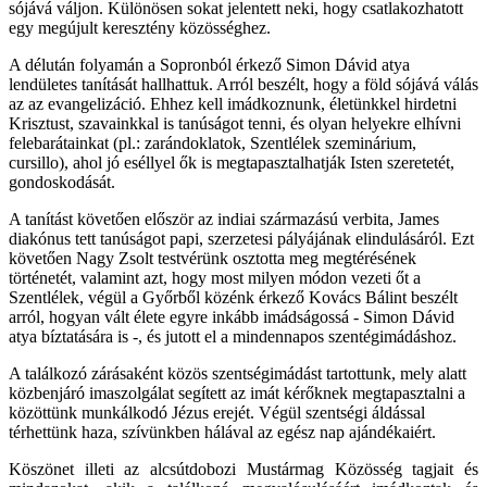
sójává váljon. Különösen sokat jelentett neki, hogy csatlakozhatott
egy megújult keresztény közösséghez.
A délután folyamán a Sopronból érkező Simon Dávid atya
lendületes tanítását hallhattuk. Arról beszélt, hogy a föld sójává válás
az az evangelizáció. Ehhez kell imádkoznunk, életünkkel hirdetni
Krisztust, szavainkkal is tanúságot tenni, és olyan helyekre elhívni
felebarátainkat (pl.: zarándoklatok, Szentlélek szeminárium,
cursillo), ahol jó eséllyel ők is megtapasztalhatják Isten szeretetét,
gondoskodását.
A tanítást követően először az indiai származású verbita, James
diakónus tett tanúságot papi, szerzetesi pályájának elindulásáról. Ezt
követően Nagy Zsolt testvérünk osztotta meg megtérésének
történetét, valamint azt, hogy most milyen módon vezeti őt a
Szentlélek, végül a Győrből közénk érkező Kovács Bálint beszélt
arról, hogyan vált élete egyre inkább imádságossá - Simon Dávid
atya bíztatására is -, és jutott el a mindennapos szentégimádáshoz.
A találkozó zárásaként közös szentségimádást tartottunk, mely alatt
közbenjáró imaszolgálat segített az imát kérőknek megtapasztalni a
közöttünk munkálkodó Jézus erejét. Végül szentségi áldással
térhettünk haza, szívünkben hálával az egész nap ajándékaiért.
Köszönet illeti az alcsútdobozi Mustármag Közösség tagjait és