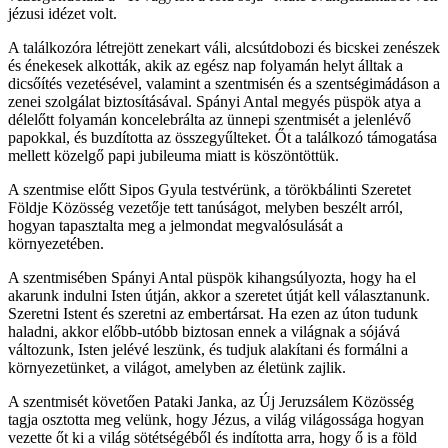
jézusi idézet volt.
A találkozóra létrejött zenekart váli, alcsútdobozi és bicskei zenészek
és énekesek alkották, akik az egész nap folyamán helyt álltak a
dicsőítés vezetésével, valamint a szentmisén és a szentségimádáson a
zenei szolgálat biztosításával. Spányi Antal megyés püspök atya a
délelőtt folyamán koncelebrálta az ünnepi szentmisét a jelenlévő
papokkal, és buzdította az összegyűlteket. Őt a találkozó támogatása
mellett közelgő papi jubileuma miatt is köszöntöttük.
A szentmise előtt Sipos Gyula testvérünk, a törökbálinti Szeretet
Földje Közösség vezetője tett tanúságot, melyben beszélt arról,
hogyan tapasztalta meg a jelmondat megvalósulását a
környezetében.
A szentmisében Spányi Antal püspök kihangsúlyozta, hogy ha el
akarunk indulni Isten útján, akkor a szeretet útját kell választanunk.
Szeretni Istent és szeretni az embertársat. Ha ezen az úton tudunk
haladni, akkor előbb-utóbb biztosan ennek a világnak a sójává
változunk, Isten jelévé leszünk, és tudjuk alakítani és formálni a
környezetünket, a világot, amelyben az életünk zajlik.
A szentmisét követően Pataki Janka, az Új Jeruzsálem Közösség
tagja osztotta meg velünk, hogy Jézus, a világ világossága hogyan
vezette őt ki a világ sötétségéből és indította arra, hogy ő is a föld