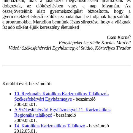
mindazokat, akik a találkozó megvalósulásáért imádkoztak és
dolgoztak, az előkészítésben vagy a nap folyamán. Az
összejövetelünk alatt gyermekszolgálat biztosította, hogy a
gyermekekkel érkező szülők szabadabban be tudjanak kapcsolódni
a programokba. Maradjon bennünk Jézus sürgetése, hogy a világnak
ízt adó sóként éljük keresztény életünket!
Cseh Kornél
Fényképeket készítette Kovács Marcell
Videó: Székesfehérvári Egyházmegyei Stúdió, Körtvélyes Tivadar
Korábbi évek beszámolói:
10. Regionális Katolikus Karizmatikus Találkozó -
Székesfehérvári Egyházmegye
- beszámoló
2008.05.01.
A Székesfehérvári Egyházmegyei 11. Karizmatikus
Regionális találkozó
- beszámoló
2009.05.01.
14. Katolikus Karizmatikus Találkozó
- beszámoló
2012.05.01.