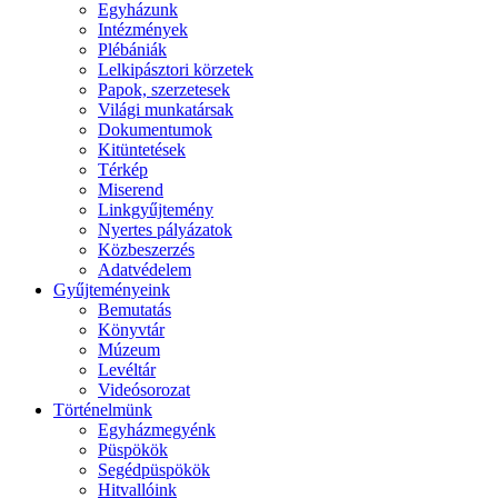
Egyházunk
Intézmények
Plébániák
Lelkipásztori körzetek
Papok, szerzetesek
Világi munkatársak
Dokumentumok
Kitüntetések
Térkép
Miserend
Linkgyűjtemény
Nyertes pályázatok
Közbeszerzés
Adatvédelem
Gyűjteményeink
Bemutatás
Könyvtár
Múzeum
Levéltár
Videósorozat
Történelmünk
Egyházmegyénk
Püspökök
Segédpüspökök
Hitvallóink