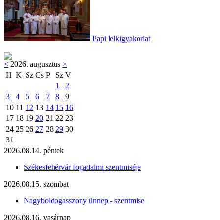
Papi lelkigyakorlat
<
2026. augusztus
>
H
K
Sz
Cs
P
Sz
V
1
2
3
4
5
6
7
8
9
10
11
12
13
14
15
16
17
18
19
20
21
22
23
24
25
26
27
28
29
30
31
2026.08.14. péntek
Székesfehérvár fogadalmi szentmiséje
2026.08.15. szombat
Nagyboldogasszony ünnep - szentmise
2026.08.16. vasárnap