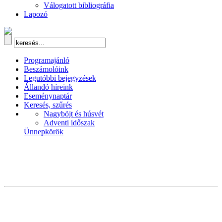
Válogatott bibliográfia
Lapozó
Programajánló
Beszámolóink
Legutóbbi bejegyzések
Állandó híreink
Eseménynaptár
Keresés, szűrés
Nagyböjt és húsvét
Adventi időszak
Ünnepkörök