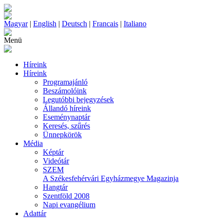
Magyar
|
English
|
Deutsch
|
Francais
|
Italiano
Menü
Híreink
Híreink
Programajánló
Beszámolóink
Legutóbbi bejegyzések
Állandó híreink
Eseménynaptár
Keresés, szűrés
Ünnepkörök
Média
Képtár
Videótár
SZEM
A Székesfehérvári Egyházmegye Magazinja
Hangtár
Szentföld 2008
Napi evangélium
Adattár