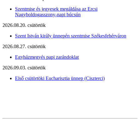
Szentmise és jegyesek megáldása az Ercsi
Nagyboldogasszony-napi búcsún
2026.08.20. csütörtök
Szent István király ünnepén szentmise Székesfehérváron
2026.08.27. csütörtök
Egyházmegyés papi zarándoklat
2026.09.03. csütörtök
Első csütörtöki Eucharisztia ünnep (Ciszterci)