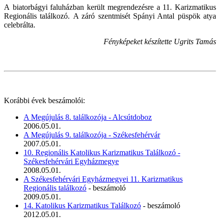
A
biatorbágyi faluházban került megrendezésre a 11. Karizmatikus
Regionális találkozó. A záró szentmisét Spányi Antal püspök atya
celebrálta.
Fényképeket készítette Ugrits Tamás
Korábbi évek beszámolói:
A Megújulás 8. találkozója - Alcsútdoboz
2006.05.01.
A Megújulás 9. találkozója - Székesfehérvár
2007.05.01.
10. Regionális Katolikus Karizmatikus Találkozó -
Székesfehérvári Egyházmegye
2008.05.01.
A Székesfehérvári Egyházmegyei 11. Karizmatikus
Regionális találkozó
- beszámoló
2009.05.01.
14. Katolikus Karizmatikus Találkozó
- beszámoló
2012.05.01.