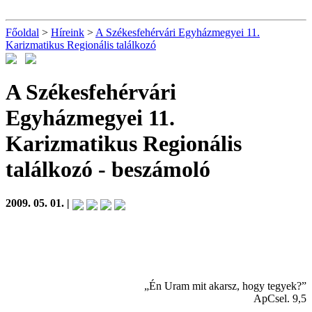
Főoldal
>
Híreink
>
A Székesfehérvári Egyházmegyei 11.
Karizmatikus Regionális találkozó
A Székesfehérvári
Egyházmegyei 11.
Karizmatikus Regionális
találkozó
- beszámoló
2009. 05. 01. |
„Én Uram mit akarsz, hogy tegyek?”
ApCsel. 9,5