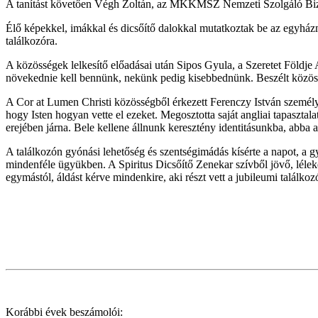
A tanítást követően Végh Zoltán, az MKKMSZ Nemzeti Szolgáló Bizott
Élő képekkel, imákkal és dicsőítő dalokkal mutatkoztak be az egyház
találkozóra.
A közösségek lelkesítő előadásai után Sipos Gyula, a Szeretet Földje A
növekednie kell bennünk, nekünk pedig kisebbednünk. Beszélt közösség
A Cor at Lumen Christi közösségből érkezett Ferenczy István személyes
hogy Isten hogyan vette el ezeket. Megosztotta saját angliai tapasztala
erejében járna. Bele kellene állnunk keresztény identitásunkba, abba 
A találkozón gyónási lehetőség és szentségimádás kísérte a napot, a 
mindenféle ügyükben. A Spiritus Dicsőítő Zenekar szívből jövő, léleke
egymástól, áldást kérve mindenkire, aki részt vett a jubileumi találkoz
Korábbi évek beszámolói: