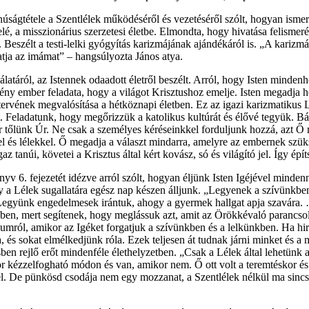
úságtétele a Szentlélek működéséről és vezetéséről szólt, hogyan ismer
felé, a misszionárius szerzetesi életbe. Elmondta, hogy hivatása felis
tre. Beszélt a testi-lelki gyógyítás karizmájának ajándékáról is. „A kari
tja az imámat” – hangsúlyozta János atya.
áról, az Istennek odaadott életről beszélt. Arról, hogy Isten mindenhol
ény ember feladata, hogy a világot Krisztushoz emelje. Isten megadja h
n tervének megvalósítása a hétköznapi életben. Ez az igazi karizmatiku
. Feladatunk, hogy megőrizzük a katolikus kultúrát és élővé tegyük. B
t vár tőlünk Úr. Ne csak a személyes kéréseinkkel forduljunk hozzá, azt 
vel és lélekkel. Ő megadja a választ mindarra, amelyre az embernek sz
z tanúi, követei a Krisztus által kért kovász, só és világító jel. Így ép
6. fejezetét idézve arról szólt, hogyan éljünk Isten Igéjével mindennap
ogy a Lélek sugallatára egész nap készen álljunk. „Legyenek a szívünkb
ák. Legyünk engedelmesek irántuk, ahogy a gyermek hallgat apja szavár
en, mert segítenek, hogy meglássuk azt, amit az Örökkévaló parancsolt.
liumról, amikor az Igéket forgatjuk a szívünkben és a lelkünkben. Ha 
 és sokat elmélkedjünk róla. Ezek teljesen át tudnak járni minket és a 
ésben rejlő erőt mindenféle élethelyzetben. „Csak a Lélek által lehetünk
r kézzelfogható módon és van, amikor nem. Ő ott volt a teremtéskor és 
nél. De pünkösd csodája nem egy mozzanat, a Szentlélek nélkül ma sincs 