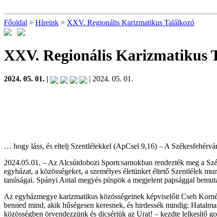
Főoldal
>
Híreink
>
XXV. Regionális Karizmatikus Találkozó
XXV. Regionális Karizmatikus 
2024. 05. 01. |
| 2024. 05. 01.
… hogy láss, és eltelj Szentlélekkel (ApCsel 9,16) – A Székesfehérv
2024.05.01. – Az Alcsútdobozi Sportcsarnokban rendezték meg a Széke
egyházat, a közösségeket, a személyes életünket éltető Szentlélek mun
tanúságai. Spányi Antal megyés püspök a megjelent papsággal bemutato
Az egyházmegye karizmatikus közösségeinek képviselőit Cseh Kornél 
benned mind, akik hűségesen keresnek, és hirdessék mindig: Hatalmas 
közösségben örvendezzünk és dicsérjük az Urat! – kezdte lelkesítő gon