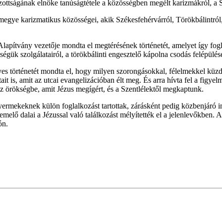
ságának elnöke tanúságtétele a közösségben megélt karizmákról, a Szen
megye karizmatikus közösségei, akik Székesfehérvárról, Törökbálintról
lapítvány vezetője mondta el megtérésének történetét, amelyet így foglalt
ük szolgálatairól, a törökbálinti engesztelő kápolna csodás felépülés
 történetét mondta el, hogy milyen szorongásokkal, félelmekkel küzdött
tait is, amit az utcai evangelizációban élt meg. És arra hívta fel a figy
az örökségbe, amit Jézus megígért, és a Szentlélektől megkaptunk.
gyermekeknek külön foglalkozást tartottak, zárásként pedig közbenjáró
melő dalai a Jézussal való találkozást mélyítették el a jelenlevőkben. 
ón.