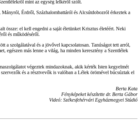
tlélekről mint az egység lelkéről szólt.
, Mányról, Érdről, Százhalombattáról és Alcsútdobozról érkeztek a
 össze: el kell engedni a saját életünket Krisztus életéért. Neki
éről és működéséről.
 a szolgálatával és a jövővel kapcsolatosan. Tanúságot tett arról,
elmet, egészen más lenne a világ, ha minden keresztény a Szentlélek
 imaszolgálatot végeztek mindazoknak, akik kérték Isten kegyelmét
A szervezők és a résztvevők is valóban a Lélek örömével búcsúztak el
Berta Kata
Fényképeket készítette dr. Berta Gábor
Videó: Székesfehérvári Egyházmegyei Stúdió