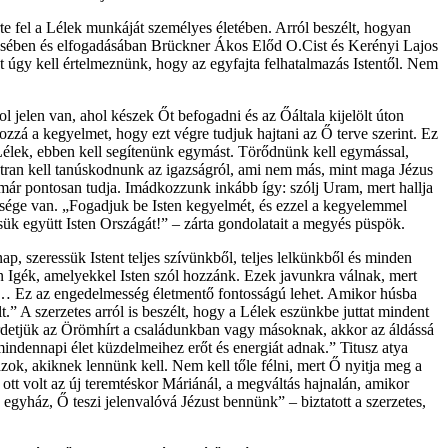
te fel a Lélek munkáját személyes életében. Arról beszélt, hogyan
merésében és elfogadásában Brückner Ákos Előd O.Cist és Kerényi Lajos
zmát úgy kell értelmeznünk, hogy az egyfajta felhatalmazás Istentől. Nem
 jelen van, ahol készek Őt befogadni és az Őáltala kijelölt úton
ozzá a kegyelmet, hogy ezt végre tudjuk hajtani az Ő terve szerint. Ez
s Lélek, ebben kell segítenünk egymást. Törődnünk kell egymással,
átran kell tanúskodnunk az igazságról, ami nem más, mint maga Jézus
Ő már pontosan tudja. Imádkozzunk inkább így: szólj Uram, mert hallja
üksége van. „Fogadjuk be Isten kegyelmét, és ezzel a kegyelemmel
ítsük együtt Isten Országát!” – zárta gondolatait a megyés püspök.
, szeressük Istent teljes szívünkből, teljes lelkünkből és minden
en Igék, amelyekkel Isten szól hozzánk. Ezek javunkra válnak, mert
a. … Ez az engedelmesség életmentő fontosságú lehet. Amikor húsba
” A szerzetes arról is beszélt, hogy a Lélek eszünkbe juttat mindent
hirdetjük az Örömhírt a családunkban vagy másoknak, akkor az áldássá
mindennapi élet küzdelmeihez erőt és energiát adnak.” Titusz atya
 azok, akiknek lennünk kell. Nem kell tőle félni, mert Ő nyitja meg a
ott volt az új teremtéskor Máriánál, a megváltás hajnalán, amikor
egyház, Ő teszi jelenvalóvá Jézust bennünk” – biztatott a szerzetes,