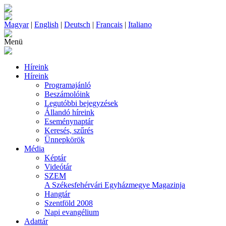
Magyar
|
English
|
Deutsch
|
Francais
|
Italiano
Menü
Híreink
Híreink
Programajánló
Beszámolóink
Legutóbbi bejegyzések
Állandó híreink
Eseménynaptár
Keresés, szűrés
Ünnepkörök
Média
Képtár
Videótár
SZEM
A Székesfehérvári Egyházmegye Magazinja
Hangtár
Szentföld 2008
Napi evangélium
Adattár