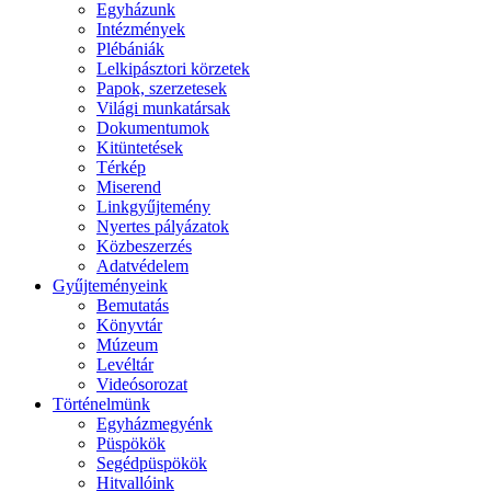
Egyházunk
Intézmények
Plébániák
Lelkipásztori körzetek
Papok, szerzetesek
Világi munkatársak
Dokumentumok
Kitüntetések
Térkép
Miserend
Linkgyűjtemény
Nyertes pályázatok
Közbeszerzés
Adatvédelem
Gyűjteményeink
Bemutatás
Könyvtár
Múzeum
Levéltár
Videósorozat
Történelmünk
Egyházmegyénk
Püspökök
Segédpüspökök
Hitvallóink