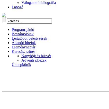
Válogatott bibliográfia
Lapozó
Programajánló
Beszámolóink
Legutóbbi bejegyzések
Állandó híreink
Eseménynaptár
Keresés, szűrés
Nagyböjt és húsvét
Adventi időszak
Ünnepkörök