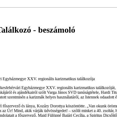
Találkozó
- beszámoló
ári Egyházmegye XXV. regionális karizmatikus találkozója
sfehérvári Egyházmegye XXV. regionális karizmatikus találkozóját, … 
kájáról és ajándékairól szólt Varga János SVD tanúságtétele, Hardi Tit
tt szentmisén a karizmák helyes használatáról, az Istennek odaadott éle
főszervező és lánya, Kozáry Dorottya köszöntötte. „Van okunk örömre
az Úr! Mind, akik várják üdvösségedet! – szólít minket a 40. zsoltár, 
dolatait a főszervező. Majd Fülöpné Bajári Cecília, a Spiritus Dicsőítő 