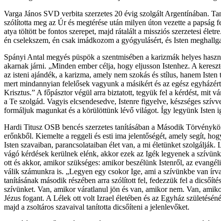
Varga János SVD verbita szerzetes 20 évig szolgált Argentínában. Tan
szólította meg az Úr és megtérése után milyen úton vezette a papság 
atya töltött be fontos szerepet, majd rátalált a missziós szerzetesi éle
én cselekszem, én csak imádkozom a gyógyulásért, és Isten meghallga
Spányi Antal megyés püspök a szentmisében a karizmák helyes használat
akarnak járni. „Minden ember célja, hogy eljusson Istenhez. A kereszt
az isteni ajándék, a karizma, amely nem szokás és stílus, hanem Iste
mert mindannyian felelősek vagyunk a másikért és az egész egyházért
Krisztus.” A főpásztor végül arra biztatott, tegyük fel a kérdést, mi
a Te szolgád. Vagyis elcsendesedve, Istenre figyelve, készséges szív
formáljuk magunkat és a körülöttünk lévő világot. Így legyünk Isten iga
Hardi Titusz OSB bencés szerzetes tanításában a Második Törvénykönyv 
erőnkből. Kiemelte a reggeli és esti ima jelentőségét, amely segít, h
Isten szavaiban, parancsolataiban élet van, a mi életünket szolgálj
vágó kérdések kerülnek elénk, akkor ezek az Igék legyenek a szívünkb
ott és akkor, amikor szükséges: amikor beszélünk Istenről, az evangé
válik számunkra is. „Legyen egy csokor Ige, ami a szívünkbe van írva,
tanításának második részében arra szólított fel, fedezzük fel a dicsőít
szívünket. Van, amikor váratlanul jön és van, amikor nem. Van, amiko
Jézus fogant. A Lélek ott volt Izrael életében és az Egyház születésé
majd a zsoltáros szavaival tanította dicsőíteni a jelenlevőket.