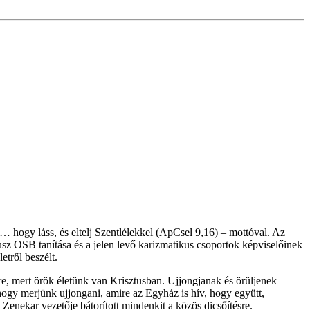
hogy láss, és eltelj Szentlélekkel (ApCsel 9,16) – mottóval. Az
usz OSB tanítása és a jelen levő karizmatikus csoportok képviselőinek
tről beszélt.
, mert örök életünk van Krisztusban. Ujjongjanak és örüljenek
hogy merjünk ujjongani, amire az Egyház is hív, hogy együtt,
Zenekar vezetője bátorított mindenkit a közös dicsőítésre.