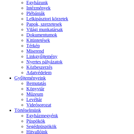
Egyházunk
Intézmények
Plébániák
Lelkipásztori körzetek
Papok, szerzetesek
Világi munkatársak
Dokumentumok
Kitüntetések
Térkép
Miserend
Linkgyűjtemény
Nyertes pályázatok
Közbeszerzés
Adatvédelem
Gyűjteményeink
Bemutatás
Könyvtár
Múzeum
Levéltár
Videósorozat
Történelmünk
Egyházmegyénk
Püspökök
Segédpüspökök
Hitvallóink