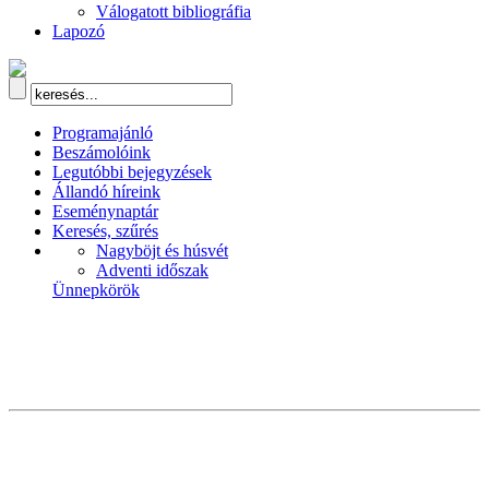
Válogatott bibliográfia
Lapozó
Programajánló
Beszámolóink
Legutóbbi bejegyzések
Állandó híreink
Eseménynaptár
Keresés, szűrés
Nagyböjt és húsvét
Adventi időszak
Ünnepkörök