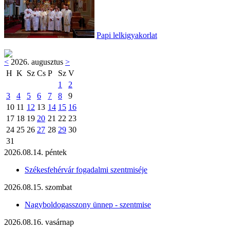
Papi lelkigyakorlat
<
2026. augusztus
>
H
K
Sz
Cs
P
Sz
V
1
2
3
4
5
6
7
8
9
10
11
12
13
14
15
16
17
18
19
20
21
22
23
24
25
26
27
28
29
30
31
2026.08.14. péntek
Székesfehérvár fogadalmi szentmiséje
2026.08.15. szombat
Nagyboldogasszony ünnep - szentmise
2026.08.16. vasárnap