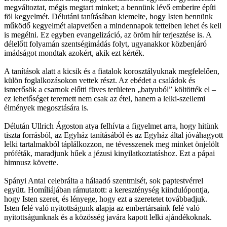
megváltoztat, mégis megtart minket; a bennünk lévő emberire építi
föl kegyelmét. Délutáni tanításában kiemelte, hogy Isten bennünk
működő kegyelmét alapvetően a mindennapok tetteiben lehet és kell
is megélni. Ez egyben evangelizáció, az öröm hír terjesztése is. A
délelőtt folyamán szentségimádás folyt, ugyanakkor közbenjáró
imádságot mondtak azokért, akik ezt kérték.
A tanítások alatt a kicsik és a fiatalok korosztályuknak megfelelően,
külön foglalkozásokon vettek részt. Az ebédet a családok és
ismerősök a csarnok előtti füves területen „batyuból” költötték el –
ez lehetőséget teremett nem csak az étel, hanem a lelki-szellemi
élmények megosztására is.
Délután Ullrich Ágoston atya felhívta a figyelmet arra, hogy hitünk
tiszta forrásból, az Egyház tanításából és az Egyház által jóváhagyott
lelki tartalmakból táplálkozzon, ne tévesszenek meg minket önjelölt
próféták, maradjunk hűek a jézusi kinyilatkoztatáshoz. Ezt a pápai
himnusz követte.
Spányi Antal celebrálta a hálaadó szentmisét, sok paptestvérrel
együtt. Homíliájában rámutatott: a kereszténység kiindulópontja,
hogy Isten szeret, és lényege, hogy ezt a szeretetet továbbadjuk.
Isten felé való nyitottságunk alapja az embertársaink felé való
nyitottságunknak és a közösség javára kapott lelki ajándékoknak.