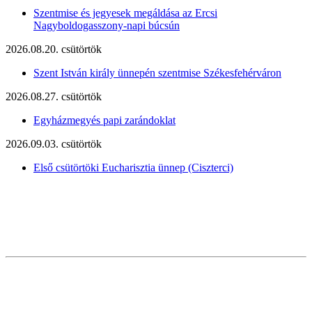
Szentmise és jegyesek megáldása az Ercsi
Nagyboldogasszony-napi búcsún
2026.08.20. csütörtök
Szent István király ünnepén szentmise Székesfehérváron
2026.08.27. csütörtök
Egyházmegyés papi zarándoklat
2026.09.03. csütörtök
Első csütörtöki Eucharisztia ünnep (Ciszterci)