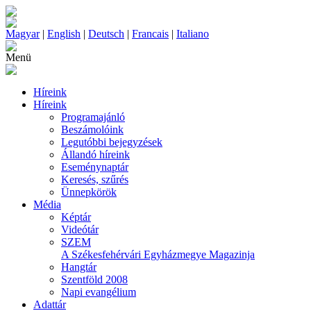
Magyar
|
English
|
Deutsch
|
Francais
|
Italiano
Menü
Híreink
Híreink
Programajánló
Beszámolóink
Legutóbbi bejegyzések
Állandó híreink
Eseménynaptár
Keresés, szűrés
Ünnepkörök
Média
Képtár
Videótár
SZEM
A Székesfehérvári Egyházmegye Magazinja
Hangtár
Szentföld 2008
Napi evangélium
Adattár