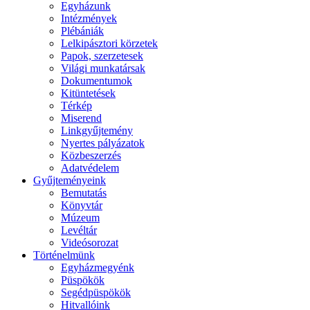
Egyházunk
Intézmények
Plébániák
Lelkipásztori körzetek
Papok, szerzetesek
Világi munkatársak
Dokumentumok
Kitüntetések
Térkép
Miserend
Linkgyűjtemény
Nyertes pályázatok
Közbeszerzés
Adatvédelem
Gyűjteményeink
Bemutatás
Könyvtár
Múzeum
Levéltár
Videósorozat
Történelmünk
Egyházmegyénk
Püspökök
Segédpüspökök
Hitvallóink