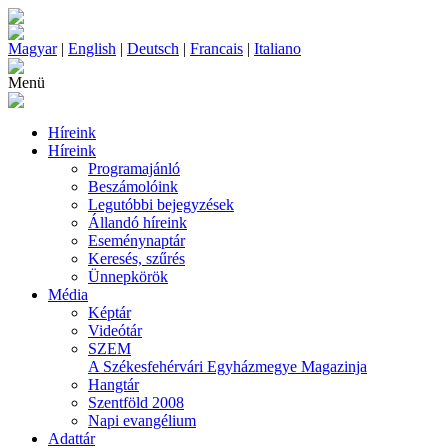
Magyar
|
English
|
Deutsch
|
Francais
|
Italiano
Menü
Híreink
Híreink
Programajánló
Beszámolóink
Legutóbbi bejegyzések
Állandó híreink
Eseménynaptár
Keresés, szűrés
Ünnepkörök
Média
Képtár
Videótár
SZEM
A Székesfehérvári Egyházmegye Magazinja
Hangtár
Szentföld 2008
Napi evangélium
Adattár