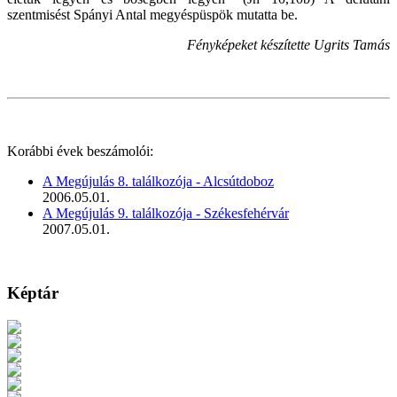
szentmisést Spányi Antal megyéspüspök mutatta be.
Fényképeket készítette Ugrits Tamás
Korábbi évek beszámolói:
A Megújulás 8. találkozója - Alcsútdoboz
2006.05.01.
A Megújulás 9. találkozója - Székesfehérvár
2007.05.01.
Képtár