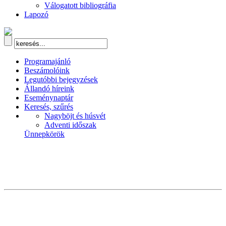
Válogatott bibliográfia
Lapozó
Programajánló
Beszámolóink
Legutóbbi bejegyzések
Állandó híreink
Eseménynaptár
Keresés, szűrés
Nagyböjt és húsvét
Adventi időszak
Ünnepkörök