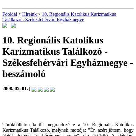
Főoldal
>
Híreink
>
10. Regionális Katolikus Karizmatikus
Találkozó - Székesfehérvári Egyházmegye
10. Regionális Katolikus
Karizmatikus Találkozó -
Székesfehérvári Egyházmegye
-
beszámoló
2008. 05. 01. |
Törökbálinton került megrendezésre a 10. Regionális Katolikus
Karizmatikus Találkozó, melynek mottója: "Én azért jöttem, hogy
életük legyen és bőségben legyen" (Jn 10,10b) A délutáni