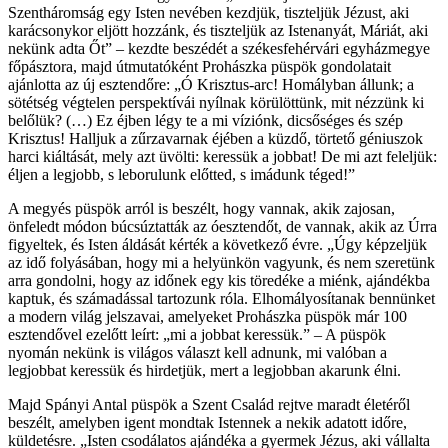
Szentháromság egy Isten nevében kezdjük, tiszteljük Jézust, aki
karácsonykor eljött hozzánk, és tiszteljük az Istenanyát, Máriát, aki
nekünk adta Őt” – kezdte beszédét a székesfehérvári egyházmegye
főpásztora, majd útmutatóként Prohászka püspök gondolatait
ajánlotta az új esztendőre: „Ó Krisztus-arc! Homályban állunk; a
sötétség végtelen perspektívái nyílnak körülöttünk, mit nézzünk ki
belőlük? (…) Ez éjben légy te a mi víziónk, dicsőséges és szép
Krisztus! Halljuk a zűrzavarnak éjében a küzdő, törtető géniuszok
harci kiáltását, mely azt üvölti: keressük a jobbat! De mi azt feleljük:
éljen a legjobb, s leborulunk előtted, s imádunk téged!”
A megyés püspök arról is beszélt, hogy vannak, akik zajosan,
önfeledt módon búcsúztatták az óesztendőt, de vannak, akik az Úrra
figyeltek, és Isten áldását kérték a következő évre. „Úgy képzeljük
az idő folyásában, hogy mi a helyünkön vagyunk, és nem szeretünk
arra gondolni, hogy az időnek egy kis töredéke a miénk, ajándékba
kaptuk, és számadással tartozunk róla. Elhomályosítanak bennünket
a modern világ jelszavai, amelyeket Prohászka püspök már 100
esztendővel ezelőtt leírt: „mi a jobbat keressük.” – A püspök
nyomán nekünk is világos választ kell adnunk, mi valóban a
legjobbat keressük és hirdetjük, mert a legjobban akarunk élni.
Majd Spányi Antal püspök a Szent Család rejtve maradt életéről
beszélt, amelyben igent mondtak Istennek a nekik adatott időre,
küldetésre. „Isten csodálatos ajándéka a gyermek Jézus, aki vállalta