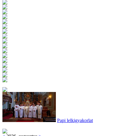
Papi lelkigyakorlat