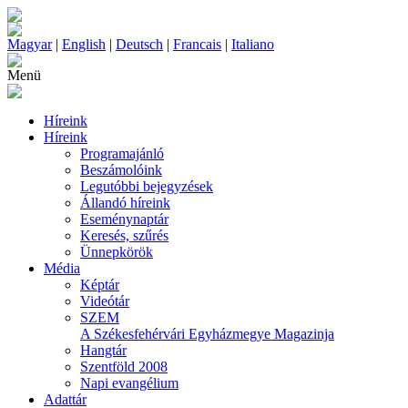
Magyar
|
English
|
Deutsch
|
Francais
|
Italiano
Menü
Híreink
Híreink
Programajánló
Beszámolóink
Legutóbbi bejegyzések
Állandó híreink
Eseménynaptár
Keresés, szűrés
Ünnepkörök
Média
Képtár
Videótár
SZEM
A Székesfehérvári Egyházmegye Magazinja
Hangtár
Szentföld 2008
Napi evangélium
Adattár