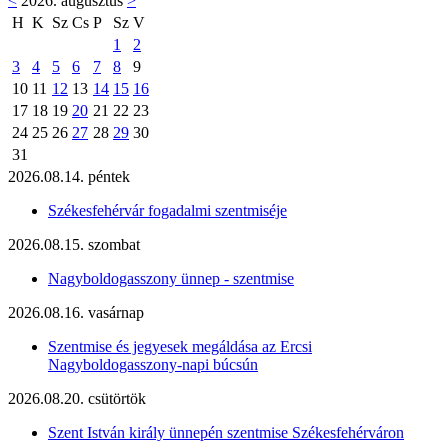
<
2026. augusztus
>
H
K
Sz
Cs
P
Sz
V
1
2
3
4
5
6
7
8
9
10
11
12
13
14
15
16
17
18
19
20
21
22
23
24
25
26
27
28
29
30
31
2026.08.14. péntek
Székesfehérvár fogadalmi szentmiséje
2026.08.15. szombat
Nagyboldogasszony ünnep - szentmise
2026.08.16. vasárnap
Szentmise és jegyesek megáldása az Ercsi
Nagyboldogasszony-napi búcsún
2026.08.20. csütörtök
Szent István király ünnepén szentmise Székesfehérváron