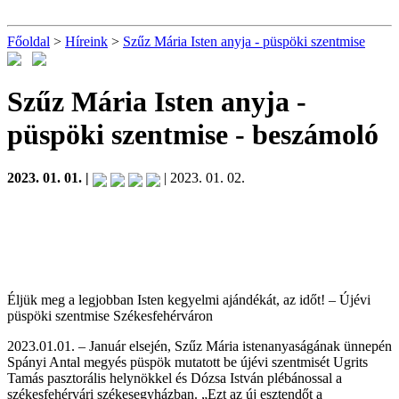
Főoldal
>
Híreink
>
Szűz Mária Isten anyja - püspöki szentmise
Szűz Mária Isten anyja -
püspöki szentmise
- beszámoló
2023. 01. 01. |
| 2023. 01. 02.
Éljük meg a legjobban Isten kegyelmi ajándékát, az időt! – Újévi
püspöki szentmise Székesfehérváron
2023.01.01. – Január elsején, Szűz Mária istenanyaságának ünnepén
Spányi Antal megyés püspök mutatott be újévi szentmisét Ugrits
Tamás pasztorális helynökkel és Dózsa István plébánossal a
székesfehérvári székesegyházban. „Ezt az új esztendőt a