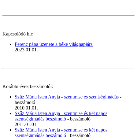
Kapcsolódó hír:
Ferenc pápa üzenete a béke világnapjára
2023.01.01.
Korábbi évek beszámolói:
Szűz Mária Isten Anyja - szentmise és szentségimádás
-
beszámoló
2010.01.01.
Szűz Mária Isten Anyja - szentmise és két napos
szentségimádás beszámoló
- beszámoló
2011.01.01.
Szűz Mária Isten Anyja - szentmise és két napos
szentségimádás beszámoló
- beszámoló