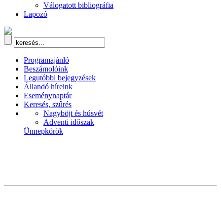
Válogatott bibliográfia
Lapozó
Programajánló
Beszámolóink
Legutóbbi bejegyzések
Állandó híreink
Eseménynaptár
Keresés, szűrés
Nagyböjt és húsvét
Adventi időszak
Ünnepkörök