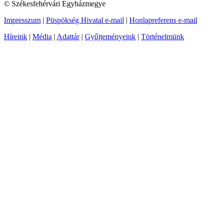
© Székesfehérvári Egyházmegye
Impresszum
|
Püspökség Hivatal e-mail
|
Honlapreferens e-mail
Híreink
|
Média
|
Adattár
|
Gyűjteményeink
|
Történelmünk