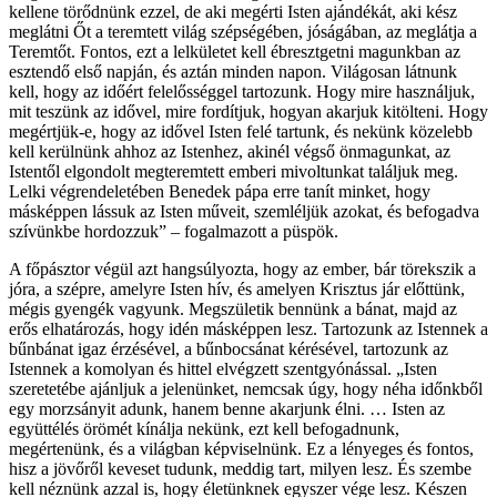
kellene törődnünk ezzel, de aki megérti Isten ajándékát, aki kész
meglátni Őt a teremtett világ szépségében, jóságában, az meglátja a
Teremtőt. Fontos, ezt a lelkületet kell ébresztgetni magunkban az
esztendő első napján, és aztán minden napon. Világosan látnunk
kell, hogy az időért felelősséggel tartozunk. Hogy mire használjuk,
mit teszünk az idővel, mire fordítjuk, hogyan akarjuk kitölteni. Hogy
megértjük-e, hogy az idővel Isten felé tartunk, és nekünk közelebb
kell kerülnünk ahhoz az Istenhez, akinél végső önmagunkat, az
Istentől elgondolt megteremtett emberi mivoltunkat találjuk meg.
Lelki végrendeletében Benedek pápa erre tanít minket, hogy
másképpen lássuk az Isten műveit, szemléljük azokat, és befogadva
szívünkbe hordozzuk” – fogalmazott a püspök.
A főpásztor végül azt hangsúlyozta, hogy az ember, bár törekszik a
jóra, a szépre, amelyre Isten hív, és amelyen Krisztus jár előttünk,
mégis gyengék vagyunk. Megszületik bennünk a bánat, majd az
erős elhatározás, hogy idén másképpen lesz. Tartozunk az Istennek a
bűnbánat igaz érzésével, a bűnbocsánat kérésével, tartozunk az
Istennek a komolyan és hittel elvégzett szentgyónással. „Isten
szeretetébe ajánljuk a jelenünket, nemcsak úgy, hogy néha időnkből
egy morzsányit adunk, hanem benne akarjunk élni. … Isten az
együttélés örömét kínálja nekünk, ezt kell befogadnunk,
megértenünk, és a világban képviselnünk. Ez a lényeges és fontos,
hisz a jövőről keveset tudunk, meddig tart, milyen lesz. És szembe
kell néznünk azzal is, hogy életünknek egyszer vége lesz. Készen