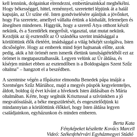
kell lennünk, dolgainkat elrendezni, embertársainkkal megbékélni.
Hogy békességgel, hittel, reménnyel, szeretettel lépjünk át a halál
kapuján, az Úr színe elé. Isten gondviselésére ajánljuk a jövőnket,
hogy Fia szeretete, amellyel vállalta értünk a kínhalált, felemeljen és
átsegítsen mindenen. Higgyük, hogy a szerető Atya otthont készít
nekünk, és a Szentlélek megerősít, vigasztal, utat mutat nekünk.
Kezdjük az új esztendőt az Ő szándéka szerint imádsággal a
körülöttünk élők életéért, imádsággal a világ békéjét szolgálva, Isten
dicsőségére. Hogy az emberek mind fejet hajtsanak előtte, azok
pedig, akik a hit örömét nem ismerik életünk tanulságtételéből ezt az
örömet is megtapasztalhassák. Legyen velünk az Úr áldása, és
kísérjen minket ebben az esztendőben is a Boldogságos Szent Szűz
oltalma” – hangzott el a beszédben.
A szentmise végén a főpásztor elmondta Benedek pápa imáját a
Szentséges Szűz Máriához, majd a megyés püspök kegyelemteljes,
áldott, boldog új évet kívánt a híveknek Isten áldásában és Mária
oltalmában. Kérte, hogy segítsük Krisztussal a szívünkben a jó
megvalósulását, a béke megszületését, és engesztelődjünk ki
mindannyian a körülöttünk élőkkel, hogy Isten áldása legyen
családjainkon, egyházunkon és minden emberen.
Berta Kata
Fényképeket készítette Kovács Marcell
Videó: Székesfehérvári Egyházmegyei Stúdió