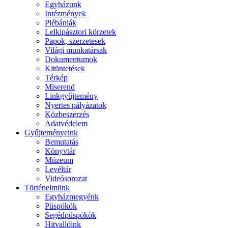
Egyházunk
Intézmények
Plébániák
Lelkipásztori körzetek
Papok, szerzetesek
Világi munkatársak
Dokumentumok
Kitüntetések
Térkép
Miserend
Linkgyűjtemény
Nyertes pályázatok
Közbeszerzés
Adatvédelem
Gyűjteményeink
Bemutatás
Könyvtár
Múzeum
Levéltár
Videósorozat
Történelmünk
Egyházmegyénk
Püspökök
Segédpüspökök
Hitvallóink