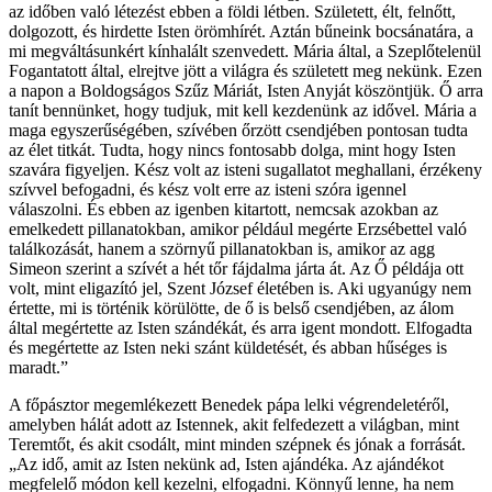
az időben való létezést ebben a földi létben. Született, élt, felnőtt,
dolgozott, és hirdette Isten örömhírét. Aztán bűneink bocsánatára, a
mi megváltásunkért kínhalált szenvedett. Mária által, a Szeplőtelenül
Fogantatott által, elrejtve jött a világra és született meg nekünk. Ezen
a napon a Boldogságos Szűz Máriát, Isten Anyját köszöntjük. Ő arra
tanít bennünket, hogy tudjuk, mit kell kezdenünk az idővel. Mária a
maga egyszerűségében, szívében őrzött csendjében pontosan tudta
az élet titkát. Tudta, hogy nincs fontosabb dolga, mint hogy Isten
szavára figyeljen. Kész volt az isteni sugallatot meghallani, érzékeny
szívvel befogadni, és kész volt erre az isteni szóra igennel
válaszolni. És ebben az igenben kitartott, nemcsak azokban az
emelkedett pillanatokban, amikor például megérte Erzsébettel való
találkozását, hanem a szörnyű pillanatokban is, amikor az agg
Simeon szerint a szívét a hét tőr fájdalma járta át. Az Ő példája ott
volt, mint eligazító jel, Szent József életében is. Aki ugyanúgy nem
értette, mi is történik körülötte, de ő is belső csendjében, az álom
által megértette az Isten szándékát, és arra igent mondott. Elfogadta
és megértette az Isten neki szánt küldetését, és abban hűséges is
maradt.”
A főpásztor megemlékezett Benedek pápa lelki végrendeletéről,
amelyben hálát adott az Istennek, akit felfedezett a világban, mint
Teremtőt, és akit csodált, mint minden szépnek és jónak a forrását.
„Az idő, amit az Isten nekünk ad, Isten ajándéka. Az ajándékot
megfelelő módon kell kezelni, elfogadni. Könnyű lenne, ha nem