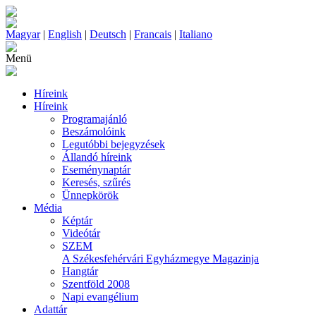
Magyar
|
English
|
Deutsch
|
Francais
|
Italiano
Menü
Híreink
Híreink
Programajánló
Beszámolóink
Legutóbbi bejegyzések
Állandó híreink
Eseménynaptár
Keresés, szűrés
Ünnepkörök
Média
Képtár
Videótár
SZEM
A Székesfehérvári Egyházmegye Magazinja
Hangtár
Szentföld 2008
Napi evangélium
Adattár