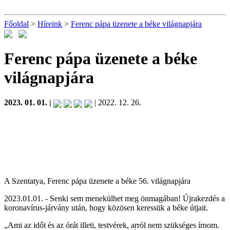
Főoldal
>
Híreink
>
Ferenc pápa üzenete a béke világnapjára
Ferenc pápa üzenete a béke
világnapjára
2023. 01. 01. |
| 2022. 12. 26.
A Szentatya, Ferenc pápa üzenete a béke 56. világnapjára
2023.01.01. - Senki sem menekülhet meg önmagában! Újrakezdés a
koronavírus-járvány után, hogy közösen keressük a béke útjait.
„Ami az időt és az órát illeti, testvérek, arról nem szükséges írnom.