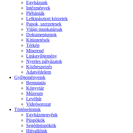
Egyházunk
Intézmények
Plébániák
Lelkipásztori körzetek
Papok, szerzetesek
Világi munkatársak
Dokumentumok
Kitüntetések
Térkép
Miserend
Linkgyűjtemény
Nyertes pályázatok
Közbeszerzés
Adatvédelem
Gyűjteményeink
Bemutatás
Könyvtár
Múzeum
Levéltár
Videósorozat
Történelmünk
Egyházmegyénk
Püspökök
Segédpüspökök
Hitvallóink