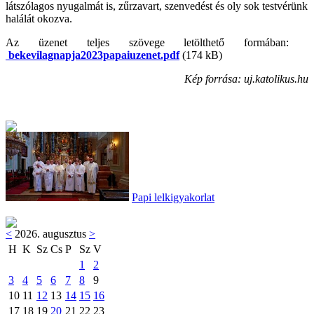
látszólagos nyugalmát is, zűrzavart, szenvedést és oly sok testvérünk
halálát okozva.
Az üzenet teljes szövege letölthető formában:
bekevilagnapja2023papaiuzenet.pdf
(174 kB)
Kép forrása: uj.katolikus.hu
Papi lelkigyakorlat
<
2026. augusztus
>
H
K
Sz
Cs
P
Sz
V
1
2
3
4
5
6
7
8
9
10
11
12
13
14
15
16
17
18
19
20
21
22
23