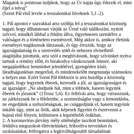
Magatok is pontosan tudjátok, hogy az Úr napja úgy érkezik el, mint
éjjel a tolvaj”
(Szent Pál első levele a tesszalonikai híveknek 5,1–2).
1. Pál apostol e szavakkal arra szólítja fel a tesszalonikai közösség
tagjait, hogy állhatatosan várják az Úrral való találkozást, nyitott
szívvel, mindkét lábbal a földön állva, figyelmesen szemlélve a
valóságot és a történelem eseményeit. Még akkor is, amikor életünk
eseményei tragikusnak látszanak, és úgy érezzük, hogy az
igazságtalanság és a szenvedés sötét és nehezen elviselhető
alagútjába jutottunk, arra szól a meghívásunk, hogy szívünket nyitva
tartsuk a remény előtt, és bizakodva várakozzunk Istenre, aki
megajándékoz bennünket jelenlétével, gyengéden kísér,
fáradtságunkban megerősít, és mindenekelőtt megmutatja számunkra
a helyes utat. Ezért Szent Pál többször is arra buzdítja a közösség
tagjait, hogy legyenek éberek, keressék a jót, az igazságosságot és
az igazságot: „Ne aludjunk hát, mint a többiek, hanem legyünk
éberek és józanok” (1Tessz 5,6). Ez felhívás arra, hogy virrasszunk,
ne zárkózzunk be a félelembe, a szomorúságba vagy a lemondásba,
ne engedjünk a szétszórtságnak, ne csüggedjünk el, hanem tegyünk
inkább úgy, mint az őrök, akik képesek figyelni és észrevenni a
hajnal első fényeit, különösen a legsötétebb órákban.
2. A koronavírus-járvány mély sötétségbe taszított bennünket,
feldúlva megszokott életvitelünket, felborítva terveinket és
szokásainkat, felforgatva a legkiváltságosabb társadalmak