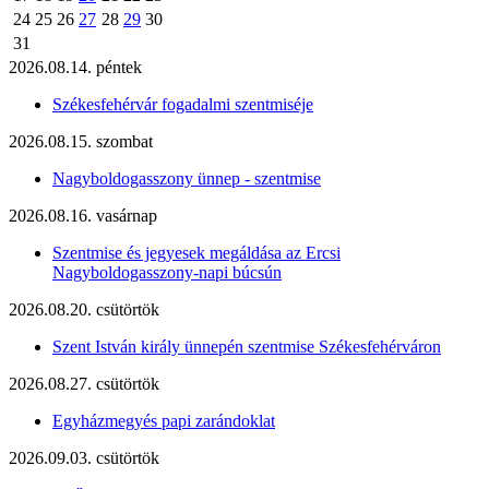
24
25
26
27
28
29
30
31
2026.08.14. péntek
Székesfehérvár fogadalmi szentmiséje
2026.08.15. szombat
Nagyboldogasszony ünnep - szentmise
2026.08.16. vasárnap
Szentmise és jegyesek megáldása az Ercsi
Nagyboldogasszony-napi búcsún
2026.08.20. csütörtök
Szent István király ünnepén szentmise Székesfehérváron
2026.08.27. csütörtök
Egyházmegyés papi zarándoklat
2026.09.03. csütörtök