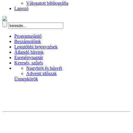
Válogatott bibliográfia
Lapozó
Programajánló
Beszámolóink
Legutóbbi bejegyzések
Állandó híreink
Eseménynaptár
Keresés, szűrés
Nagyböjt és húsvét
Adventi időszak
Ünnepkörök