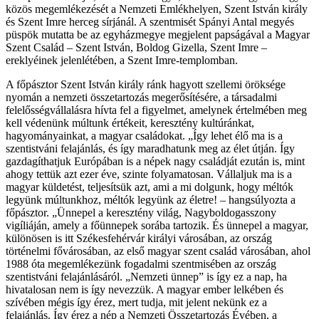
közös megemlékezését a Nemzeti Emlékhelyen, Szent István király
és Szent Imre herceg sírjánál. A szentmisét Spányi Antal megyés
püspök mutatta be az egyházmegye megjelent papságával a Magyar
Szent Család – Szent István, Boldog Gizella, Szent Imre –
ereklyéinek jelenlétében, a Szent Imre-templomban.
A főpásztor Szent István király ránk hagyott szellemi öröksége
nyomán a nemzeti összetartozás megerősítésére, a társadalmi
felelősségvállalásra hívta fel a figyelmet, amelynek értelmében meg
kell védenünk múltunk értékeit, keresztény kultúránkat,
hagyományainkat, a magyar családokat. „Így lehet élő ma is a
szentistváni felajánlás, és így maradhatunk meg az élet útján. Így
gazdagíthatjuk Európában is a népek nagy családját ezután is, mint
ahogy tettük azt ezer éve, szinte folyamatosan. Vállaljuk ma is a
magyar küldetést, teljesítsük azt, ami a mi dolgunk, hogy méltók
legyünk múltunkhoz, méltók legyünk az életre! – hangsúlyozta a
főpásztor. „Ünnepel a keresztény világ, Nagyboldogasszony
vigíliáján, amely a főünnepek sorába tartozik. És ünnepel a magyar,
különösen is itt Székesfehérvár királyi városában, az ország
történelmi fővárosában, az első magyar szent család városában, ahol
1988 óta megemlékezünk fogadalmi szentmisében az ország
szentistváni felajánlásáról. „Nemzeti ünnep” is így ez a nap, ha
hivatalosan nem is így nevezzük. A magyar ember lelkében és
szívében mégis így érez, mert tudja, mit jelent nekünk ez a
felajánlás. Így érez a nép a Nemzeti Összetartozás Évében, a