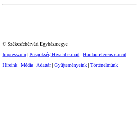
© Székesfehérvári Egyházmegye
Impresszum
|
Püspökség Hivatal e-mail
|
Honlapreferens e-mail
Híreink
|
Média
|
Adattár
|
Gyűjteményeink
|
Történelmünk