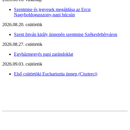
Szentmise és jegyesek megáldása az Ercsi
Nagyboldogasszony-napi búcsún
2026.08.20. csütörtök
Szent István király ünnepén szentmise Székesfehérváron
2026.08.27. csütörtök
Egyházmegyés papi zarándoklat
2026.09.03. csütörtök
Első csütörtöki Eucharisztia ünnep (Ciszterci)