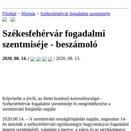
Főoldal
>
Híreink
>
Székesfehérvár fogadalmi szentmiséje
Székesfehérvár fogadalmi
szentmiséje
- beszámoló
2020. 08. 14. |
| 2020. 08. 15.
Képviselte a jövőt, az életet hordozó kereszténységet –
Székesfehérvár fogadalmi szentmiséje és megemlékezése a
szentistváni felajánlás napján
2020.08.14. – A szentistváni országfelajánlás napján, augusztus 14-
én tartották a székesfehérvári egyházmegye hagyományos fogadalmi
ünnepi szentmiséjét, valamint a megye, a város és az egyházmegye