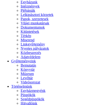
Egyházunk
Intézmények
Plébániák
Lelkipásztori körzetek
Papok, szerzetesek
Világi munkatársak
Dokumentumok
Kitüntetések
Térkép
Miserend
Linkgyűjtemény
Nyertes pályázatok
Közbeszerzés
Adatvédelem
Gyűjteményeink
Bemutatás
Könyvtár
Múzeum
Levéltár
Videósorozat
Történelmünk
Egyházmegyénk
Püspökök
Segédpüspökök
Hitvallóink