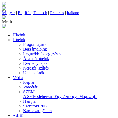
Magyar
|
English
|
Deutsch
|
Francais
|
Italiano
Menü
Híreink
Híreink
Programajánló
Beszámolóink
Legutóbbi bejegyzések
Állandó híreink
Eseménynaptár
Keresés, szűrés
Ünnepkörök
Média
Képtár
Videótár
SZEM
A Székesfehérvári Egyházmegye Magazinja
Hangtár
Szentföld 2008
Napi evangélium
Adattár