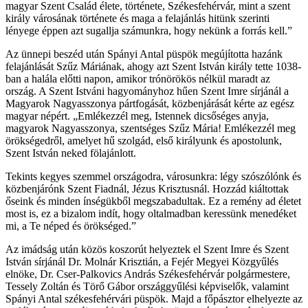
magyar Szent Család élete, története, Székesfehérvár, mint a szent
király városának története és maga a felajánlás hitünk szerinti
lényege éppen azt sugallja számunkra, hogy nekünk a forrás kell.”
Az ünnepi beszéd után Spányi Antal püspök megújította hazánk
felajánlását Szűz Máriának, ahogy azt Szent István király tette 1038-
ban a halála előtti napon, amikor trónörökös nélkül maradt az
ország. A Szent Istváni hagyományhoz hűen Szent Imre sírjánál a
Magyarok Nagyasszonya pártfogását, közbenjárását kérte az egész
magyar népért. „Emlékezzél meg, Istennek dicsőséges anyja,
magyarok Nagyasszonya, szentséges Szűz Mária! Emlékezzél meg
örökségedről, amelyet hű szolgád, első királyunk és apostolunk,
Szent István neked fölajánlott.
Tekints kegyes szemmel országodra, városunkra: légy szószólónk és
közbenjárónk Szent Fiadnál, Jézus Krisztusnál. Hozzád kiáltottak
őseink és minden ínségükből megszabadultak. Ez a remény ad életet
most is, ez a bizalom indít, hogy oltalmadban keressünk menedéket
mi, a Te néped és örökséged.”
Az imádság után közös koszorút helyeztek el Szent Imre és Szent
István sírjánál Dr. Molnár Krisztián, a Fejér Megyei Közgyűlés
elnöke, Dr. Cser-Palkovics András Székesfehérvár polgármestere,
Tessely Zoltán és Törő Gábor országgyűlési képviselők, valamint
Spányi Antal székesfehérvári püspök. Majd a főpásztor elhelyezte az