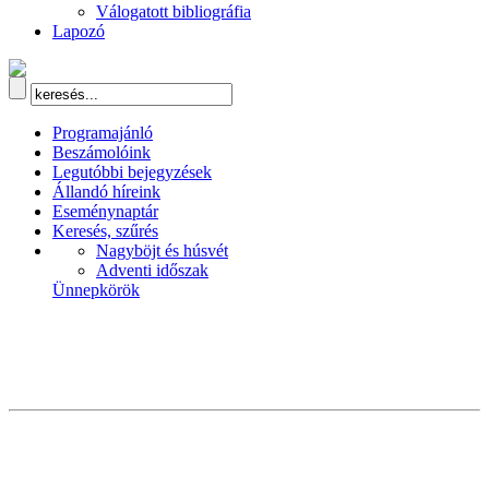
Válogatott bibliográfia
Lapozó
Programajánló
Beszámolóink
Legutóbbi bejegyzések
Állandó híreink
Eseménynaptár
Keresés, szűrés
Nagyböjt és húsvét
Adventi időszak
Ünnepkörök