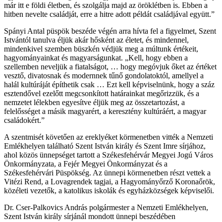
már itt e földi életben, és szolgálja majd az öröklétben is. Ebben a
hitben nevelte családját, erre a hitre adott példát családjával együtt.”
Spányi Antal püspök beszéde végén arra hívta fel a figyelmet, Szent
Istvántól tanulva éljük akár hősként az életet, és mindennel,
mindenkivel szemben büszkén védjük meg a múltunk értékeit,
hagyományainkat és magyarságunkat. „Kell, hogy ebben a
szellemben neveljük a fiatalságot, … hogy megóvjuk őket az értéket
vesztő, divatosnak és modernnek tűnő gondolatoktól, amellyel a
halál kultúráját építhetik csak … Ezt kell képviselnünk, hogy a száz
esztendővel ezelőtt megcsonkított határainkat megőrizzük, és a
nemzetet lélekben egyesítve éljük meg az összetartozást, a
felelősséget a másik magyarért, a keresztény kultúráért, a magyar
családokért.”
A szentmisét követően az ereklyéket körmenetben vitték a Nemzeti
Emlékhelyen található Szent István király és Szent Imre sírjához,
ahol közös ünnepséget tartott a Székesfehérvár Megyei Jogú Város
Önkormányzata, a Fejér Megyei Önkormányzat és a
Székesfehérvári Püspökség. Az ünnepi körmenetben részt vettek a
Vitézi Rend, a Lovagrendek tagjai, a Hagyományőrző Koronaőrök,
közéleti vezetők, a katolikus iskolák és egyházközségek képviselői.
Dr. Cser-Palkovics András polgármester a Nemzeti Emlékhelyen,
Szent István király sírjánál mondott ünnepi beszédében