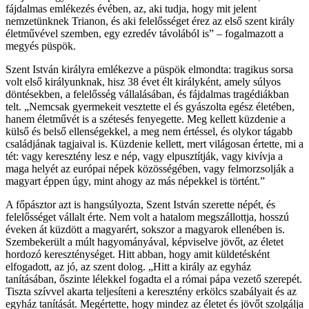
fájdalmas emlékezés évében, az, aki tudja, hogy mit jelent
nemzetünknek Trianon, és aki felelősséget érez az első szent király
életművével szemben, egy ezredév távolából is” – fogalmazott a
megyés püspök.
Szent István királyra emlékezve a püspök elmondta: tragikus sorsa
volt első királyunknak, hisz 38 évet élt királyként, amely súlyos
döntésekben, a felelősség vállalásában, és fájdalmas tragédiákban
telt. „Nemcsak gyermekeit vesztette el és gyászolta egész életében,
hanem életművét is a szétesés fenyegette. Meg kellett küzdenie a
külső és belső ellenségekkel, a meg nem értéssel, és olykor tágabb
családjának tagjaival is. Küzdenie kellett, mert világosan értette, mi a
tét: vagy keresztény lesz e nép, vagy elpusztítják, vagy kivívja a
maga helyét az európai népek közösségében, vagy felmorzsolják a
magyart éppen úgy, mint ahogy az más népekkel is történt.”
A főpásztor azt is hangsúlyozta, Szent István szerette népét, és
felelősséget vállalt érte. Nem volt a hatalom megszállottja, hosszú
éveken át küzdött a magyarért, sokszor a magyarok ellenében is.
Szembekerült a múlt hagyományával, képviselve jövőt, az életet
hordozó kereszténységet. Hitt abban, hogy amit küldetésként
elfogadott, az jó, az szent dolog. „Hitt a király az egyház
tanításában, őszinte lélekkel fogadta el a római pápa vezető szerepét.
Tiszta szívvel akarta teljesíteni a keresztény erkölcs szabályait és az
egyház tanítását. Megértette, hogy mindez az életet és jövőt szolgálja