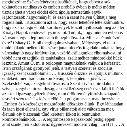
megköszönte Székesfehérvár püspökének, hogy ebben a sok
tekintetben rendhagyó és embert próbáló évben is méltó módon
tiszteleghet a város elődei előtt, ápolja nemzetünk egyik
legfontosabb hagyományát, és ezen a szent helyen újíthatja meg
fogadalmát. „Köszönöm azt is, hogy ezzel lehetővé tette számunkra,
hogy az arra legméltóbb körülmények között nyithassuk meg az idei
Királyi Napok rendezvénysorozatot. Tudjuk, hogy minden évben ez
városunk egyik legfontosabb ünnepi időszaka. Mi is a célunk évről
évre? Csitáry G. Emil megfogalmazásában „Mélységes, el nem
múló hálánk mellett kifejezésre juttatjuk erős fogadalmunkat is, hogy
városalapító nagy királyunkat, vezérlő csillagunkat elhomályosulni
többé nem engedjük, és tanításához, szelleméhez mindörökké hűek
leszünk. Amint Ő, mi is boldogan magunkénak valljuk a keresztet,
Isten országának gyönyörű jelét, a testvéri szeretet és szociális
igazság szent szimbólumát. … Büszkén őrizzük és ápoljuk múltunk
emlékeit, mert tradícióinkon kívánjuk felépíteni a jövőt. …
Székesfehérvár, az egykori főváros, a Szent István-i birodalom
szíve, az egybetartozandóság, a sorsközösség érzésével küldi feléjük
az isteni igazság győzelméhez, mint örök reményforráshoz tapadó
testvéri szeretetét” – idézte elődjét a polgármester, majd hozzátette.
„Embert és közösséget megpróbáló időszakot élünk. Egy láthatatlan
és igen kicsi ellenség, egy vírus pillanatok alatt változtatta meg
életünk oly biztosnak tűnő kereteit, lökött ki bennünket
komfortzónánkból. … A legfontosabb kapaszkodó pedig éppen –
amit szinte már kidobna az úgynevezett modern világ –, a HIT. … A