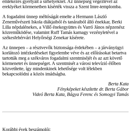
emlékezés gyertyáit a sírhelyeknél. Az ünnepség végeztével az
ereklyéket körmenetben kísérték vissza a Szent Imre-templomba.
A fogadalmi ünnep méltóságát emelte a Hermann László
Zeneművészeti Iskola diákjaiból és tanáraiból álló énekkar, Berki
Lilla népdalénekes, a Villő énekegyüttes és Varró János népzenész
közreműködése, valamint Ruff Tamás karnagy vezényletével a
székesfehérvári Helyőrségi Zenekar kísérete.
Az ünnepen – a résztvevők biztonsága érdekében – a járványügyi
korlátozó intézkedéseket figyelembe véve és az előírásokat betartva
tartották meg a székváros fogadalmi szentmiséjét és az azt követő
körmenetet és ünnepséget. A szentmisét a városi televízió élőben
közvetítette, így mindenkinek lehetősége volt lélekben
bekapcsolódni a közös imádságba.
Berta Kata
Fényképeket készítette dr. Berta Gábor
Videó Berta Kata, Bágya Ferenc és Somogyi Tamás
Korábbi évek beszámolói: