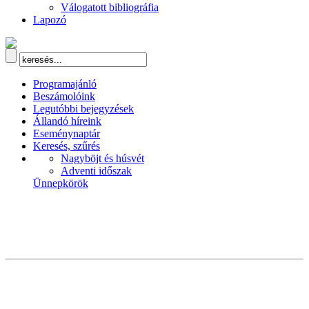
Válogatott bibliográfia
Lapozó
Programajánló
Beszámolóink
Legutóbbi bejegyzések
Állandó híreink
Eseménynaptár
Keresés, szűrés
Nagyböjt és húsvét
Adventi időszak
Ünnepkörök