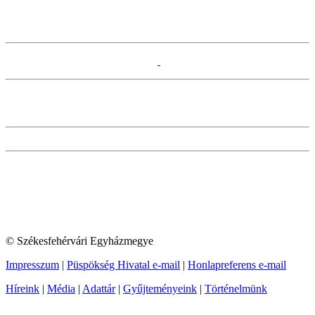
© Székesfehérvári Egyházmegye
Impresszum
|
Püspökség Hivatal e-mail
|
Honlapreferens e-mail
Híreink
|
Média
|
Adattár
|
Gyűjteményeink
|
Történelmünk