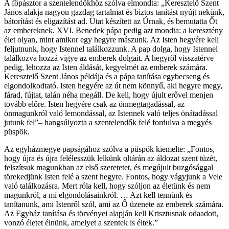
A főpásztor a szentelendőkhöz szólva elmondta: „Keresztelő Szent
János alakja nagyon gazdag tartalmat és biztos tanítást nyújt nekünk,
bátorítást és eligazítást ad. Utat készített az Úrnak, és bemutatta Őt
az embereknek. XVI. Benedek pápa pedig azt mondta: a keresztény
élet olyan, mint amikor egy hegyre mászunk. Az Isten hegyére kell
feljutnunk, hogy Istennel találkozzunk. A pap dolga, hogy Istennel
találkozva hozzá vigye az emberek dolgait. A hegyről visszatérve
pedig, lehozza az Isten áldását, kegyelmét az emberek számára.
Keresztelő Szent János példája és a pápa tanítása egybecseng és
elgondolkodtató. Isten hegyére az út nem könnyű, aki hegyre megy,
fárad, fújtat, talán néha megáll. De kell, hogy újult erővel menjen
tovább előre. Isten hegyére csak az önmegtagadással, az
önmagunkról való lemondással, az Istennek való teljes önátadással
jutunk fel”– hangsúlyozta a szentelendők felé fordulva a megyés
püspök.
Az egyházmegye papságához szólva a püspök kiemelte: „Fontos,
hogy újra és újra felélesszük lelkünk oltárán az áldozat szent tüzét,
felszítsuk magunkban az első szeretetet, és megújult buzgósággal
törekedjünk Isten felé a szent hegyre. Fontos, hogy vágyjunk a Vele
való találkozásra. Mert róla kell, hogy szóljon az életünk és nem
magunkról, a mi elgondolásainkról. … Azt kell tennünk és
tanítanunk, ami Istenről szól, ami az Ő üzenete az emberek számára.
Az Egyház tanítása és törvényei alapján kell Krisztusnak odaadott,
vonzó életet élnünk, amelyet a szentek is éltek.”