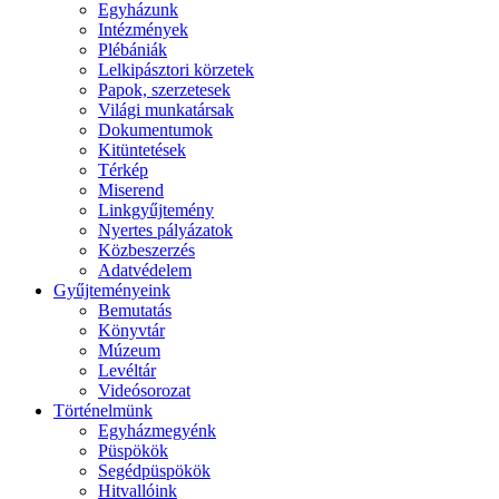
Egyházunk
Intézmények
Plébániák
Lelkipásztori körzetek
Papok, szerzetesek
Világi munkatársak
Dokumentumok
Kitüntetések
Térkép
Miserend
Linkgyűjtemény
Nyertes pályázatok
Közbeszerzés
Adatvédelem
Gyűjteményeink
Bemutatás
Könyvtár
Múzeum
Levéltár
Videósorozat
Történelmünk
Egyházmegyénk
Püspökök
Segédpüspökök
Hitvallóink