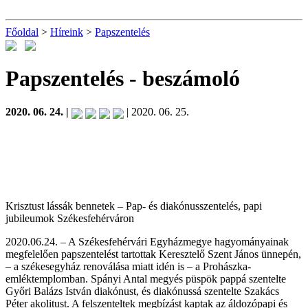
Főoldal
>
Híreink
>
Papszentelés
Papszentelés
- beszámoló
2020. 06. 24. |
| 2020. 06. 25.
Krisztust lássák bennetek – Pap- és diakónusszentelés, papi
jubileumok Székesfehérváron
2020.06.24. – A Székesfehérvári Egyházmegye hagyományainak
megfelelően papszentelést tartottak Keresztelő Szent János ünnepén,
– a székesegyház renoválása miatt idén is – a Prohászka-
emléktemplomban. Spányi Antal megyés püspök pappá szentelte
Győri Balázs István diakónust, és diakónussá szentelte Szakács
Péter akolitust. A felszenteltek megbízást kaptak az áldozópapi és