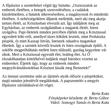
A főpásztor a szentelteket végül így biztatta: „Osztozzatok az
emberek életében, a betegek szenvedésében, a családok
küzdelmeiben, a fiatalok útkereséseiben, a magányosok és mindenki
életében. A nehézségeikben álljatok mellettük, mert aki meg akarja
tartani életét, az Krisztusban elveszíti azt. Így találjátok meg az
Egyházban, az emberek szolgálatában a magatok életét, Istent
szolgálva. Papi életetek minden percében éljétek meg a Krisztussal
egyesített lelki erőt, amellyel tüzes lelkűek lesztek, mint Prohászka
püspök, és mint Kaszap István, Istennek odaadva magatokat
élhettek. Így a szentek követői lesztek és Isten országának építői. A
sokféle megpróbáltatás mellett Isten túláradó, gazdag kegyelme vár
rátok. Mert a Krisztussal egyesült élet, boldog élet. Az Ő
elszakíthatatlan kötelékével tudjátok majd Istenhez vezetni az
embereket. Éljetek úgy, hogy az emberek minden
megnyilvánulásotokban Krisztust lássák meg Bennetek!”
Az ünnepi szentmise után az újmisés atyák először a püspöküket,
majd minden jelenlévőt megáldottak. A papszentelés a megyés
főpásztor záróáldásával ért véget.
Berta Kata
Fényképeket készítette dr. Berta Gábor
Videó: Somogyi Tamás és Berta Kata