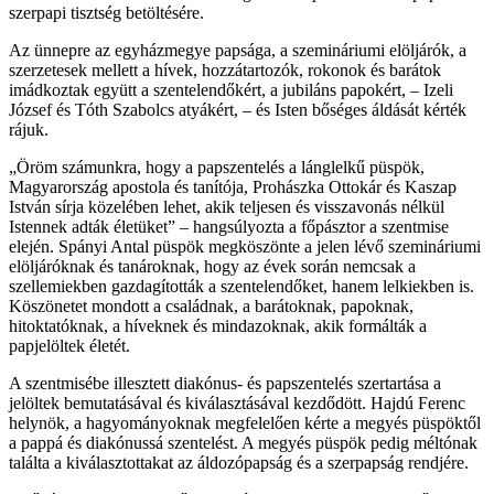
szerpapi tisztség betöltésére.
Az ünnepre az egyházmegye papsága, a szemináriumi elöljárók, a
szerzetesek mellett a hívek, hozzátartozók, rokonok és barátok
imádkoztak együtt a szentelendőkért, a jubiláns papokért, – Izeli
József és Tóth Szabolcs atyákért, – és Isten bőséges áldását kérték
rájuk.
„Öröm számunkra, hogy a papszentelés a lánglelkű püspök,
Magyarország apostola és tanítója, Prohászka Ottokár és Kaszap
István sírja közelében lehet, akik teljesen és visszavonás nélkül
Istennek adták életüket” – hangsúlyozta a főpásztor a szentmise
elején. Spányi Antal püspök megköszönte a jelen lévő szemináriumi
elöljáróknak és tanároknak, hogy az évek során nemcsak a
szellemiekben gazdagították a szentelendőket, hanem lelkiekben is.
Köszönetet mondott a családnak, a barátoknak, papoknak,
hitoktatóknak, a híveknek és mindazoknak, akik formálták a
papjelöltek életét.
A szentmisébe illesztett diakónus- és papszentelés szertartása a
jelöltek bemutatásával és kiválasztásával kezdődött. Hajdú Ferenc
helynök, a hagyományoknak megfelelően kérte a megyés püspöktől
a pappá és diakónussá szentelést. A megyés püspök pedig méltónak
találta a kiválasztottakat az áldozópapság és a szerpapság rendjére.