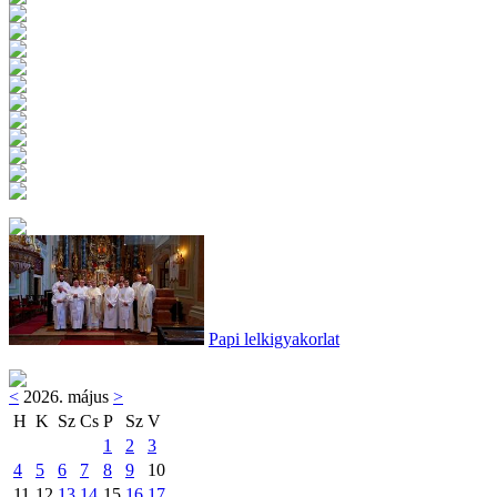
Papi lelkigyakorlat
<
2026. május
>
H
K
Sz
Cs
P
Sz
V
1
2
3
4
5
6
7
8
9
10
11
12
13
14
15
16
17