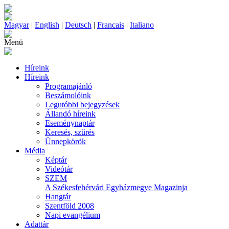
Magyar
|
English
|
Deutsch
|
Francais
|
Italiano
Menü
Híreink
Híreink
Programajánló
Beszámolóink
Legutóbbi bejegyzések
Állandó híreink
Eseménynaptár
Keresés, szűrés
Ünnepkörök
Média
Képtár
Videótár
SZEM
A Székesfehérvári Egyházmegye Magazinja
Hangtár
Szentföld 2008
Napi evangélium
Adattár