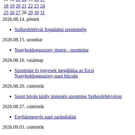
18
19
20
21
22
23
24
25
26
27
28
29
30
31
2026.08.14. péntek
Székesfehérvár fogadalmi szentmiséje
2026.08.15. szombat
Nagyboldogasszony ünnep - szentmise
2026.08.16. vasárnap
Szentmise és jegyesek megáldása az Ercsi
Nagyboldogasszony-napi búcsún
2026.08.20. csütörtök
Szent István király ünnepén szentmise Székesfehérváron
2026.08.27. csütörtök
Egyházmegyés papi zarándoklat
2026.09.03. csütörtök