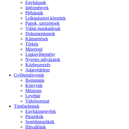
Egyházunk
Intézmények
Plébániák
Lelkipásztori körzetek
Papok, szerzetesek
Világi munkatársak
Dokumentumok
Kitüntetések
Térkép
Miserend
Linkgyűjtemény
Nyertes pályázatok
Közbeszerzés
Adatvédelem
Gyűjteményeink
Bemutatás
Könyvtár
Múzeum
Levéltár
Videósorozat
Történelmünk
Egyházmegyénk
Püspökök
Segédpüspökök
Hitvallóink