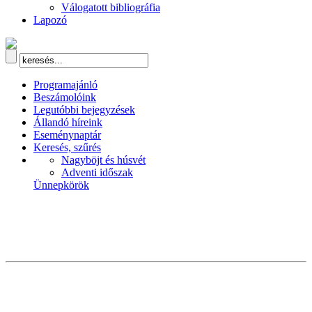
Válogatott bibliográfia
Lapozó
Programajánló
Beszámolóink
Legutóbbi bejegyzések
Állandó híreink
Eseménynaptár
Keresés, szűrés
Nagyböjt és húsvét
Adventi időszak
Ünnepkörök