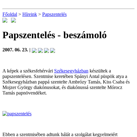
Főoldal
>
Híreink
>
Papszentelés
Papszentelés
- beszámoló
2007. 06. 23. |
A képek a székesfehérvári
Székesegyházban
készültek a
papszentelésen. Szentmise keretében Spányi Antal püspök atya a
Székesegyházban pappá szentelte Ambrózy Tamás, Kiss Csaba és
Mojzer György diakónusokat, és diakónussá szentelte Mórocz
Tamás papnövendéket.
Ebben a szentmisében adtunk hálát a szolgálat kegyelmeiért