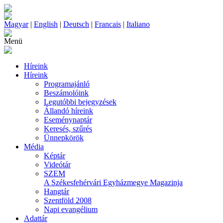
Magyar
|
English
|
Deutsch
|
Francais
|
Italiano
Menü
Híreink
Híreink
Programajánló
Beszámolóink
Legutóbbi bejegyzések
Állandó híreink
Eseménynaptár
Keresés, szűrés
Ünnepkörök
Média
Képtár
Videótár
SZEM
A Székesfehérvári Egyházmegye Magazinja
Hangtár
Szentföld 2008
Napi evangélium
Adattár