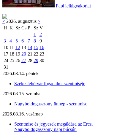
Papi lelkigyakorlat
<
2026. augusztus
>
H
K
Sz
Cs
P
Sz
V
1
2
3
4
5
6
7
8
9
10
11
12
13
14
15
16
17
18
19
20
21
22
23
24
25
26
27
28
29
30
31
2026.08.14. péntek
Székesfehérvár fogadalmi szentmiséje
2026.08.15. szombat
Nagyboldogasszony ünnep - szentmise
2026.08.16. vasárnap
Szentmise és jegyesek megáldása az Ercsi
Nagyboldogasszony-napi búcsún