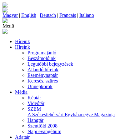
Magyar
|
English
|
Deutsch
|
Francais
|
Italiano
Menü
Híreink
Híreink
Programajánló
Beszámolóink
Legutóbbi bejegyzések
Állandó híreink
Eseménynaptár
Keresés, szűrés
Ünnepkörök
Média
Képtár
Videótár
SZEM
A Székesfehérvári Egyházmegye Magazinja
Hangtár
Szentföld 2008
Napi evangélium
Adattár