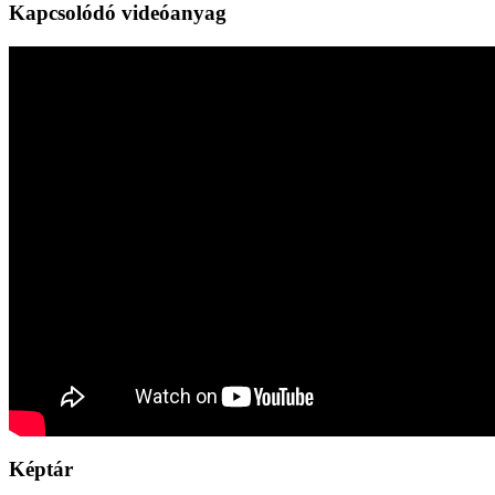
Kapcsolódó videóanyag
Képtár