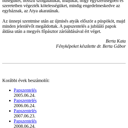
hűségüket, hosszú szolgálatukat, imájukat, hogy egyszerűségben és
szeretetben végezték kötelességüket, mindig engedelmeskedve az
egyháznak, az Atya akaratának.
Az ünnepi szentmise után az újmisés atyák először a püspököt, majd
minden jelenlévőt megáldottak. A papszentelés a jubiláló papok
áldása után a megyés főpásztor záróáldásával ért véget.
Berta Kata
Fényképeket készítette dr. Berta Gábor
Korábbi évek beszámolói:
Papszentelés
2005.06.24.
Papszentelés
2006.06.24.
Papszentelés
2007.06.23.
Papszentelés
2008.06.24.