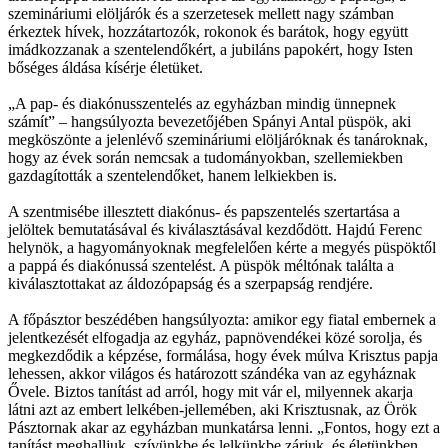
szemináriumi elöljárók és a szerzetesek mellett nagy számban
érkeztek hívek, hozzátartozók, rokonok és barátok, hogy együtt
imádkozzanak a szentelendőkért, a jubiláns papokért, hogy Isten
bőséges áldása kísérje életüket.
„A pap- és diakónusszentelés az egyházban mindig ünnepnek
számít” – hangsúlyozta bevezetőjében Spányi Antal püspök, aki
megköszönte a jelenlévő szemináriumi elöljáróknak és tanároknak,
hogy az évek során nemcsak a tudományokban, szellemiekben
gazdagították a szentelendőket, hanem lelkiekben is.
A szentmisébe illesztett diakónus- és papszentelés szertartása a
jelöltek bemutatásával és kiválasztásával kezdődött. Hajdú Ferenc
helynök, a hagyományoknak megfelelően kérte a megyés püspöktől
a pappá és diakónussá szentelést. A püspök méltónak találta a
kiválasztottakat az áldozópapság és a szerpapság rendjére.
A főpásztor beszédében hangsúlyozta: amikor egy fiatal embernek a
jelentkezését elfogadja az egyház, papnövendékei közé sorolja, és
megkezdődik a képzése, formálása, hogy évek múlva Krisztus papja
lehessen, akkor világos és határozott szándéka van az egyháznak
Ővele. Biztos tanítást ad arról, hogy mit vár el, milyennek akarja
látni azt az embert lelkében-jellemében, aki Krisztusnak, az Örök
Pásztornak akar az egyházban munkatársa lenni. „Fontos, hogy ezt a
tanítást meghalljuk, szívünkbe és lelkünkbe zárjuk, és életünkben