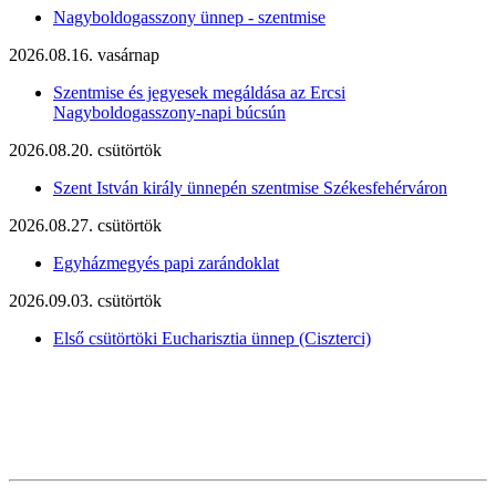
Nagyboldogasszony ünnep - szentmise
2026.08.16. vasárnap
Szentmise és jegyesek megáldása az Ercsi
Nagyboldogasszony-napi búcsún
2026.08.20. csütörtök
Szent István király ünnepén szentmise Székesfehérváron
2026.08.27. csütörtök
Egyházmegyés papi zarándoklat
2026.09.03. csütörtök
Első csütörtöki Eucharisztia ünnep (Ciszterci)