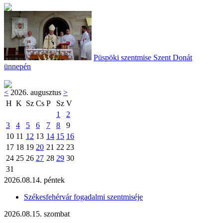
Püspöki szentmise Szent Donát
ünnepén
<
2026. augusztus
>
H
K
Sz
Cs
P
Sz
V
1
2
3
4
5
6
7
8
9
10
11
12
13
14
15
16
17
18
19
20
21
22
23
24
25
26
27
28
29
30
31
2026.08.14. péntek
Székesfehérvár fogadalmi szentmiséje
2026.08.15. szombat