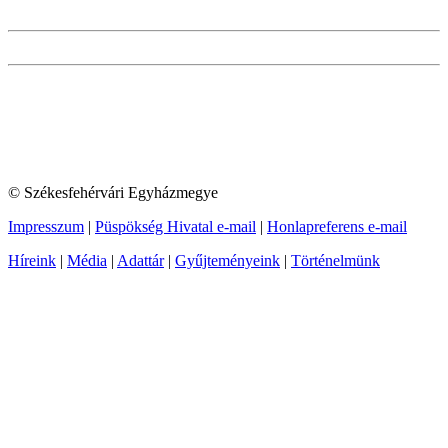
© Székesfehérvári Egyházmegye
Impresszum
|
Püspökség Hivatal e-mail
|
Honlapreferens e-mail
Híreink
|
Média
|
Adattár
|
Gyűjteményeink
|
Történelmünk