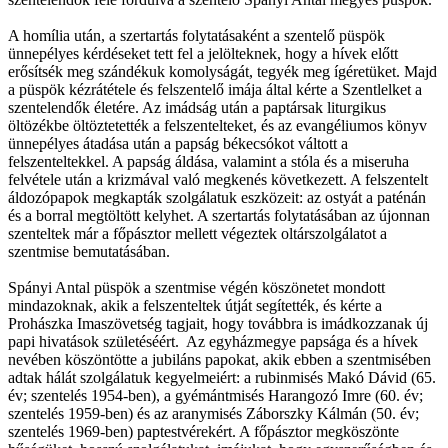
A homília után, a szertartás folytatásaként a szentelő püspök
ünnepélyes kérdéseket tett fel a jelölteknek, hogy a hívek előtt
erősítsék meg szándékuk komolyságát, tegyék meg ígéretüket. Majd
a püspök kézrátétele és felszentelő imája által kérte a Szentlelket a
szentelendők életére. Az imádság után a paptársak liturgikus
öltözékbe öltöztetették a felszentelteket, és az evangéliumos könyv
ünnepélyes átadása után a papság békecsókot váltott a
felszenteltekkel. A papság áldása, valamint a stóla és a miseruha
felvétele után a krizmával való megkenés következett. A felszentelt
áldozópapok megkapták szolgálatuk eszközeit: az ostyát a paténán
és a borral megtöltött kelyhet. A szertartás folytatásában az újonnan
szenteltek már a főpásztor mellett végeztek oltárszolgálatot a
szentmise bemutatásában.
Spányi Antal püspök a szentmise végén köszönetet mondott
mindazoknak, akik a felszenteltek útját segítették, és kérte a
Prohászka Imaszövetség tagjait, hogy továbbra is imádkozzanak új
papi hivatások születéséért. Az egyházmegye papsága és a hívek
nevében köszöntötte a jubiláns papokat, akik ebben a szentmisében
adtak hálát szolgálatuk kegyelmeiért: a rubinmisés Makó Dávid (65.
év; szentelés 1954-ben), a gyémántmisés Harangozó Imre (60. év;
szentelés 1959-ben) és az aranymisés Záborszky Kálmán (50. év;
szentelés 1969-ben) paptestvérekért. A főpásztor megköszönte