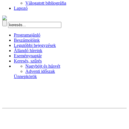
Válogatott bibliográfia
Lapozó
Programajánló
Beszámolóink
Legutóbbi bejegyzések
Állandó híreink
Eseménynaptár
Keresés, szűrés
Nagyböjt és húsvét
Adventi időszak
Ünnepkörök