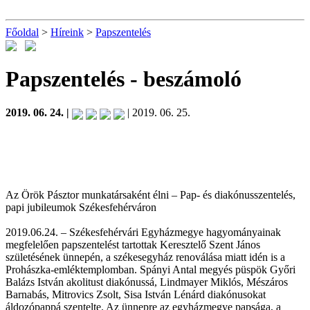
Főoldal
>
Híreink
>
Papszentelés
Papszentelés
- beszámoló
2019. 06. 24. |
| 2019. 06. 25.
Az Örök Pásztor munkatársaként élni – Pap- és diakónusszentelés,
papi jubileumok Székesfehérváron
2019.06.24. – Székesfehérvári Egyházmegye hagyományainak
megfelelően papszentelést tartottak Keresztelő Szent János
születésének ünnepén, a székesegyház renoválása miatt idén is a
Prohászka-emléktemplomban. Spányi Antal megyés püspök Győri
Balázs István akolitust diakónussá, Lindmayer Miklós, Mészáros
Barnabás, Mitrovics Zsolt, Sisa István Lénárd diakónusokat
áldozópappá szentelte. Az ünnepre az egyházmegye papsága, a