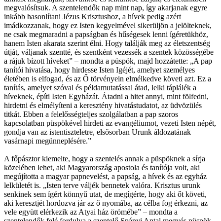
megvalósítsuk. A szentelendők nap mint nap, így akarjanak egyre
inkább hasonlítani Jézus Krisztushoz, a hívek pedig azért
imádkozzanak, hogy ez Isten kegyelmével sikerüljön a jelölteknek,
ne csak megmaradni a papságban és hűségesek lenni ígéretükhöz,
hanem Isten akarata szerint élni. Hogy találják meg az életszentség
útját, váljanak szentté, és szentként vezessék a szentek közösségébe
a rájuk bízott híveket” – mondta a püspök, majd hozzátette: „A pap
tanítói hivatása, hogy hirdesse Isten Igéjét, amelyet személyes
életében is elfogad, és az Ő törvényein elmélkedve követi azt. Ez a
tanítás, amelyet szóval és példamutatással átad, lelki táplálék a
híveknek, építi Isten Egyházát. Átadni a hitet annyi, mint fölfedni,
hirdetni és elmélyíteni a keresztény hivatástudatot, az üdvözülés
titkát. Ebben a felelősségteljes szolgálatban a pap szoros
kapcsolatban püspökével hirdeti az evangéliumot, vezeti Isten népét,
gondja van az istentiszteletre, elsősorban Urunk áldozatának
vasárnapi megünneplésére.”
A főpásztor kiemelte, hogy a szentelés annak a püspöknek a sírja
közelében lehet, aki Magyarország apostola és tanítója volt, aki
megújította a magyar papnevelést, a papság, a hívek és az egyház
lelkületét is. „Isten terve váljék bennetek valóra. Krisztus urunk
senkinek sem ígért könnyű utat, de megígérte, hogy aki őt követi,
aki keresztjét hordozva jár az ő nyomába, az célba fog érkezni, az
vele együtt elérkezik az Atyai ház örömébe” – mondta a
szentelendők felé fordulva a szentelő Spányi Antal megyés püspök.