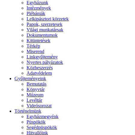
Egyházunk
Intézmények
Plébániák
Lelkipásztori körzetek
Papok, szerzetesek
Világi munkatársak
Dokumentumok
Kitüntetések
Térkép
Miserend
Linkgyűjtemény
Nyertes pályázatok
Közbeszerzés
Adatvédelem
Gyűjteményeink
Bemutatás
Könyvtár
Múzeum
Levéltár
Videósorozat
Történelmünk
Egyházmegyénk
Püspökök
Segédpüspökök
Hitvallóink