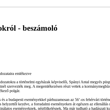
okról
- beszámoló
dozataira emlékezve
dozatokra a történelmi egyházak képviselői, Spányi Antal megyés pü
ztnél szervezték meg. A megemlékezésen részt vettek a kormánymegbízott
ékező polgár.
és a budapesti eseményekkel párhuzamosan az 56’-os fehérvári történése
ús helyzettől kezdve, a forradalmi eseményeken át egészen az ellenállás
 sajnálatos eseményeknek, népfölkelésnek. Ma már tudható a hadászati