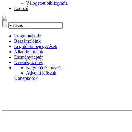
Válogatott bibliográfia
Lapozó
Programajánló
Beszámolóink
Legutóbbi bejegyzések
Állandó híreink
Eseménynaptár
Keresés, szűrés
Nagyböjt és húsvét
Adventi időszak
Ünnepkörök