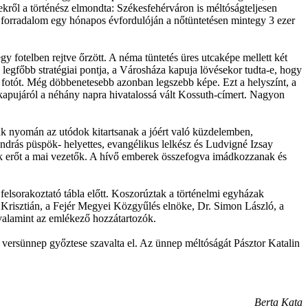
kről a történész elmondta: Székesfehérváron is méltóságteljesen
A forradalom egy hónapos évfordulóján a nőtüntetésen mintegy 3 ezer
fotelben rejtve őrzött. A néma tüntetés üres utcaképe mellett két
 legfőbb stratégiai pontja, a Városháza kapuja lövésekor tudta-e, hogy
ett fotót. Még döbbenetesebb azonban legszebb képe. Ezt a helyszínt, a
 kapujáról a néhány napra hivatalossá vált Kossuth-címert. Nagyon
uk nyomán az utódok kitartsanak a jóért való küzdelemben,
ndrás püspök- helyettes, evangélikus lelkész és Ludvigné Izsay
nek erőt a mai vezetők. A hívő emberek összefogva imádkozzanak és
elsorakoztató tábla előtt. Koszorúztak a történelmi egyházak
 Krisztián, a Fejér Megyei Közgyűlés elnöke, Dr. Simon László, a
 valamint az emlékező hozzátartozók.
i versünnep győztese szavalta el. Az ünnep méltóságát Pásztor Katalin
Berta Kata