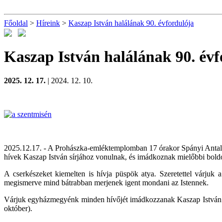
Főoldal
>
Híreink
>
Kaszap István halálának 90. évfordulója
Kaszap István halálának 90. évf
2025. 12. 17.
| 2024. 12. 10.
2025.12.17. - A Prohászka-emléktemplomban
17 órakor
Spányi Antal
hívek Kaszap István sírjához vonulnak, és imádkoznak mielőbbi boldo
A cserkészeket kiemelten is hívja püspök atya. Szeretettel várju
megismerve mind bátrabban merjenek igent mondani az Istennek.
Várjuk egyházmegyénk minden hívőjét imádkozzanak Kaszap István és 
október).