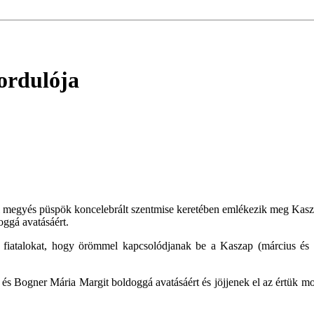
ordulója
 megyés püspök koncelebrált szentmise keretében emlékezik meg Kaszap
ggá avatásáért.
k a fiatalokat, hogy örömmel kapcsolódjanak be a Kaszap (március é
Bogner Mária Margit boldoggá avatásáért és jöjjenek el az értük mond