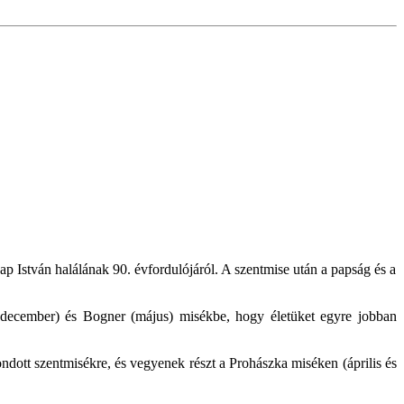
 István halálának 90. évfordulójáról. A szentmise után a papság és a
s december) és Bogner (május) misékbe, hogy életüket egyre jobban
ott szentmisékre, és vegyenek részt a Prohászka miséken (április és