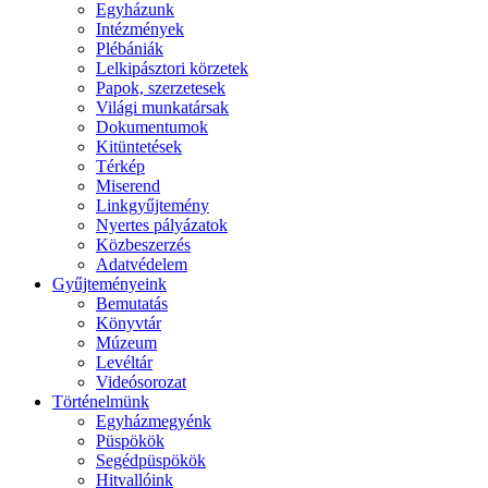
Egyházunk
Intézmények
Plébániák
Lelkipásztori körzetek
Papok, szerzetesek
Világi munkatársak
Dokumentumok
Kitüntetések
Térkép
Miserend
Linkgyűjtemény
Nyertes pályázatok
Közbeszerzés
Adatvédelem
Gyűjteményeink
Bemutatás
Könyvtár
Múzeum
Levéltár
Videósorozat
Történelmünk
Egyházmegyénk
Püspökök
Segédpüspökök
Hitvallóink