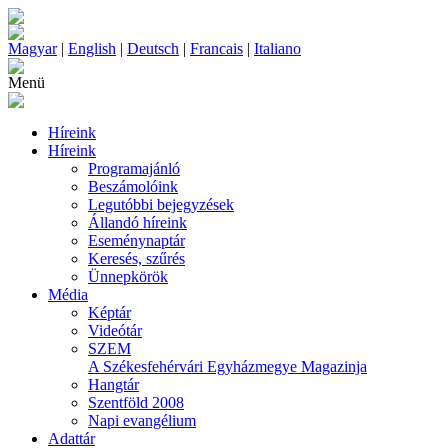
Magyar
|
English
|
Deutsch
|
Francais
|
Italiano
Menü
Híreink
Híreink
Programajánló
Beszámolóink
Legutóbbi bejegyzések
Állandó híreink
Eseménynaptár
Keresés, szűrés
Ünnepkörök
Média
Képtár
Videótár
SZEM
A Székesfehérvári Egyházmegye Magazinja
Hangtár
Szentföld 2008
Napi evangélium
Adattár