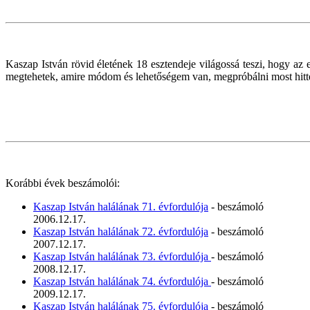
Kaszap István rövid életének 18 esztendeje világossá teszi, hogy az
megtehetek, amire módom és lehetőségem van, megpróbálni most hittel él
Korábbi évek beszámolói:
Kaszap István halálának 71. évfordulója
- beszámoló
2006.12.17.
Kaszap István halálának 72. évfordulója
- beszámoló
2007.12.17.
Kaszap István halálának 73. évfordulója
- beszámoló
2008.12.17.
Kaszap István halálának 74. évfordulója
- beszámoló
2009.12.17.
Kaszap István halálának 75. évfordulója
- beszámoló