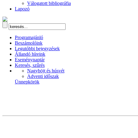
Válogatott bibliográfia
Lapozó
Programajánló
Beszámolóink
Legutóbbi bejegyzések
Állandó híreink
Eseménynaptár
Keresés, szűrés
Nagyböjt és húsvét
Adventi időszak
Ünnepkörök