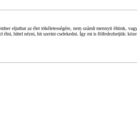
 ember eljuthat az élet tökéletességére, nem számít mennyit éltünk, v
ni, hittel nézni, hit szerint cselekedni. Így mi is fölfedezhetjük: közel