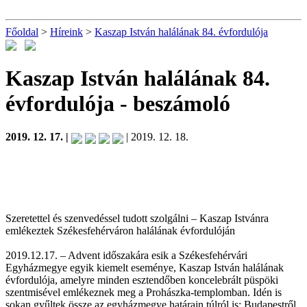
Főoldal
>
Híreink
>
Kaszap István halálának 84. évfordulója
Kaszap István halálának 84.
évfordulója
- beszámoló
2019. 12. 17. |
| 2019. 12. 18.
Szeretettel és szenvedéssel tudott szolgálni – Kaszap Istvánra
emlékeztek Székesfehérváron halálának évfordulóján
2019.12.17. – Advent időszakára esik a Székesfehérvári
Egyházmegye egyik kiemelt eseménye, Kaszap István halálának
évfordulója, amelyre minden esztendőben koncelebrált püspöki
szentmisével emlékeznek meg a Prohászka-templomban. Idén is
sokan gyűltek össze az egyházmegye határain túlról is: Budapestről,