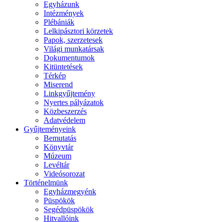
Egyházunk
Intézmények
Plébániák
Lelkipásztori körzetek
Papok, szerzetesek
Világi munkatársak
Dokumentumok
Kitüntetések
Térkép
Miserend
Linkgyűjtemény
Nyertes pályázatok
Közbeszerzés
Adatvédelem
Gyűjteményeink
Bemutatás
Könyvtár
Múzeum
Levéltár
Videósorozat
Történelmünk
Egyházmegyénk
Püspökök
Segédpüspökök
Hitvallóink