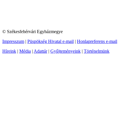
© Székesfehérvári Egyházmegye
Impresszum
|
Püspökség Hivatal e-mail
|
Honlapreferens e-mail
Híreink
|
Média
|
Adattár
|
Gyűjteményeink
|
Történelmünk