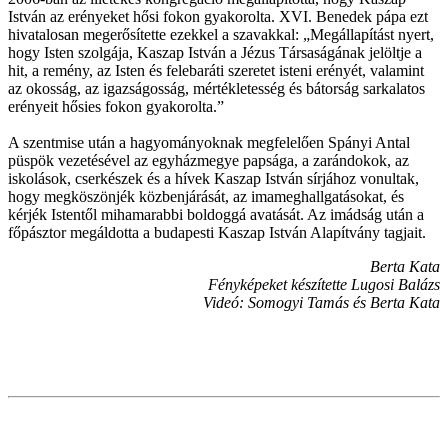
István az erényeket hősi fokon gyakorolta. XVI. Benedek pápa ezt
hivatalosan megerősítette ezekkel a szavakkal: „Megállapítást nyert,
hogy Isten szolgája, Kaszap István a Jézus Társaságának jelöltje a
hit, a remény, az Isten és felebaráti szeretet isteni erényét, valamint
az okosság, az igazságosság, mértékletesség és bátorság sarkalatos
erényeit hősies fokon gyakorolta.”
A szentmise után a hagyományoknak megfelelően Spányi Antal
püspök vezetésével az egyházmegye papsága, a zarándokok, az
iskolások, cserkészek és a hívek Kaszap István sírjához vonultak,
hogy megköszönjék közbenjárását, az imameghallgatásokat, és
kérjék Istentől mihamarabbi boldoggá avatását. Az imádság után a
főpásztor megáldotta a budapesti Kaszap István Alapítvány tagjait.
Berta Kata
Fényképeket készítette Lugosi Balázs
Videó: Somogyi Tamás és Berta Kata