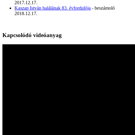
2017.12.17.
Kaszap István halálának 83. évfordulója
- beszámoló
2018.12.17.
Kapcsolódó videóanyag