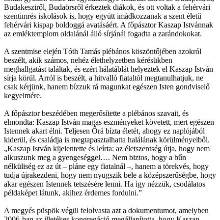
Budakesziről, Budaörsről érkeztek diákok, és ott voltak a fehérvári
szentimrés iskolások is, hogy együtt imádkozzanak a szent életű
fehérvári kispap boldoggá avatásáért. A főpásztor Kaszap Istvánnak
az emléktemplom oldalánál álló sírjánál fogadta a zarándokokat.
A szentmise elején Tóth Tamás plébános köszöntőjében azokról
beszélt, akik számos, nehéz élethelyzetben kérésükben
meghallgatást találtak, és ezért hálatáblát helyeztek el Kaszap István
sírja körül. Arról is beszélt, a hitvalló fiataltól megtanulhatjuk, ne
csak kérjünk, hanem bízzuk rá magunkat egészen Isten gondviselő
kegyelmére.
A főpásztor beszédében megerősítette a plébános szavait, és
elmondta: Kaszap István magas eszményeket követett, mert egészen
Istennek akart élni. Teljesen Őrá bízta életét, ahogy ez naplójából
kiderül, és családja is megtapasztalhatta halálának körülményeiből.
„Kaszap István kijelentette és leírta: az életszentség útja, hogy nem
alkuszunk meg a gyengeséggel…. Nem biztos, hogy a bűn
nélküliség ez az út – pláne egy fiatalnál –, hanem a törekvés, hogy
tudja újrakezdeni, hogy nem nyugszik bele a középszerűségbe, hogy
akar egészen Istennek tetszésére lenni. Ha így nézzük, csodálatos
példaképet látunk, akihez érdemes fordulni.”
A megyés püspök végül felolvasta azt a dokumentumot, amelyben
2006-ban az illetékes kongregáció megállapította, hogy Kaszap