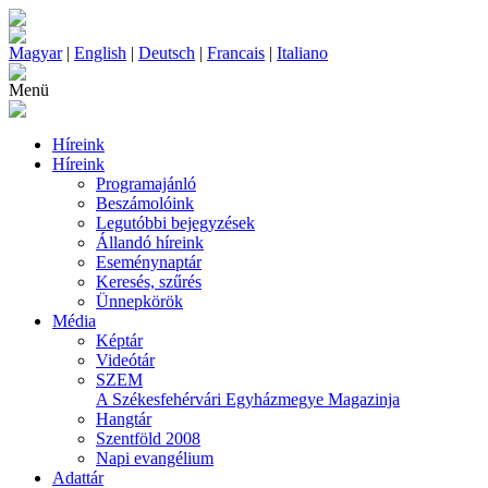
Magyar
|
English
|
Deutsch
|
Francais
|
Italiano
Menü
Híreink
Híreink
Programajánló
Beszámolóink
Legutóbbi bejegyzések
Állandó híreink
Eseménynaptár
Keresés, szűrés
Ünnepkörök
Média
Képtár
Videótár
SZEM
A Székesfehérvári Egyházmegye Magazinja
Hangtár
Szentföld 2008
Napi evangélium
Adattár