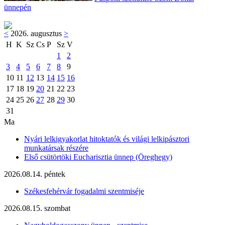
ünnepén
<
2026. augusztus
>
H
K
Sz
Cs
P
Sz
V
1
2
3
4
5
6
7
8
9
10
11
12
13
14
15
16
17
18
19
20
21
22
23
24
25
26
27
28
29
30
31
Ma
Nyári lelkigyakorlat hitoktatók és világi lelkipásztori
munkatársak részére
Első csütörtöki Eucharisztia ünnep (Öreghegy)
2026.08.14. péntek
Székesfehérvár fogadalmi szentmiséje
2026.08.15. szombat