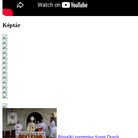
Képtár
Püspöki szentmise Szent Donát