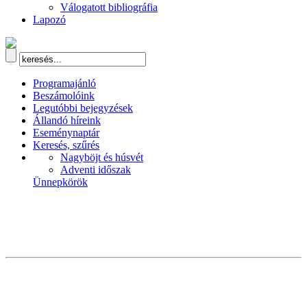
Válogatott bibliográfia
Lapozó
Programajánló
Beszámolóink
Legutóbbi bejegyzések
Állandó híreink
Eseménynaptár
Keresés, szűrés
Nagyböjt és húsvét
Adventi időszak
Ünnepkörök