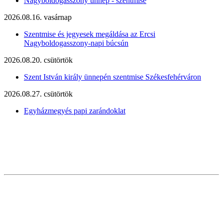
Nagyboldogasszony ünnep - szentmise
2026.08.16. vasárnap
Szentmise és jegyesek megáldása az Ercsi
Nagyboldogasszony-napi búcsún
2026.08.20. csütörtök
Szent István király ünnepén szentmise Székesfehérváron
2026.08.27. csütörtök
Egyházmegyés papi zarándoklat