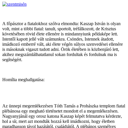
A főpásztor a fiatalokhoz szólva elmondta: Kaszap István is olyan
volt, mint a többi fiatal: tanult, sportolt, tréfálkozott, de Krisztus
követésében rövid élete ellenére is mindannyiunk példaképe lett.
Istentől kapott jellé vált számunkra. Csöndes, Istennek átadott,
imádkozó emberré vált, aki élete végén súlyos szenvedései ellenére
is másoknak vigaszt tudott adni. Örök életében is közbenjáró lett,
akihez megszámlálhatatlanul sokan fordultak és fordulnak ma is
segítségért.
Homília meghallgatása:
Az ünnepi megemlékezésen Tóth Tamás a Prohászka templom fiatal
plébánosa egy megható történetet mondott el a megemlékezésen.
Nagyanyjánál egy orosz katona Kaszap képét felmutatva kérdezte,
hol a sír, mert azt mondták hozzá kell imádkozni, hogy életben
maradhasson távol hazájától, családjától. A plébános személyes