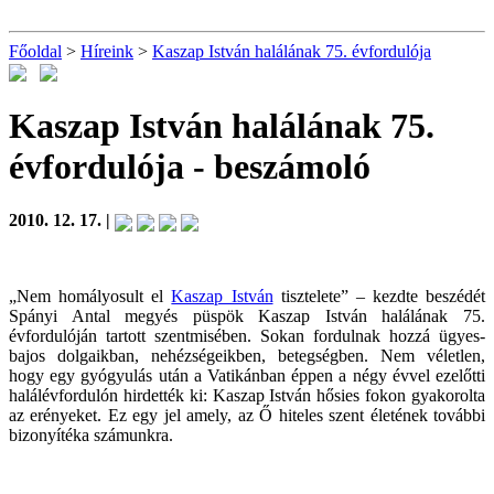
Főoldal
>
Híreink
>
Kaszap István halálának 75. évfordulója
Kaszap István halálának 75.
évfordulója
- beszámoló
2010. 12. 17. |
„Nem homályosult el
Kaszap István
tisztelete” – kezdte beszédét
Spányi Antal megyés püspök Kaszap István halálának 75.
évfordulóján tartott szentmisében. Sokan fordulnak hozzá ügyes-
bajos dolgaikban, nehézségeikben, betegségben. Nem véletlen,
hogy egy gyógyulás után a Vatikánban éppen a négy évvel ezelőtti
halálévfordulón hirdették ki: Kaszap István hősies fokon gyakorolta
az erényeket. Ez egy jel amely, az Ő hiteles szent életének további
bizonyítéka számunkra.