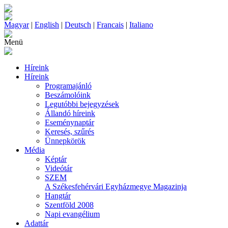
Magyar
|
English
|
Deutsch
|
Francais
|
Italiano
Menü
Híreink
Híreink
Programajánló
Beszámolóink
Legutóbbi bejegyzések
Állandó híreink
Eseménynaptár
Keresés, szűrés
Ünnepkörök
Média
Képtár
Videótár
SZEM
A Székesfehérvári Egyházmegye Magazinja
Hangtár
Szentföld 2008
Napi evangélium
Adattár