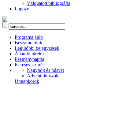
Válogatott bibliográfia
Lapozó
Programajánló
Beszámolóink
Legutóbbi bejegyzések
Állandó híreink
Eseménynaptár
Keresés, szűrés
Nagyböjt és húsvét
Adventi időszak
Ünnepkörök