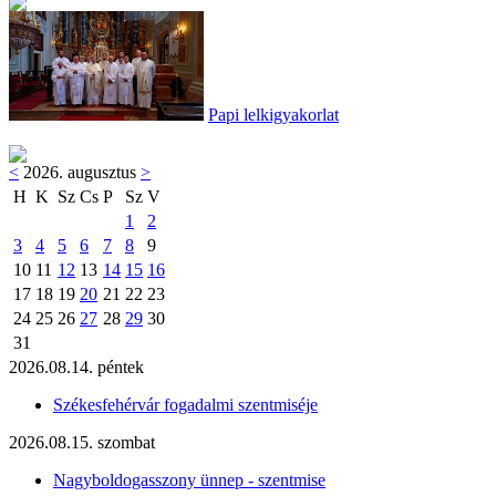
Papi lelkigyakorlat
<
2026. augusztus
>
H
K
Sz
Cs
P
Sz
V
1
2
3
4
5
6
7
8
9
10
11
12
13
14
15
16
17
18
19
20
21
22
23
24
25
26
27
28
29
30
31
2026.08.14. péntek
Székesfehérvár fogadalmi szentmiséje
2026.08.15. szombat
Nagyboldogasszony ünnep - szentmise