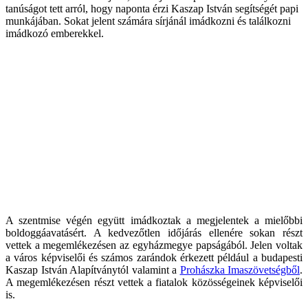
tanúságot tett arról, hogy naponta érzi Kaszap István segítségét papi
munkájában. Sokat jelent számára sírjánál imádkozni és találkozni
imádkozó emberekkel.
A szentmise végén együtt imádkoztak a megjelentek a mielőbbi
boldoggáavatásért. A kedvezőtlen időjárás ellenére sokan részt
vettek a megemlékezésen az egyházmegye papságából. Jelen voltak
a város képviselői és számos zarándok érkezett például a budapesti
Kaszap István Alapítványtól valamint a
Prohászka Imaszövetségből
.
A megemlékezésen részt vettek a fiatalok közösségeinek képviselői
is.