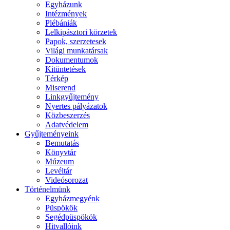
Egyházunk
Intézmények
Plébániák
Lelkipásztori körzetek
Papok, szerzetesek
Világi munkatársak
Dokumentumok
Kitüntetések
Térkép
Miserend
Linkgyűjtemény
Nyertes pályázatok
Közbeszerzés
Adatvédelem
Gyűjteményeink
Bemutatás
Könyvtár
Múzeum
Levéltár
Videósorozat
Történelmünk
Egyházmegyénk
Püspökök
Segédpüspökök
Hitvallóink