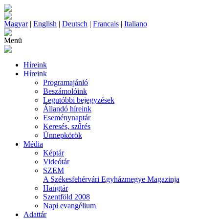
Magyar
|
English
|
Deutsch
|
Francais
|
Italiano
Menü
Híreink
Híreink
Programajánló
Beszámolóink
Legutóbbi bejegyzések
Állandó híreink
Eseménynaptár
Keresés, szűrés
Ünnepkörök
Média
Képtár
Videótár
SZEM
A Székesfehérvári Egyházmegye Magazinja
Hangtár
Szentföld 2008
Napi evangélium
Adattár