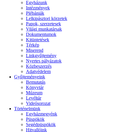
Egyházunk
Intézmények
Plébániák
Lelkipásztori körzetek
Papok, szerzetesek
Világi munkatársak
Dokumentumok
Kitüntetések
Térkép
Miserend
Linkgyűjtemény
Nyertes pályázatok
Közbeszerzés
Adatvédelem
Gyűjteményeink
Bemutatás
Könyvtár
Múzeum
Levéltár
Videósorozat
Történelmünk
Egyházmegyénk
Püspökök
Segédpüspökök
Hitvallóink