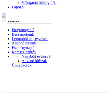
Válogatott bibliográfia
Lapozó
Programajánló
Beszámolóink
Legutóbbi bejegyzések
Állandó híreink
Eseménynaptár
Keresés, szűrés
Nagyböjt és húsvét
Adventi időszak
Ünnepkörök