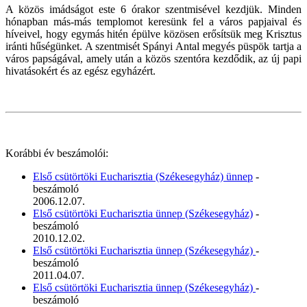
A közös imádságot este 6 órakor szentmisével kezdjük. Minden
hónapban más-más templomot keresünk fel a város papjaival és
híveivel, hogy egymás hitén épülve közösen erősítsük meg Krisztus
iránti hűségünket. A szentmisét Spányi Antal megyés püspök tartja a
város papságával, amely után a közös szentóra kezdődik, az új papi
hivatásokért és az egész egyházért.
Korábbi év beszámolói:
Első csütörtöki Eucharisztia (Székesegyház) ünnep
-
beszámoló
2006.12.07.
Első csütörtöki Eucharisztia ünnep (Székesegyház)
-
beszámoló
2010.12.02.
Első csütörtöki Eucharisztia ünnep (Székesegyház)
-
beszámoló
2011.04.07.
Első csütörtöki Eucharisztia ünnep (Székesegyház)
-
beszámoló