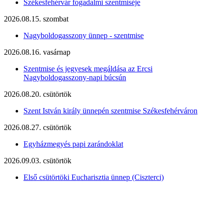
Székesfehérvár fogadalmi szentmiséje
2026.08.15. szombat
Nagyboldogasszony ünnep - szentmise
2026.08.16. vasárnap
Szentmise és jegyesek megáldása az Ercsi
Nagyboldogasszony-napi búcsún
2026.08.20. csütörtök
Szent István király ünnepén szentmise Székesfehérváron
2026.08.27. csütörtök
Egyházmegyés papi zarándoklat
2026.09.03. csütörtök
Első csütörtöki Eucharisztia ünnep (Ciszterci)