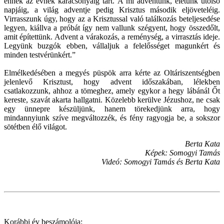
ennek az évnek karácsonyáig tart. A mi adventünk, életünk utolsó
napjáig, a világ adventje pedig Krisztus második eljöveteléig.
Virrasszunk úgy, hogy az a Krisztussal való találkozás beteljesedése
legyen, kiállva a próbát így nem vallunk szégyent, hogy összedőlt,
amit építettünk. Advent a várakozás, a reménység, a virrasztás ideje.
Legyünk buzgók ebben, vállaljuk a felelősséget magunkért és
minden testvérünkért.”
Elmélkedésében a megyés püspök arra kérte az Oltáriszentségben
jelenlevő Krisztust, hogy advent időszakában, lélekben
csatlakozzunk, ahhoz a tömeghez, amely egykor a hegy lábánál Őt
kereste, szavát akarta hallgatni. Közelebb kerülve Jézushoz, ne csak
egy ünnepre készüljünk, hanem törekedjünk arra, hogy
mindannyiunk szíve megváltozzék, és fény ragyogja be, a sokszor
sötétben élő világot.
Berta Kata
Képek: Somogyi Tamás
Videó: Somogyi Tamás és Berta Kata
Korábbi év beszámolója: