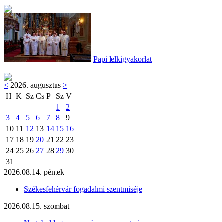
Papi lelkigyakorlat
<
2026. augusztus
>
H
K
Sz
Cs
P
Sz
V
1
2
3
4
5
6
7
8
9
10
11
12
13
14
15
16
17
18
19
20
21
22
23
24
25
26
27
28
29
30
31
2026.08.14. péntek
Székesfehérvár fogadalmi szentmiséje
2026.08.15. szombat