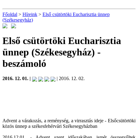
Főoldal
>
Híreink
>
Első csütörtöki Eucharisztia ünnep
(Székesegyház)
Első csütörtöki Eucharisztia
ünnep (Székesegyház)
-
beszámoló
2016. 12. 01. |
| 2016. 12. 02.
Advent a várakozás, a reménység, a virrasztás ideje - Elsőcsütörtöki
közös ünnep a székesfehérvári Székesegyházban
2016.12.01. - Advent szent időszakában ismét összegyűltek