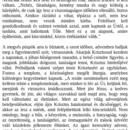
váltani. „Nehéz, fáradságos, kemény munka és nagy költség a
házépítés, de csak így lesz a viszontagságos időkben ellenálló, biztos
otthonunk. Amikor rázúdul a vihar, tépázza a szél, nem lesz
romhalmaz, nem veszik minden kárba. Felelősen kell
gondolkodnunk és számot vetnünk azzal, amit kaptunk az Úrtól, a
tanítást, amit hallottunk Tőle. Mert ez a mi alapunk, amire
építhetünk, ami kincsünkké, közös értékünkké válik.”
A megyés püspök arra is bíztatott, a szent időben, adventben halljuk
meg a figyelmeztető szót, virrasszatok. Akarjuk Krisztussal kezdeni
a napunkat, a jóban hűségesnek maradni, a belső csöndre figyelni, a
magunk jobbításán dolgozni, tanúságot tenni, Krisztus hirdetőjévé
válni. Próbáljunk valami szépet tenni Krisztusért az egyházban.
Fontos a templom, a közösségben megélt liturgia, amelyben
különleges kegyelmeket kapunk. „A roráte szentmiséken ezért meg
kellene telnie a templomoknak, mert minket is hív az Úr, keljünk fel,
menjünk és virrasztva imádkozzunk. Mert jön Jézus, a kedves
gyermek, de jön, aki világos szavakkal tanít majd arra, hogy meg
kell változtatni az életünket. Mert az egész világ adventjének
beteljesülésekor, eljön újra Krisztus hatalommal és dicsőséggel, és
akkor az lesz a miénk, amit felépíttettünk lelki kincseinkből. Nem
mindegy, hogy a bűn, a kényelem, a mulasztás, a hanyagság, vagy
az önzetlenség, a tanúságtétel, az önmagunkért és mások üdvéért
való küzdelem jellemezte éltünket. Az igazi keresztény advent,