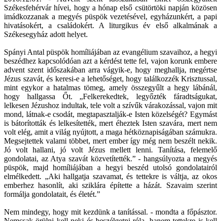
Székesfehérvár hívei, hogy a hónap első csütörtöki napján közösen
imádkozzanak a megyés püspök vezetésével, egyházunkért, a papi
hivatásokért, a családokért. A liturgikus év első alkalmának a
Székesegyház adott helyet.
Spányi Antal püspök homíliájában az evangélium szavaihoz, a hegyi
beszédhez kapcsolódóan azt a kérdést tette fel, vajon korunk embere
advent szent időszakában arra vágyik-e, hogy meghallja, megértse
Jézus szavát, és keresi-e a lehetőséget, hogy találkozzék Krisztussal,
mint egykor a hatalmas tömeg, amely összegyűlt a hegy lábánál,
hogy hallgassa Őt. „Felkerekedtek, legyőzték fáradtságukat,
lelkesen Jézushoz indultak, tele volt a szívűk várakozással, vajon mit
mond, látnak-e csodát, megtapasztalják-e Isten közelségét? Egymást
is bátorították és lelkesítették, mert éheztek Isten szavára, mert nem
volt elég, amit a világ nyújtott, a maga hétköznapiságában számukra.
Megsejtettek valami többet, mert ember így még nem beszélt nekik.
Jó volt hallani, jó volt Jézus mellett lenni. Tanítása, felemelő
gondolatai, az Atya szavát közvetítették.” - hangsúlyozta a megyés
püspök, majd homíliájában a hegyi beszéd utolsó gondolatairól
elmélkedett. „Aki hallgatja szavamat, és tettekre is váltja, az okos
emberhez hasonlít, aki sziklára építette a házát. Szavaim szerint
formálja gondolatait, és életét.”
Nem mindegy, hogy mit kezdünk a tanítással. - mondta a főpásztor.
Nemcsak örülni kell neki és beszélgetni róla, hanem tettekre is kell