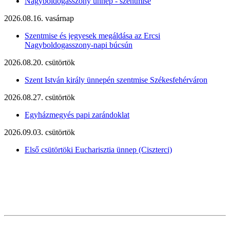
Nagyboldogasszony ünnep - szentmise
2026.08.16. vasárnap
Szentmise és jegyesek megáldása az Ercsi
Nagyboldogasszony-napi búcsún
2026.08.20. csütörtök
Szent István király ünnepén szentmise Székesfehérváron
2026.08.27. csütörtök
Egyházmegyés papi zarándoklat
2026.09.03. csütörtök
Első csütörtöki Eucharisztia ünnep (Ciszterci)