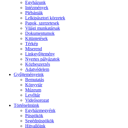
Egyházunk
Intézmények
Plébániák
Lelkipásztori körzetek
Papok, szerzetesek
Világi munkatársak
Dokumentumok
Kitüntetések
Térkép
Miserend
Linkgyűjtemény
Nyertes pályázatok
Közbeszerzés
Adatvédelem
Gyűjteményeink
Bemutatás
Könyvtár
Múzeum
Levéltár
Videósorozat
Történelmünk
Egyházmegyénk
Püspökök
Segédpüspökök
Hitvallóink