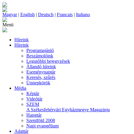
Magyar
|
English
|
Deutsch
|
Francais
|
Italiano
Menü
Híreink
Híreink
Programajánló
Beszámolóink
Legutóbbi bejegyzések
Állandó híreink
Eseménynaptár
Keresés, szűrés
Ünnepkörök
Média
Képtár
Videótár
SZEM
A Székesfehérvári Egyházmegye Magazinja
Hangtár
Szentföld 2008
Napi evangélium
Adattár