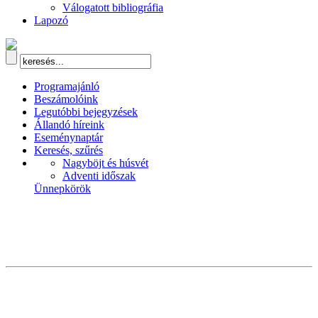
Válogatott bibliográfia
Lapozó
Programajánló
Beszámolóink
Legutóbbi bejegyzések
Állandó híreink
Eseménynaptár
Keresés, szűrés
Nagyböjt és húsvét
Adventi időszak
Ünnepkörök