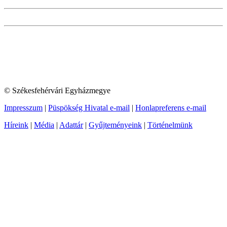
© Székesfehérvári Egyházmegye
Impresszum
|
Püspökség Hivatal e-mail
|
Honlapreferens e-mail
Híreink
|
Média
|
Adattár
|
Gyűjteményeink
|
Történelmünk