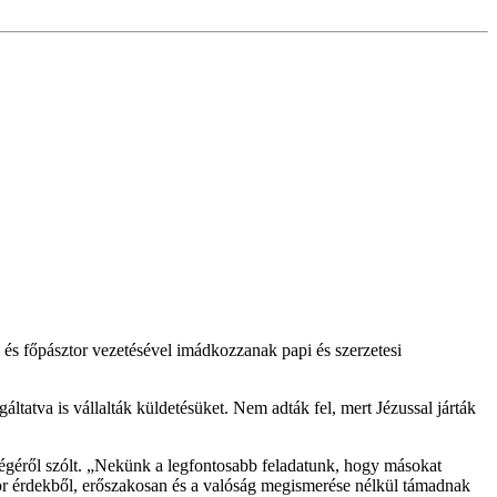
 és főpásztor vezetésével imádkozzanak papi és szerzetesi
áltatva is vállalták küldetésüket. Nem adták fel, mert Jézussal járták
ségéről szólt. „Nekünk a legfontosabb feladatunk, hogy másokat
or érdekből, erőszakosan és a valóság megismerése nélkül támadnak