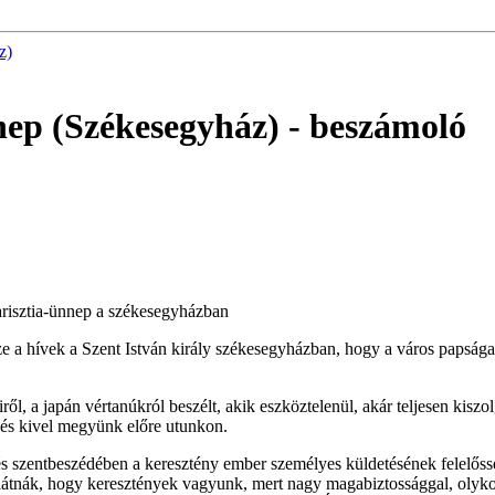
z)
nnep (Székesegyház)
- beszámoló
harisztia-ünnep a székesegyházban
e a hívek a Szent István király székesegyházban, hogy a város papsága
l, a japán vértanúkról beszélt, akik eszköztelenül, akár teljesen kiszolg
és kivel megyünk előre utunkon.
 és szentbeszédében a keresztény ember személyes küldetésének felelős
 látnák, hogy keresztények vagyunk, mert nagy magabiztossággal, olyk