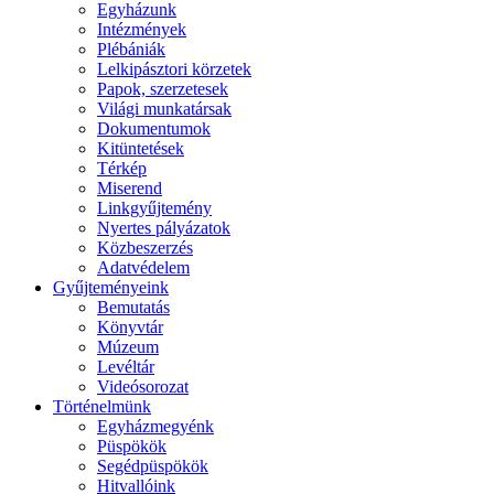
Egyházunk
Intézmények
Plébániák
Lelkipásztori körzetek
Papok, szerzetesek
Világi munkatársak
Dokumentumok
Kitüntetések
Térkép
Miserend
Linkgyűjtemény
Nyertes pályázatok
Közbeszerzés
Adatvédelem
Gyűjteményeink
Bemutatás
Könyvtár
Múzeum
Levéltár
Videósorozat
Történelmünk
Egyházmegyénk
Püspökök
Segédpüspökök
Hitvallóink