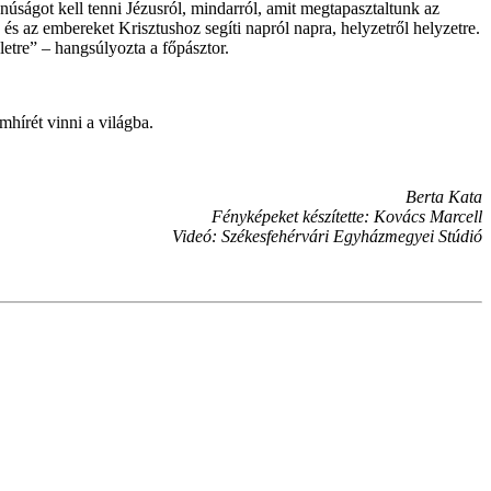
úságot kell tenni Jézusról, mindarról, amit megtapasztaltunk az
 és az embereket Krisztushoz segíti napról napra, helyzetről helyzetre.
életre” – hangsúlyozta a főpásztor.
hírét vinni a világba.
Berta Kata
Fényképeket készítette: Kovács Marcell
Videó: Székesfehérvári Egyházmegyei Stúdió