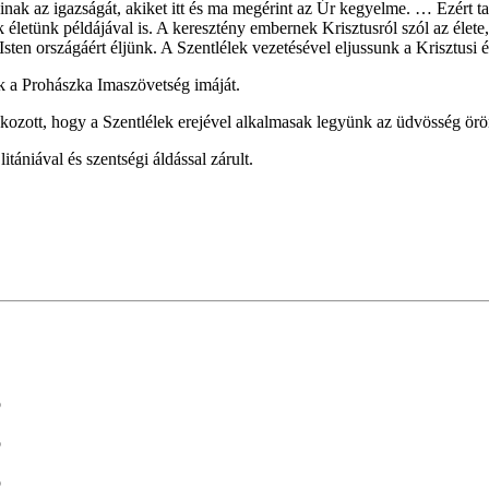
ak az igazságát, akiket itt és ma megérint az Úr kegyelme. … Ezért tan
 életünk példájával is. A keresztény embernek Krisztusról szól az élete,
 Isten országáért éljünk. A Szentlélek vezetésével eljussunk a Krisztusi 
k a Prohászka Imaszövetség imáját.
ozott, hogy a Szentlélek erejével alkalmasak legyünk az üdvösség öröm
ániával és szentségi áldással zárult.
ó
ó
ó