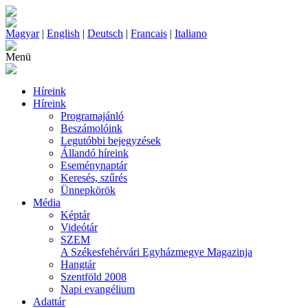
Magyar
|
English
|
Deutsch
|
Francais
|
Italiano
Menü
Híreink
Híreink
Programajánló
Beszámolóink
Legutóbbi bejegyzések
Állandó híreink
Eseménynaptár
Keresés, szűrés
Ünnepkörök
Média
Képtár
Videótár
SZEM
A Székesfehérvári Egyházmegye Magazinja
Hangtár
Szentföld 2008
Napi evangélium
Adattár