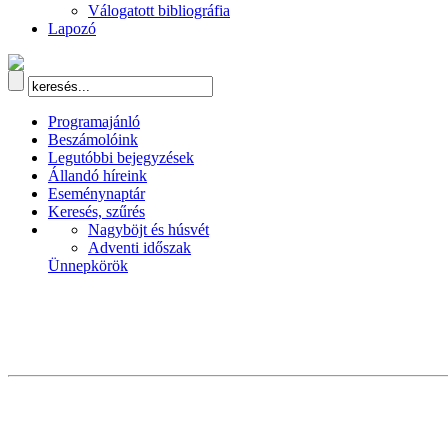
Válogatott bibliográfia
Lapozó
Programajánló
Beszámolóink
Legutóbbi bejegyzések
Állandó híreink
Eseménynaptár
Keresés, szűrés
Nagyböjt és húsvét
Adventi időszak
Ünnepkörök