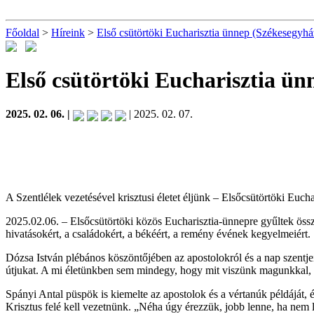
Főoldal
>
Híreink
>
Első csütörtöki Eucharisztia ünnep (Székesegyhá
Első csütörtöki Eucharisztia ü
2025. 02. 06. |
| 2025. 02. 07.
A Szentlélek vezetésével krisztusi életet éljünk – Elsőcsütörtöki Euc
2025.02.06. – Elsőcsütörtöki közös Eucharisztia-ünnepre gyűltek össz
hivatásokért, a családokért, a békéért, a remény évének kegyelmeiért.
Dózsa István plébános köszöntőjében az apostolokról és a nap szentjeirő
útjukat. A mi életünkben sem mindegy, hogy mit viszünk magunkkal, 
Spányi Antal püspök is kiemelte az apostolok és a vértanúk példáját,
Krisztus felé kell vezetnünk. „Néha úgy érezzük, jobb lenne, ha nem