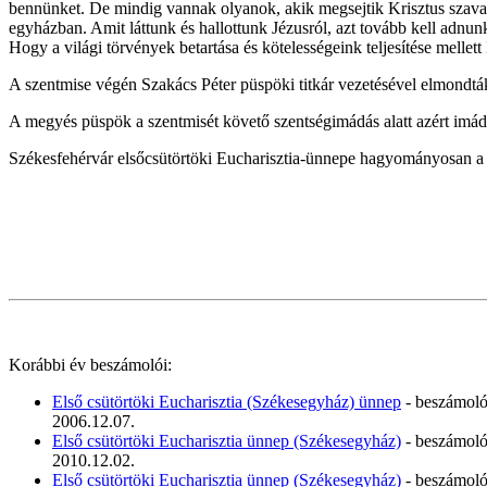
bennünket. De mindig vannak olyanok, akik megsejtik Krisztus szavain
egyházban. Amit láttunk és hallottunk Jézusról, azt tovább kell adnunk
Hogy a világi törvények betartása és kötelességeink teljesítése mellett
A szentmise végén Szakács Péter püspöki titkár vezetésével elmondtá
A megyés püspök a szentmisét követő szentségimádás alatt azért imádk
Székesfehérvár elsőcsütörtöki Eucharisztia-ünnepe hagyományosan a lit
Korábbi év beszámolói:
Első csütörtöki Eucharisztia (Székesegyház) ünnep
- beszámol
2006.12.07.
Első csütörtöki Eucharisztia ünnep (Székesegyház)
- beszámol
2010.12.02.
Első csütörtöki Eucharisztia ünnep (Székesegyház)
- beszámol