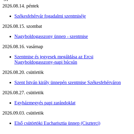
2026.08.14. péntek
Székesfehérvár fogadalmi szentmiséje
2026.08.15. szombat
Nagyboldogasszony ünnep - szentmise
2026.08.16. vasárnap
Szentmise és jegyesek megáldása az Ercsi
Nagyboldogasszony-napi búcsún
2026.08.20. csütörtök
Szent István király ünnepén szentmise Székesfehérváron
2026.08.27. csütörtök
Egyházmegyés papi zarándoklat
2026.09.03. csütörtök
Első csütörtöki Eucharisztia ünnep (Ciszterci)