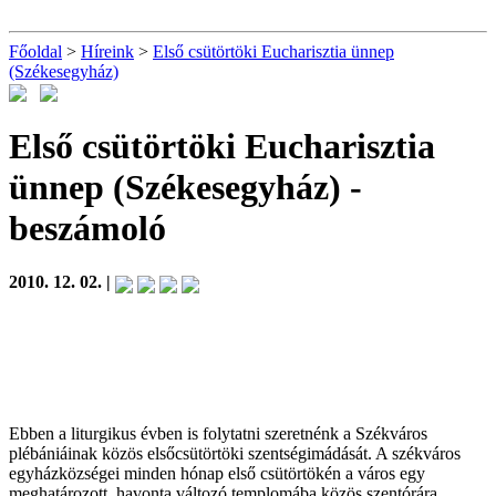
Főoldal
>
Híreink
>
Első csütörtöki Eucharisztia ünnep
(Székesegyház)
Első csütörtöki Eucharisztia
ünnep (Székesegyház)
-
beszámoló
2010. 12. 02. |
Ebben a liturgikus évben is folytatni szeretnénk a Székváros
plébániáinak közös elsőcsütörtöki szentségimádását. A székváros
egyházközségei minden hónap első csütörtökén a város egy
meghatározott, havonta változó templomába közös szentórára,