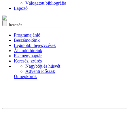
Válogatott bibliográfia
Lapozó
Programajánló
Beszámolóink
Legutóbbi bejegyzések
Állandó híreink
Eseménynaptár
Keresés, szűrés
Nagyböjt és húsvét
Adventi időszak
Ünnepkörök