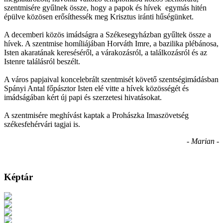
szentmisére gyűlnek össze, hogy a papok és hívek egymás hitén
épülve közösen erősíthessék meg Krisztus iránti hűségünket.
A decemberi közös imádságra a Székesegyházban gyűltek össze a
hívek. A szentmise homíliájában Horváth Imre, a bazilika plébánosa,
Isten akaratának kereséséről, a várakozásról, a találkozásról és az
Istenre találásról beszélt.
A város papjaival koncelebrált szentmisét követő szentségimádásban
Spányi Antal főpásztor Isten elé vitte a hívek közösségét és
imádságában kért új papi és szerzetesi hivatásokat.
A szentmisére meghívást kaptak a Prohászka Imaszövetség
székesfehérvári tagjai is.
- Marian -
Képtár