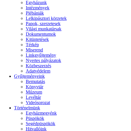
Egyházunk
Intézmények
Plébániák
Lelkipásztori körzetek
Papok, szerzetesek
Világi munkatársak
Dokumentumok
Kitüntetések
Térkép
Miserend
Linkgyűjtemény
Nyertes pályázatok
Közbeszerzés
Adatvédelem
Gyűjteményeink
Bemutatás
Könyvtár
Múzeum
Levéltár
Videósorozat
Történelmünk
Egyházmegyénk
Püspökök
Segédpüspökök
Hitvallóink