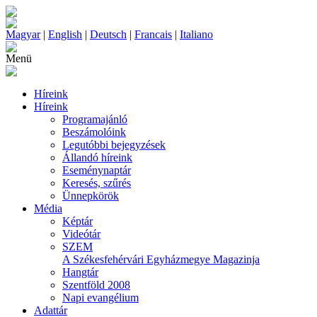
Magyar
|
English
|
Deutsch
|
Francais
|
Italiano
Menü
Híreink
Híreink
Programajánló
Beszámolóink
Legutóbbi bejegyzések
Állandó híreink
Eseménynaptár
Keresés, szűrés
Ünnepkörök
Média
Képtár
Videótár
SZEM
A Székesfehérvári Egyházmegye Magazinja
Hangtár
Szentföld 2008
Napi evangélium
Adattár