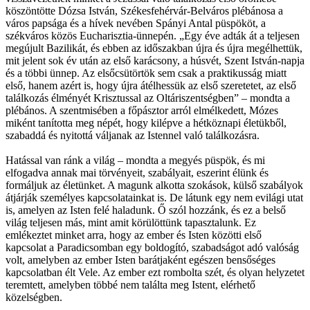
köszöntötte Dózsa István, Székesfehérvár-Belváros plébánosa a
város papsága és a hívek nevében Spányi Antal püspököt, a
székváros közös Eucharisztia-ünnepén. „Egy éve adták át a teljesen
megújult Bazilikát, és ebben az időszakban újra és újra megélhettük,
mit jelent sok év után az első karácsony, a húsvét, Szent István-napja
és a többi ünnep. Az elsőcsütörtök sem csak a praktikusság miatt
első, hanem azért is, hogy újra átélhessük az első szeretetet, az első
találkozás élményét Krisztussal az Oltáriszentségben” – mondta a
plébános. A szentmisében a főpásztor arról elmélkedett, Mózes
miként tanította meg népét, hogy kilépve a hétköznapi életükből,
szabaddá és nyitottá váljanak az Istennel való találkozásra.
Hatással van ránk a világ – mondta a megyés püspök, és mi
elfogadva annak mai törvényeit, szabályait, eszerint élünk és
formáljuk az életünket. A magunk alkotta szokások, külső szabályok
átjárják személyes kapcsolatainkat is. De látunk egy nem evilági utat
is, amelyen az Isten felé haladunk. Ő szól hozzánk, és ez a belső
világ teljesen más, mint amit körülöttünk tapasztalunk. Ez
emlékeztet minket arra, hogy az ember és Isten közötti első
kapcsolat a Paradicsomban egy boldogító, szabadságot adó valóság
volt, amelyben az ember Isten barátjaként egészen bensőséges
kapcsolatban élt Vele. Az ember ezt rombolta szét, és olyan helyzetet
teremtett, amelyben többé nem találta meg Istent, elérhető
közelségben.