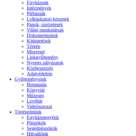
Egyházunk
Intézmények
Plébániák
Lelkipásztori körzetek
Papok, szerzetesek
Világi munkatársak
Dokumentumok
Kitüntetések
Térkép
Miserend
Linkgyűjtemény
Nyertes pályázatok
Közbeszerzés
Adatvédelem
Gyűjteményeink
Bemutatás
Könyvtár
Múzeum
Levéltár
Videósorozat
Történelmünk
Egyházmegyénk
Püspökök
Segédpüspökök
Hitvallóink