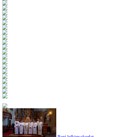
Papi lelkigyakorlat