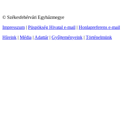
© Székesfehérvári Egyházmegye
Impresszum
|
Püspökség Hivatal e-mail
|
Honlapreferens e-mail
Híreink
|
Média
|
Adattár
|
Gyűjteményeink
|
Történelmünk