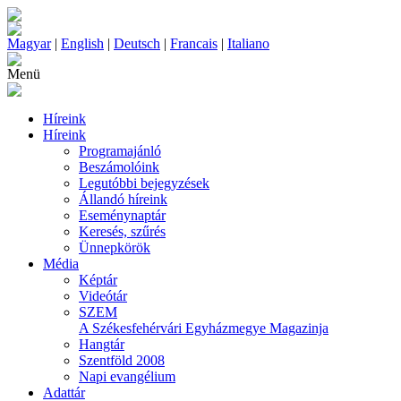
Magyar
|
English
|
Deutsch
|
Francais
|
Italiano
Menü
Híreink
Híreink
Programajánló
Beszámolóink
Legutóbbi bejegyzések
Állandó híreink
Eseménynaptár
Keresés, szűrés
Ünnepkörök
Média
Képtár
Videótár
SZEM
A Székesfehérvári Egyházmegye Magazinja
Hangtár
Szentföld 2008
Napi evangélium
Adattár