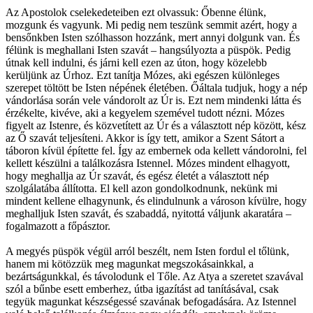
Az Apostolok cselekedeteiben ezt olvassuk: Őbenne élünk,
mozgunk és vagyunk. Mi pedig nem teszünk semmit azért, hogy a
bensőnkben Isten szólhasson hozzánk, mert annyi dolgunk van. És
félünk is meghallani Isten szavát – hangsúlyozta a püspök. Pedig
útnak kell indulni, és járni kell ezen az úton, hogy közelebb
kerüljünk az Úrhoz. Ezt tanítja Mózes, aki egészen különleges
szerepet töltött be Isten népének életében. Őáltala tudjuk, hogy a nép
vándorlása során vele vándorolt az Úr is. Ezt nem mindenki látta és
érzékelte, kivéve, aki a kegyelem szemével tudott nézni. Mózes
figyelt az Istenre, és közvetített az Úr és a választott nép között, kész
az Ő szavát teljesíteni. Akkor is így tett, amikor a Szent Sátort a
táboron kívül építette fel. Így az embernek oda kellett vándorolni, fel
kellett készülni a találkozásra Istennel. Mózes mindent elhagyott,
hogy meghallja az Úr szavát, és egész életét a választott nép
szolgálatába állította. El kell azon gondolkodnunk, nekünk mi
mindent kellene elhagynunk, és elindulnunk a városon kívülre, hogy
meghalljuk Isten szavát, és szabaddá, nyitottá váljunk akaratára –
fogalmazott a főpásztor.
A megyés püspök végül arról beszélt, nem Isten fordul el tőlünk,
hanem mi kötözzük meg magunkat megszokásainkkal, a
bezártságunkkal, és távolodunk el Tőle. Az Atya a szeretet szavával
szól a bűnbe esett emberhez, útba igazítást ad tanításával, csak
tegyük magunkat készségessé szavának befogadására. Az Istennel