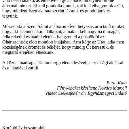
való belső találkozás élménye nagy ajándék, amelynek öröme
átformál minket. El kell gondolkodnunk, mit kell elhagynunk azért,
hogy mindent Isten akarata szerint lássunk és gondoljunk és
tegyünk.
Mózes, aki a Szent Sátrat a táboron kívül helyezte, arra tanít minket,
hogy aki Istennel akar találkozni, annak el kell hagynia önmagát,
felkerekedni és átadni életét – hangzott el a püspöktől az
Oltáriszentség előtt mondott imájában. Arra kérte az Urat, adja meg
közelségének örömét és békéjét, hogy mindig Őt keressük, és
megtartó erejében élhessünk.
A közös imádság a Tantum ergo eléneklésével, a szentségi áldással
és a litániával zárult.
Berta Kata
Fényképeket készítette Kovács Marcell
Videó: Székesfehérvári Egyházmegyei Stúdió
Korábbi év beszámolói: