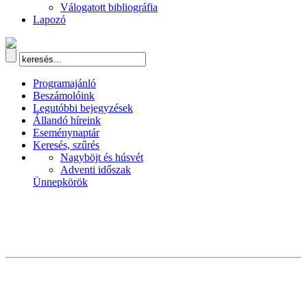
Válogatott bibliográfia
Lapozó
Programajánló
Beszámolóink
Legutóbbi bejegyzések
Állandó híreink
Eseménynaptár
Keresés, szűrés
Nagyböjt és húsvét
Adventi időszak
Ünnepkörök