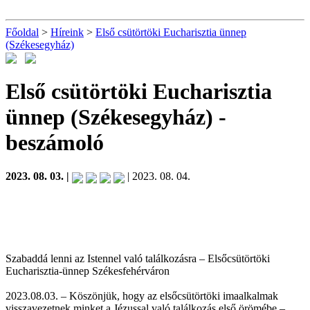
Főoldal
>
Híreink
>
Első csütörtöki Eucharisztia ünnep
(Székesegyház)
Első csütörtöki Eucharisztia
ünnep (Székesegyház)
-
beszámoló
2023. 08. 03. |
| 2023. 08. 04.
Szabaddá lenni az Istennel való találkozásra – Elsőcsütörtöki
Eucharisztia-ünnep Székesfehérváron
2023.08.03. – Köszönjük, hogy az elsőcsütörtöki imaalkalmak
visszavezetnek minket a Jézussal való találkozás első örömébe –