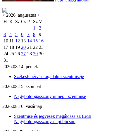
<
2026. augusztus
>
H
K
Sz
Cs
P
Sz
V
1
2
3
4
5
6
7
8
9
10
11
12
13
14
15
16
17
18
19
20
21
22
23
24
25
26
27
28
29
30
31
2026.08.14. péntek
Székesfehérvár fogadalmi szentmiséje
2026.08.15. szombat
Nagyboldogasszony ünnep - szentmise
2026.08.16. vasárnap
Szentmise és jegyesek megáldása az Ercsi
Nagyboldogasszony-napi búcsún