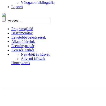
Válogatott bibliográfia
Lapozó
Programajánló
Beszámolóink
Legutóbbi bejegyzések
Állandó híreink
Eseménynaptár
Keresés, szűrés
Nagyböjt és húsvét
Adventi időszak
Ünnepkörök