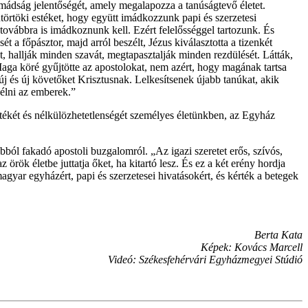
mádság jelentőségét, amely megalapozza a tanúságtevő életet.
örtöki estéket, hogy együtt imádkozzunk papi és szerzetesi
továbbra is imádkoznunk kell. Ezért felelősséggel tartozunk. És
 a főpásztor, majd arról beszélt, Jézus kiválasztotta a tizenkét
ét, hallják minden szavát, megtapasztalják minden rezdülését. Látták,
 Maga köré gyűjtötte az apostolokat, nem azért, hogy magának tartsa
j és új követőket Krisztusnak. Lelkesítsenek újabb tanúkat, akik
 élni az emberek.”
rtékét és nélkülözhetetlenségét személyes életünkben, az Egyház
abból fakadó apostoli buzgalomról. „Az igazi szeretet erős, szívós,
 örök életbe juttatja őket, ha kitartó lesz. És ez a két erény hordja
ar egyházért, papi és szerzetesei hivatásokért, és kérték a betegek
Berta Kata
Képek: Kovács Marcell
Videó: Székesfehérvári Egyházmegyei Stúdió