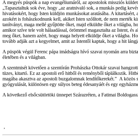
A megyés püspök a nap evangéliumáról, az apostolok missziós küldetés
„Tapasztaltuk sok éve, hogy „az aratnivaló sok, a munkás pedig kevés
hivatásokért, hogy Isten küldjön munkásokat aratásába. A kitartásért,
azokért is fohászkodnunk kell, akiket Isten szólított, de nem merték k
tanítványt, maga mellé gyűjtötte őket, majd elküldte őket a világba, h
amikor szíve tele volt hálaadással, örömmel magasztalta az Istent, és 
meg őket, hanem azért, hogy maga helyett elküldje őket a világba. Ho
tovább adják azt a kegyelmet, amit az Istentől kaptak, hogy a hit láng
A püspök végül Ferenc pápa imádságra hívó szavai nyomán arra biztato
életében és a világban.
A szentmisét követően a szentórán Prohászka Ottokár szavai hangzottak 
tüzes, kitartó. Ez az apostoli erő hitből és reményből táplálkozik. Hitb
magába akasztva az apostoli buzgalomnak lendítőkerekét.” A közös sz
gyógyulását, különösen egy súlyos beteg édesanyáét és egy egyházm
A következő elsőcsütörtöki ünnepet Szárazréten, a Fatimai Boldogas
,