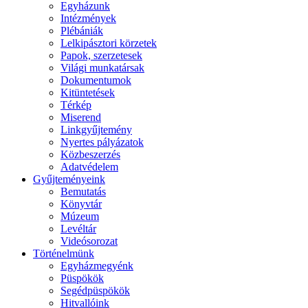
Egyházunk
Intézmények
Plébániák
Lelkipásztori körzetek
Papok, szerzetesek
Világi munkatársak
Dokumentumok
Kitüntetések
Térkép
Miserend
Linkgyűjtemény
Nyertes pályázatok
Közbeszerzés
Adatvédelem
Gyűjteményeink
Bemutatás
Könyvtár
Múzeum
Levéltár
Videósorozat
Történelmünk
Egyházmegyénk
Püspökök
Segédpüspökök
Hitvallóink