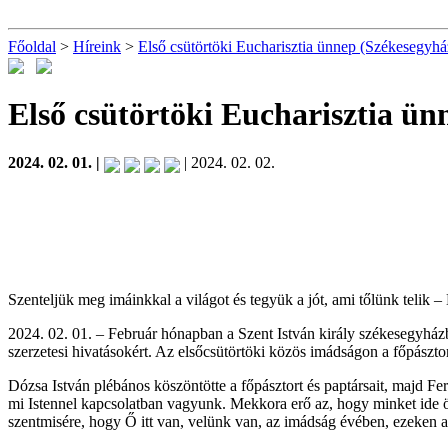
Főoldal
>
Híreink
>
Első csütörtöki Eucharisztia ünnep (Székesegyhá
Első csütörtöki Eucharisztia ü
2024. 02. 01. |
| 2024. 02. 02.
Szenteljük meg imáinkkal a világot és tegyük a jót, ami tőlünk telik 
2024. 02. 01. – Február hónapban a Szent István király székesegyház
szerzetesi hivatásokért. Az elsőcsütörtöki közös imádságon a főpásztor 
Dózsa István plébános köszöntötte a főpásztort és paptársait, majd Fe
mi Istennel kapcsolatban vagyunk. Mekkora erő az, hogy minket ide ö
szentmisére, hogy Ő itt van, velünk van, az imádság évében, ezeken a