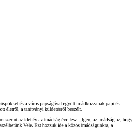
püspökkel és a város papságával együtt imádkozzanak papi és
t életről, a tanítványi küldetésről beszélt.
miszerint az idei év az imádság éve lesz. „Igen, az imádság az, hogy
eszélhetünk Vele. Ezt hozzuk ide a közös imádságunkra, a