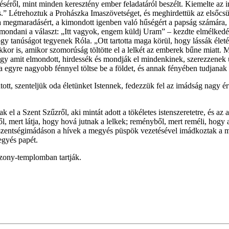
éről, mint minden keresztény ember feladatáról beszélt. Kiemelte az i
.” Létrehoztuk a Prohászka Imaszövetséget, és meghirdettük az elsőcsüt
 a megmaradásért, a kimondott igenben való hűségért a papság számára, 
imondani a választ: „Itt vagyok, engem küldj Uram” – kezdte elmélkedését
ogy tanúságot tegyenek Róla. „Ott tartotta maga körül, hogy lássák élet
akkor is, amikor szomorúság töltötte el a lelkét az emberek bűne miatt.
gy amit elmondott, hirdessék és mondják el mindenkinek, szerezzenek ú
ja egyre nagyobb fénnyel töltse be a földet, és annak fényében tudjanak
tt, szenteljük oda életünket Istennek, fedezzük fel az imádság nagy é
el a Szent Szűzről, aki mintát adott a tökéletes istenszeretetre, és az 
ől, mert látja, hogy hová jutnak a lelkek; reményből, mert reméli, hogy az
entségimádáson a hívek a megyés püspök vezetésével imádkoztak a magy
egyés papét.
szony-templomban tartják.