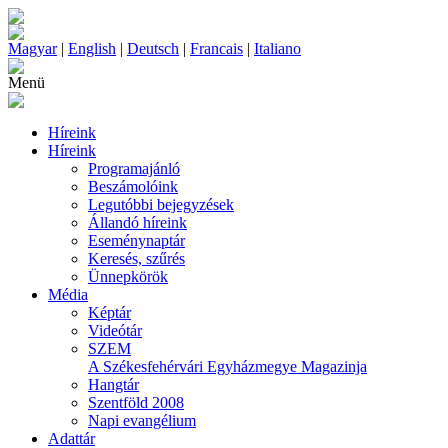
Magyar
|
English
|
Deutsch
|
Francais
|
Italiano
Menü
Híreink
Híreink
Programajánló
Beszámolóink
Legutóbbi bejegyzések
Állandó híreink
Eseménynaptár
Keresés, szűrés
Ünnepkörök
Média
Képtár
Videótár
SZEM
A Székesfehérvári Egyházmegye Magazinja
Hangtár
Szentföld 2008
Napi evangélium
Adattár