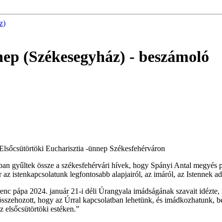
z)
nnep (Székesegyház)
- beszámoló
– Elsőcsütörtöki Eucharisztia -ünnep Székesfehérváron
ban gyűltek össze a székesfehérvári hívek, hogy Spányi Antal megyés 
az istenkapcsolatunk legfontosabb alapjairól, az imáról, az Istennek adot
renc pápa 2024. január 21-i déli Úrangyala imádságának szavait idézte, 
sszehozott, hogy az Úrral kapcsolatban lehetünk, és imádkozhatunk, b
z elsőcsütörtöki estéken.”