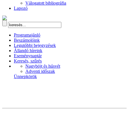
Válogatott bibliográfia
Lapozó
Programajánló
Beszámolóink
Legutóbbi bejegyzések
Állandó híreink
Eseménynaptár
Keresés, szűrés
Nagyböjt és húsvét
Adventi időszak
Ünnepkörök