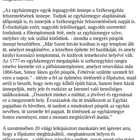
„Az egyházmegye egyik legnagyobb ünnepe a Székesegyház
felszentelésének ünnepe. Tudjuk az egyházmegye alapításának
időpontját is, és ismerjük a Székesegyház felszentelésének napját is.
Évfordulóján ezért, nagyobb felelősséggel, nagyobb szeretettel
fordulunk a főtemplomunk felé, mely az egyházmegye szíve,
melyhez oly sok szállal kötődünk. - mondta a megyés püspök
ünnepi beszédében. „Már Szent István korában is egy templom állt
itt, amelyet megkímélve, a közelben építette fel bazilikáját, és amely
királyi koronázó templommá, és királyok temetkezési helyévé vált.
Az 1777-es egyházmegyei megalapítás is székesegyházi rangra
emelve kiemelte ezt a plébániatemplomot, amelyet renoválása után
1866-ban, Simor János győri püspök, Fehérvár szülötte szentelt fel
ezen a napon.” - idézte a fel az építmény történetét a főpásztor, majd
arról is beszélt, hogy nem egy kőből épült házat, hanem Isten házát
ünnepeljük, mely jele és eszköze az Istennel való bensőséges
találkozásnak. „Összeköt minket a múlttal, a jövővel és egymással
ez a megszentelt hely. Évszázadok óta itt imádkozott az Egyház
papjaiban és híveiben, itt tanított a mindenkori püspök az egyház
nevében, itt szentelte fel papjait. Itt történnek az egyházmegye
fontos eseményei, mint a mostani megbízólevél átadás.”
A szentmisében 20 világi lelkipásztori munkatárs tett ígéretet arra,
hogy a főpásztor megbízásából, -meghatározott helyen és
időtartamban - a plébános irányítása mellett, annak munkatársaként