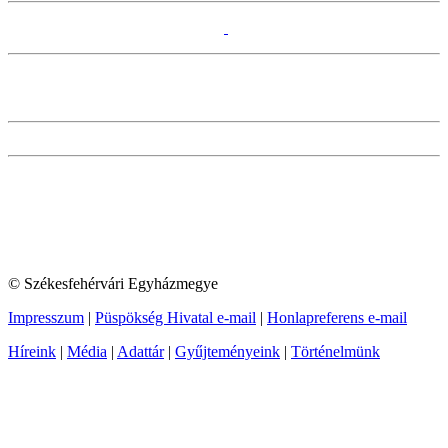
© Székesfehérvári Egyházmegye
Impresszum
|
Püspökség Hivatal e-mail
|
Honlapreferens e-mail
Híreink
|
Média
|
Adattár
|
Gyűjteményeink
|
Történelmünk