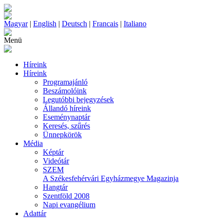
Magyar
|
English
|
Deutsch
|
Francais
|
Italiano
Menü
Híreink
Híreink
Programajánló
Beszámolóink
Legutóbbi bejegyzések
Állandó híreink
Eseménynaptár
Keresés, szűrés
Ünnepkörök
Média
Képtár
Videótár
SZEM
A Székesfehérvári Egyházmegye Magazinja
Hangtár
Szentföld 2008
Napi evangélium
Adattár