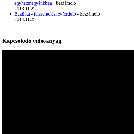
egyházmegyénkben
- beszámoló
2013.11.25.
Bazilika - felszentelési évforduló
- beszámoló
2014.11.25.
Kapcsolódó videóanyag