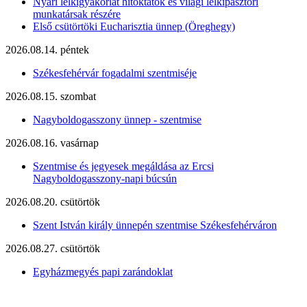
Nyári lelkigyakorlat hitoktatók és világi lelkipásztori
munkatársak részére
Első csütörtöki Eucharisztia ünnep (Öreghegy)
2026.08.14. péntek
Székesfehérvár fogadalmi szentmiséje
2026.08.15. szombat
Nagyboldogasszony ünnep - szentmise
2026.08.16. vasárnap
Szentmise és jegyesek megáldása az Ercsi
Nagyboldogasszony-napi búcsún
2026.08.20. csütörtök
Szent István király ünnepén szentmise Székesfehérváron
2026.08.27. csütörtök
Egyházmegyés papi zarándoklat