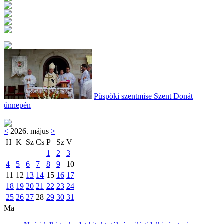
Püspöki szentmise Szent Donát
ünnepén
<
2026. május
>
H
K
Sz
Cs
P
Sz
V
1
2
3
4
5
6
7
8
9
10
11
12
13
14
15
16
17
18
19
20
21
22
23
24
25
26
27
28
29
30
31
Ma