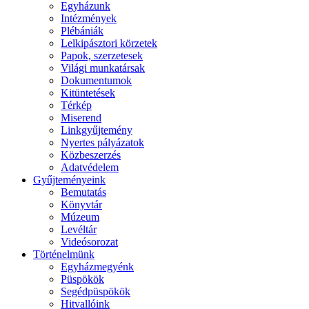
Egyházunk
Intézmények
Plébániák
Lelkipásztori körzetek
Papok, szerzetesek
Világi munkatársak
Dokumentumok
Kitüntetések
Térkép
Miserend
Linkgyűjtemény
Nyertes pályázatok
Közbeszerzés
Adatvédelem
Gyűjteményeink
Bemutatás
Könyvtár
Múzeum
Levéltár
Videósorozat
Történelmünk
Egyházmegyénk
Püspökök
Segédpüspökök
Hitvallóink