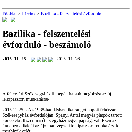
Főoldal
>
Híreink
>
Bazilika - felszentelési évforduló
Bazilika - felszentelési
évforduló
- beszámoló
2015. 11. 25. |
| 2015. 11. 26.
A fehérvári Székesegyház ünnepén kaptak megbízást az új
lelkipásztori munkatársak
2015.11.25. - Az 1938-ban kisbazilika rangot kapott fehérvári
Székesegyház évfordulóján, Spányi Antal megyés püspök tartott
koncelebrált szentmisét az egyházmegye papságával. Ezen az
ünnepen adták át az újonnan végzett lelkipásztori munkatársak
megbízólevelét.