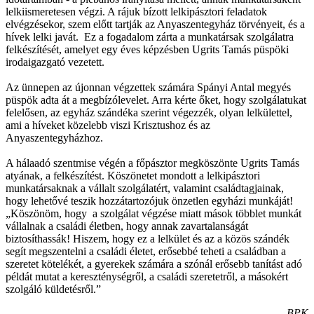
lelkiismeretesen végzi. A rájuk bízott lelkipásztori feladatok
elvégzésekor, szem előtt tartják az Anyaszentegyház törvényeit, és a
hívek lelki javát. Ez a fogadalom zárta a munkatársak szolgálatra
felkészítését, amelyet egy éves képzésben Ugrits Tamás püspöki
irodaigazgató vezetett.
Az ünnepen az újonnan végzettek számára Spányi Antal megyés
püspök adta át a megbízólevelet. Arra kérte őket, hogy szolgálatukat
felelősen, az egyház szándéka szerint végezzék, olyan lelkülettel,
ami a híveket közelebb viszi Krisztushoz és az
Anyaszentegyházhoz.
A hálaadó szentmise végén a főpásztor megköszönte Ugrits Tamás
atyának, a felkészítést. Köszönetet mondott a lelkipásztori
munkatársaknak a vállalt szolgálatért, valamint családtagjainak,
hogy lehetővé teszik hozzátartozójuk önzetlen egyházi munkáját!
„Köszönöm, hogy a szolgálat végzése miatt mások többlet munkát
vállalnak a családi életben, hogy annak zavartalanságát
biztosíthassák! Hiszem, hogy ez a lelkület és az a közös szándék
segít megszentelni a családi életet, erősebbé teheti a családban a
szeretet kötelékét, a gyerekek számára a szónál erősebb tanítást adó
példát mutat a kereszténységről, a családi szeretetről, a másokért
szolgáló küldetésről.”
BPK