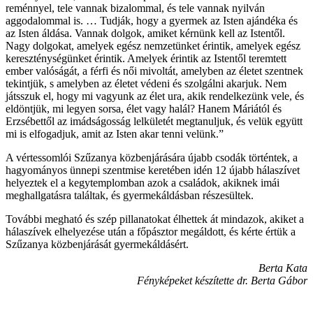
reménnyel, tele vannak bizalommal, és tele vannak nyilván
aggodalommal is. … Tudják, hogy a gyermek az Isten ajándéka és
az Isten áldása. Vannak dolgok, amiket kérnünk kell az Istentől.
Nagy dolgokat, amelyek egész nemzetünket érintik, amelyek egész
kereszténységünket érintik. Amelyek érintik az Istentől teremtett
ember valóságát, a férfi és női mivoltát, amelyben az életet szentnek
tekintjük, s amelyben az életet védeni és szolgálni akarjuk. Nem
játsszuk el, hogy mi vagyunk az élet ura, akik rendelkezünk vele, és
eldöntjük, mi legyen sorsa, élet vagy halál? Hanem Máriától és
Erzsébettől az imádságosság lelkületét megtanuljuk, és velük együtt
mi is elfogadjuk, amit az Isten akar tenni velünk.”
A vértessomlói Szűzanya közbenjárására újabb csodák történtek, a
hagyományos ünnepi szentmise keretében idén 12 újabb hálaszívet
helyeztek el a kegytemplomban azok a családok, akiknek imái
meghallgatásra találtak, és gyermekáldásban részesültek.
További megható és szép pillanatokat élhettek át mindazok, akiket a
hálaszívek elhelyezése után a főpásztor megáldott, és kérte értük a
Szűzanya közbenjárását gyermekáldásért.
Berta Kata
Fényképeket készítette dr. Berta Gábor