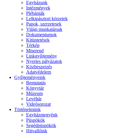
Egyházunk
Intézmények
Plébániák
Lelkipásztori körzetek
Papok, szerzetesek
Világi munkatársak
Dokumentumok
Kitüntetések
Térkép
Miserend
Linkgyűjtemény
Nyertes pályázatok
Közbeszerzés
Adatvédelem
Gyűjteményeink
Bemutatás
Könyvtár
Múzeum
Levéltár
Videósorozat
Történelmünk
Egyházmegyénk
Püspökök
Segédpüspökök
Hitvallóink