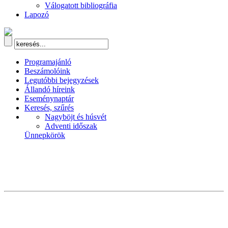
Válogatott bibliográfia
Lapozó
Programajánló
Beszámolóink
Legutóbbi bejegyzések
Állandó híreink
Eseménynaptár
Keresés, szűrés
Nagyböjt és húsvét
Adventi időszak
Ünnepkörök