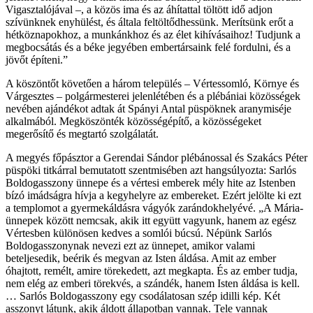
Vigasztalójával –, a közös ima és az áhítattal töltött idő adjon
szívünknek enyhülést, és általa feltöltődhessünk. Merítsünk erőt a
hétköznapokhoz, a munkánkhoz és az élet kihívásaihoz! Tudjunk a
megbocsátás és a béke jegyében embertársaink felé fordulni, és a
jövőt építeni.”
A köszöntőt követően a három település – Vértessomló, Környe és
Várgesztes – polgármesterei jelenlétében és a plébániai közösségek
nevében ajándékot adtak át Spányi Antal püspöknek aranymiséje
alkalmából. Megköszönték közösségépítő, a közösségeket
megerősítő és megtartó szolgálatát.
A megyés főpásztor a Gerendai Sándor plébánossal és Szakács Péter
püspöki titkárral bemutatott szentmisében azt hangsúlyozta: Sarlós
Boldogasszony ünnepe és a vértesi emberek mély hite az Istenben
bízó imádságra hívja a kegyhelyre az embereket. Ezért jelölte ki ezt
a templomot a gyermekáldásra vágyók zarándokhelyévé. „A Mária-
ünnepek között nemcsak, akik itt együtt vagyunk, hanem az egész
Vértesben különösen kedves a somlói búcsú. Népünk Sarlós
Boldogasszonynak nevezi ezt az ünnepet, amikor valami
beteljesedik, beérik és megvan az Isten áldása. Amit az ember
óhajtott, remélt, amire törekedett, azt megkapta. És az ember tudja,
nem elég az emberi törekvés, a szándék, hanem Isten áldása is kell.
… Sarlós Boldogasszony egy csodálatosan szép idilli kép. Két
asszonyt látunk, akik áldott állapotban vannak. Tele vannak