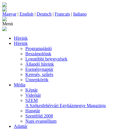
Magyar
|
English
|
Deutsch
|
Francais
|
Italiano
Menü
Híreink
Híreink
Programajánló
Beszámolóink
Legutóbbi bejegyzések
Állandó híreink
Eseménynaptár
Keresés, szűrés
Ünnepkörök
Média
Képtár
Videótár
SZEM
A Székesfehérvári Egyházmegye Magazinja
Hangtár
Szentföld 2008
Napi evangélium
Adattár