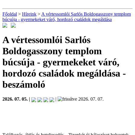
Főoldal
>
Híreink
>
A vértessomlói Sarlós Boldogasszony templom
búcsúja - gyermekeket váró, hordozó családok megáldása
A vértessomlói Sarlós
Boldogasszony templom
búcsúja - gyermekeket váró,
hordozó családok megáldása
-
beszámoló
2026. 07. 05. |
|
2026. 07. 07.
Találkozás, áldás és beteljesedés – Tizenkét új hálaszívet helyeztek