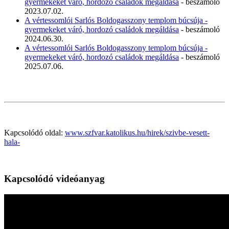
gyermekeket váró, hordozó családok megáldása
- beszámoló
2023.07.02.
A vértessomlói Sarlós Boldogasszony templom búcsúja -
gyermekeket váró, hordozó családok megáldása
- beszámoló
2024.06.30.
A vértessomlói Sarlós Boldogasszony templom búcsúja -
gyermekeket váró, hordozó családok megáldása
- beszámoló
2025.07.06.
Kapcsolódó oldal:
www.szfvar.katolikus.hu/hirek/szivbe-vesett-
hala-
Kapcsolódó videóanyag