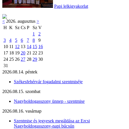
Papi lelkigyakorlat
<
2026. augusztus
>
H
K
Sz
Cs
P
Sz
V
1
2
3
4
5
6
7
8
9
10
11
12
13
14
15
16
17
18
19
20
21
22
23
24
25
26
27
28
29
30
31
2026.08.14. péntek
Székesfehérvár fogadalmi szentmiséje
2026.08.15. szombat
Nagyboldogasszony ünnep - szentmise
2026.08.16. vasárnap
Szentmise és jegyesek megáldása az Ercsi
Nagyboldogasszony-napi búcsún