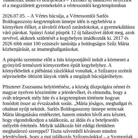
el a megszületett gyermekekért a vértessomlói kegytemplomban
2026.07.05. – A Vértes búcsúja, a Vértessomlói Sarlós
Boldogasszony-kegytemplom ünnepe idén is egybehívta a
környéken élőket, a távolról érkező zarándokokat, a gyermekáldásra
váró párokat. Spányi Antal püspök 12 új hálaszívet áldott meg, azok
nevével, akiknek születését a kegyhelyen imádkozták ki. 2017 és
2026 több mint 100 ezüstszív tanúsítja a boldogságos Szűz Mária
közbenjárását, az imameghallgatásokat.
A püspöki szentmise előtt a falu központjából indult a körmenet a
gyönyörű természeti környezetben épült kegyhelyhez. A
környékbeliek a plébániai zászlókkal vonultak, a Szűzanya szobrát
népviseletbe öltözött lányok vitték a megújult búcsújáróhelyre.
Pfiszterer Zsuzsanna helytörténész, a község díszpolgára német és
magyar nyelven köszöntötte a jelenlevőket, és elmondta, hogy a
sváb telepesek mély hite és a kegytemplom története hogyan
fonódott össze az évszázadok során. „Mária jóságos, meghallgat és
oltalmat nyújt nekünk. Sarlós Boldogasszony ünnepe nemcsak
Mária látogatására emlékeztet, hanem minden hívőt arra késztet,
hogy elgondolkodjon a találkozás, az áldás és a beteljesedés
mélyebb értelmén. Melyik találkozás bírt eddigi életükben
meghatározó szereppel? Tiszta szívemből kívánom minden
jelenlévőnek, hogy a mai találkozás Szűzanyánkkal – a Szomorúak