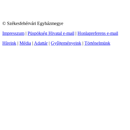
© Székesfehérvári Egyházmegye
Impresszum
|
Püspökség Hivatal e-mail
|
Honlapreferens e-mail
Híreink
|
Média
|
Adattár
|
Gyűjteményeink
|
Történelmünk