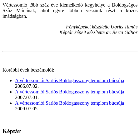
Vértessomló több száz éve kiemelkedő kegyhelye a Boldogságos
Szûz Máriának, ahol egyre többen veszünk részt a közös
imádságban.
Fényképeket készítette Ugrits Tamás
Képtár képeit készítette dr. Berta Gábor
Korábbi évek beszámolói:
A vértessomlói Sarlós Boldogasszony templom búcsúja
2006.07.02.
A vértessomlói Sarlós Boldogasszony templom búcsúja
2007.07.01.
A vértessomlói Sarlós Boldogasszony templom búcsúja
2009.07.05.
Képtár