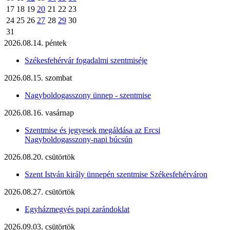
17
18
19
20
21
22
23
24
25
26
27
28
29
30
31
2026.08.14. péntek
Székesfehérvár fogadalmi szentmiséje
2026.08.15. szombat
Nagyboldogasszony ünnep - szentmise
2026.08.16. vasárnap
Szentmise és jegyesek megáldása az Ercsi
Nagyboldogasszony-napi búcsún
2026.08.20. csütörtök
Szent István király ünnepén szentmise Székesfehérváron
2026.08.27. csütörtök
Egyházmegyés papi zarándoklat
2026.09.03. csütörtök