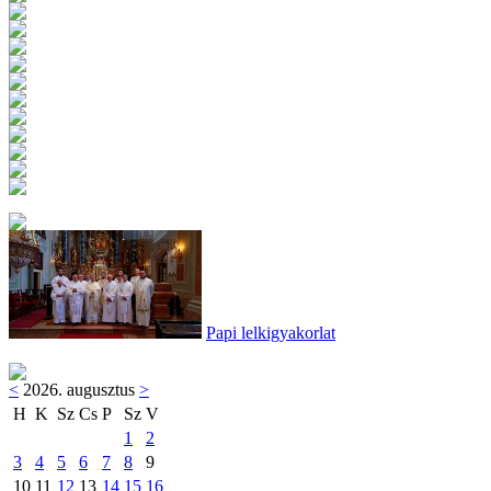
Papi lelkigyakorlat
<
2026. augusztus
>
H
K
Sz
Cs
P
Sz
V
1
2
3
4
5
6
7
8
9
10
11
12
13
14
15
16