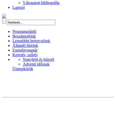
Válogatott bibliográfia
Lapozó
Programajánló
Beszámolóink
Legutóbbi bejegyzések
Állandó híreink
Eseménynaptár
Keresés, szűrés
Nagyböjt és húsvét
Adventi időszak
Ünnepkörök