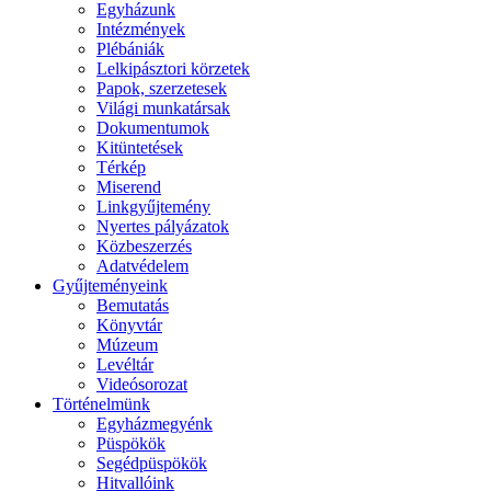
Egyházunk
Intézmények
Plébániák
Lelkipásztori körzetek
Papok, szerzetesek
Világi munkatársak
Dokumentumok
Kitüntetések
Térkép
Miserend
Linkgyűjtemény
Nyertes pályázatok
Közbeszerzés
Adatvédelem
Gyűjteményeink
Bemutatás
Könyvtár
Múzeum
Levéltár
Videósorozat
Történelmünk
Egyházmegyénk
Püspökök
Segédpüspökök
Hitvallóink