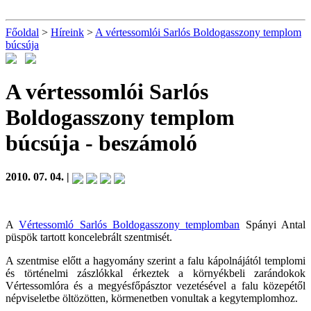
Főoldal
>
Híreink
>
A vértessomlói Sarlós Boldogasszony templom
búcsúja
A vértessomlói Sarlós
Boldogasszony templom
búcsúja
- beszámoló
2010. 07. 04. |
A
Vértessomló Sarlós Boldogasszony templomban
Spányi Antal
püspök tartott koncelebrált szentmisét.
A szentmise előtt a hagyomány szerint a falu kápolnájától templomi
és történelmi zászlókkal érkeztek a környékbeli zarándokok
Vértessomlóra és a megyésfőpásztor vezetésével a falu közepétől
népviseletbe öltözötten, körmenetben vonultak a kegytemplomhoz.