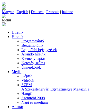
Magyar
|
English
|
Deutsch
|
Francais
|
Italiano
Menü
Híreink
Híreink
Programajánló
Beszámolóink
Legutóbbi bejegyzések
Állandó híreink
Eseménynaptár
Keresés, szűrés
Ünnepkörök
Média
Képtár
Videótár
SZEM
A Székesfehérvári Egyházmegye Magazinja
Hangtár
Szentföld 2008
Napi evangélium
Adattár