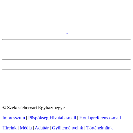
© Székesfehérvári Egyházmegye
Impresszum
|
Püspökség Hivatal e-mail
|
Honlapreferens e-mail
Híreink
|
Média
|
Adattár
|
Gyűjteményeink
|
Történelmünk