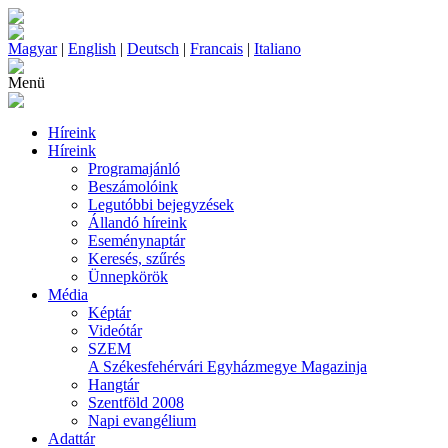
Magyar
|
English
|
Deutsch
|
Francais
|
Italiano
Menü
Híreink
Híreink
Programajánló
Beszámolóink
Legutóbbi bejegyzések
Állandó híreink
Eseménynaptár
Keresés, szűrés
Ünnepkörök
Média
Képtár
Videótár
SZEM
A Székesfehérvári Egyházmegye Magazinja
Hangtár
Szentföld 2008
Napi evangélium
Adattár