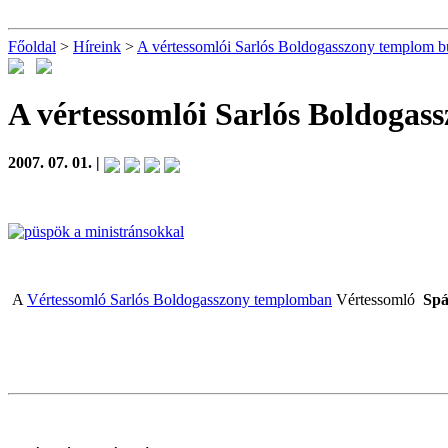
Főoldal
>
Híreink
>
A vértessomlói Sarlós Boldogasszony templom b
A vértessomlói Sarlós Boldogas
2007. 07. 01. |
A
Vértessomló Sarlós Boldogasszony templomban
Vértessomló
Spá