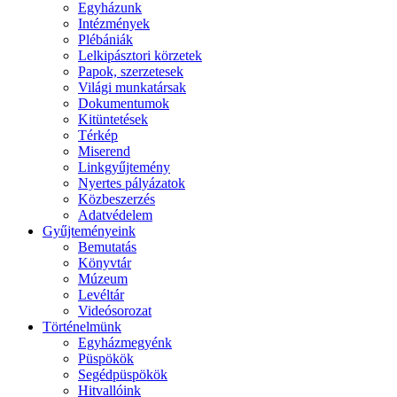
Egyházunk
Intézmények
Plébániák
Lelkipásztori körzetek
Papok, szerzetesek
Világi munkatársak
Dokumentumok
Kitüntetések
Térkép
Miserend
Linkgyűjtemény
Nyertes pályázatok
Közbeszerzés
Adatvédelem
Gyűjteményeink
Bemutatás
Könyvtár
Múzeum
Levéltár
Videósorozat
Történelmünk
Egyházmegyénk
Püspökök
Segédpüspökök
Hitvallóink