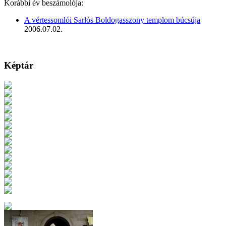
Korábbi év beszámolója:
A vértessomlói Sarlós Boldogasszony templom búcsúja
2006.07.02.
Képtár