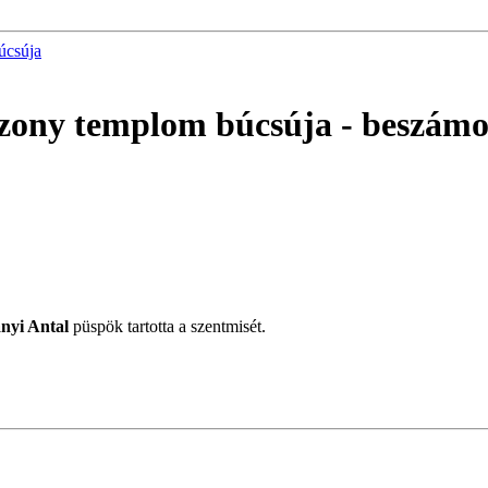
úcsúja
szony templom búcsúja
- beszámo
nyi Antal
püspök tartotta a szentmisét.