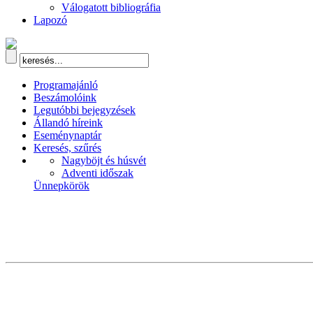
Válogatott bibliográfia
Lapozó
Programajánló
Beszámolóink
Legutóbbi bejegyzések
Állandó híreink
Eseménynaptár
Keresés, szűrés
Nagyböjt és húsvét
Adventi időszak
Ünnepkörök