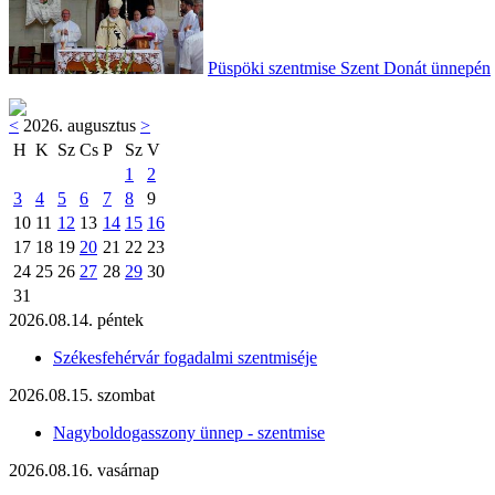
Püspöki szentmise Szent Donát ünnepén
<
2026. augusztus
>
H
K
Sz
Cs
P
Sz
V
1
2
3
4
5
6
7
8
9
10
11
12
13
14
15
16
17
18
19
20
21
22
23
24
25
26
27
28
29
30
31
2026.08.14. péntek
Székesfehérvár fogadalmi szentmiséje
2026.08.15. szombat
Nagyboldogasszony ünnep - szentmise
2026.08.16. vasárnap