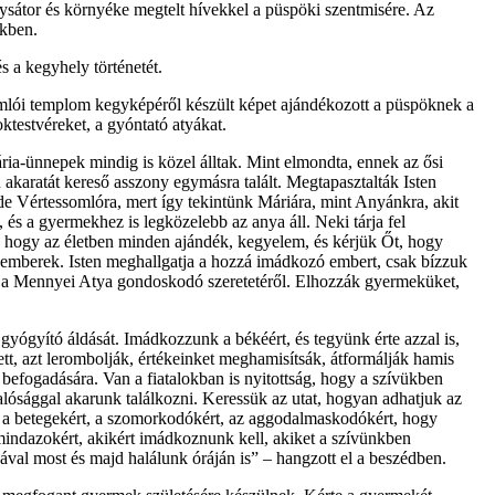
nysátor és környéke megtelt hívekkel a püspöki szentmisére. Az
ükben.
s a kegyhely történetét.
omlói templom kegyképéről készült képet ajándékozott a püspöknek a
oktestvéreket, a gyóntató atyákat.
ia-ünnepek mindig is közel álltak. Mint elmondta, ennek az ősi
akaratát kereső asszony egymásra talált. Megtapasztalták Isten
ide Vértessomlóra, mert így tekintünk Máriára, mint Anyánkra, akit
s a gyermekhez is legközelebb az anya áll. Neki tárja fel
k, hogy az életben minden ajándék, kegyelem, és kérjük Őt, hogy
 emberek. Isten meghallgatja a hozzá imádkozó embert, csak bízzuk
znek a Mennyei Atya gondoskodó szeretetéről. Elhozzák gyermeküket,
gyógyító áldását. Imádkozzunk a békéért, és tegyünk érte azzal is,
tt, azt lerombolják, értékeinket meghamisítsák, átformálják hamis
efogadására. Van a fiatalokban is nyitottság, hogy a szívükben
a valósággal akarunk találkozni. Keressük az utat, hogyan adhatjuk az
k, a betegekért, a szomorkodókért, az aggodalmaskodókért, hogy
mindazokért, akikért imádkoznunk kell, akiket a szívünkben
val most és majd halálunk óráján is” – hangzott el a beszédben.