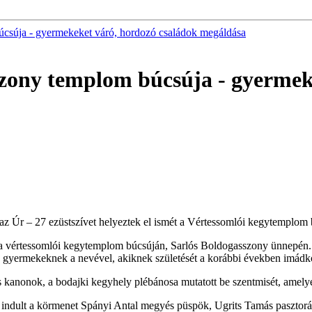
úcsúja - gyermekeket váró, hordozó családok megáldása
szony templom búcsúja - gyermek
a az Úr – 27 ezüstszívet helyeztek el ismét a Vértessomlói kegytemplom
 a vértessomlói kegytemplom búcsúján, Sarlós Boldogasszony ünnepén.
 a gyermekeknek a nevével, akiknek születését a korábbi években imádk
 kanonok, a bodajki kegyhely plébánosa mutatott be szentmisét, amelye
 indult a körmenet Spányi Antal megyés püspök, Ugrits Tamás pasztorá