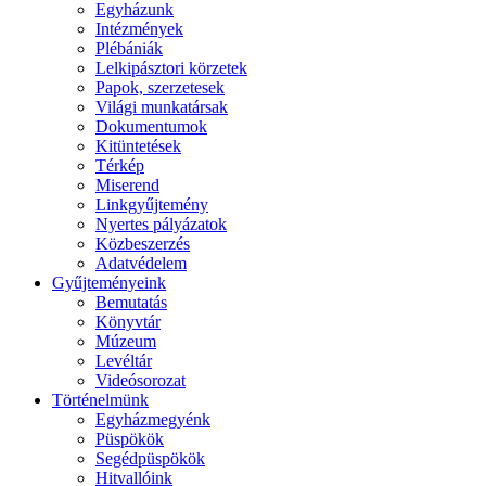
Egyházunk
Intézmények
Plébániák
Lelkipásztori körzetek
Papok, szerzetesek
Világi munkatársak
Dokumentumok
Kitüntetések
Térkép
Miserend
Linkgyűjtemény
Nyertes pályázatok
Közbeszerzés
Adatvédelem
Gyűjteményeink
Bemutatás
Könyvtár
Múzeum
Levéltár
Videósorozat
Történelmünk
Egyházmegyénk
Püspökök
Segédpüspökök
Hitvallóink