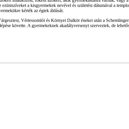
kért imádkozott, főként azokért, akik gyermekáldásra várnak, vagy a
 ezüstszíveket a kisgyermekek nevével és születési dátumával a templo
ermekükre kérték az égiek áldását.
A Várgesztesi, Vértessomlói és Környei Dalkör énekei után a Schemlinge
pése követte. A gyermekeknek akadályversenyt szerveztek, de lehetősé