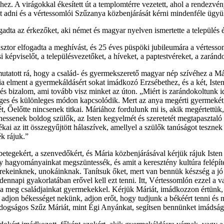
hez. A virágokkal ékesített út a templomtérre vezetett, ahol a rendezvé
lát adni és a vértessomlói Szűzanya közbenjárását kérni mindenféle ügy
adta az érkezőket, aki német és magyar nyelven ismertette a település é
sztor elfogadta a meghívást, és 25 éves püspöki jubileumára a vértess
 képviselőt, a településvezetőket, a híveket, a paptestvéreket, a zaránd
utatott rá, hogy a család- és gyermekszerető magyar nép szívéhez a Már
elment a gyermekáldásért sokat imádkozó Erzsébethez, és a két, Isten 
 és bizalom, ami tovább visz minket az úton. „Miért is zarándokoltunk 
es és különleges módon kapcsolódik. Mert az anya megérti gyermekét, é
, Őelőtte nincsenek titkai. Máriához fordulunk mi is, akik megértettü
essenek boldog szülők, az Isten kegyelmét és szeretetét megtapasztaló
tékai az itt összegyűjtött hálaszívek, amellyel a szülők tanúságot tes
k rájuk.”
tegekért, a szenvedőkért, és Mária közbenjárásával kérjük rájuk Isten 
y hagyományainkat megszüntessék, és amit a keresztény kultúra felépíte
ekeinknek, unokáinknak. Tanítsuk őket, mert van bennük készség a jó b
 mindennapi gyakorlatában erővel kell ezt tenni. Itt, Vértessomlón ezzel 
áldja meg családjainkat gyermekekkel. Kérjük Máriát, imádkozzon értün
adjon békességet nekünk, adjon erőt, hogy tudjunk a békéért tenni és 
ldogságos Szűz Máriát, mint Égi Anyánkat, segítsen bennünket imádságá