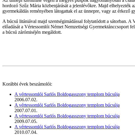
Az ünnepi szentmise végén a megyés püspök hagyományosan a családo
hordozó Szűz Mária közbenjárását a jelenlévőkre. Majd elhelyezték az
gyermekáldás reményében látogattak el az ünnepre, vagy az érkező gy
A búcsú litániával majd szentségimádással folytatódott a sátorban. 
előadását a Vértessomlói Német Nemzetiségi Gyermektánccsoport fellé
a búcsú zárómiséjén megáldott.
Korábbi évek beszámolói:
A vértessomlói Sarlós Boldogasszony templom búcsúja
2006.07.02.
A vértessomlói Sarlós Boldogasszony templom búcsúja
2007.07.01.
A vértessomlói Sarlós Boldogasszony templom búcsúja
2009.07.05.
A vértessomlói Sarlós Boldogasszony templom búcsúja
2010.07.04.