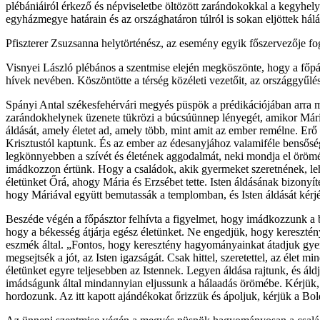
plébániáiról érkező és népviseletbe öltözött zarándokokkal a kegyhely
egyházmegye határain és az országhatáron túlról is sokan eljöttek há
Pfiszterer Zsuzsanna helytörténész, az esemény egyik főszervezője fog
Visnyei László plébános a szentmise elején megköszönte, hogy a főpá
hívek nevében. Köszöntötte a térség közéleti vezetőit, az országgyűlési
Spányi Antal székesfehérvári megyés püspök a prédikációjában arra m
zarándokhelynek üzenete tükrözi a búcsúünnep lényegét, amikor Mária 
áldását, amely életet ad, amely több, mint amit az ember remélne. Erő
Krisztustól kaptunk. És az ember az édesanyjához valamiféle bensőség
legkönnyebben a szívét és életének aggodalmát, neki mondja el örömét
imádkozzon értünk. Hogy a családok, akik gyermeket szeretnének, leh
életünket Őrá, ahogy Mária és Erzsébet tette. Isten áldásának bizonyí
hogy Máriával együtt bemutassák a templomban, és Isten áldását kérjé
Beszéde végén a főpásztor felhívta a figyelmet, hogy imádkozzunk a be
hogy a békesség átjárja egész életünket. Ne engedjük, hogy keresztén
eszmék által. „Fontos, hogy keresztény hagyományainkat átadjuk gyer
megsejtsék a jót, az Isten igazságát. Csak hittel, szeretettel, az élet
életünket egyre teljesebben az Istennek. Legyen áldása rajtunk, és 
imádságunk által mindannyian eljussunk a hálaadás örömébe. Kérjük, 
hordozunk. Az itt kapott ajándékokat őrizzük és ápoljuk, kérjük a Bo