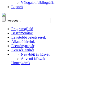
Válogatott bibliográfia
Lapozó
Programajánló
Beszámolóink
Legutóbbi bejegyzések
Állandó híreink
Eseménynaptár
Keresés, szűrés
Nagyböjt és húsvét
Adventi időszak
Ünnepkörök