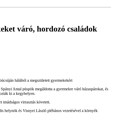
eket váró, hordozó családok
 búcsúján hálából a megszületett gyermekekért
 Spányi Antal püspök megáldotta a gyermekre váró házaspárokat, és
ozták ki a kegyhelyen.
t imádságos virrasztás követett.
lis helynök és Visnyei László plébános vezetésével a környék