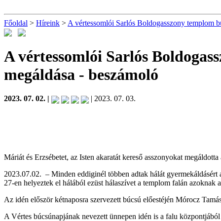
Főoldal
>
Híreink
>
A vértessomlói Sarlós Boldogasszony templom b
A vértessomlói Sarlós Boldogas
megáldása
- beszámoló
2023. 07. 02. |
| 2023. 07. 03.
Máriát és Erzsébetet, az Isten akaratát kereső asszonyokat megáldott
2023.07.02. – Minden eddiginél többen adtak hálát gyermekáldásért
27-en helyeztek el hálából ezüst hálaszívet a templom falán azoknak
Az idén először kétnaposra szervezett búcsú előestéjén Mórocz Tamás
A Vértes búcsúnapjának nevezett ünnepen idén is a falu központjából