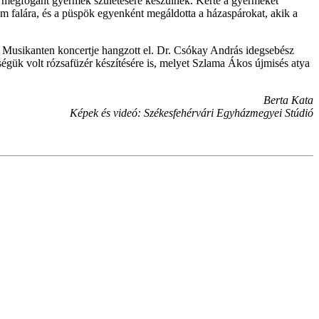
 megfogant gyermek születésére készülnek. Kérte a gyermekét
m falára, és a püspök egyenként megáldotta a házaspárokat, akik a
r Musikanten koncertje hangzott el. Dr. Csókay András idegsebész
gük volt rózsafüzér készítésére is, melyet Szlama Ákos újmisés atya
Berta Kata
Képek és videó: Székesfehérvári Egyházmegyei Stúdió