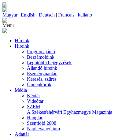
Magyar
|
English
|
Deutsch
|
Francais
|
Italiano
Menü
Híreink
Híreink
Programajánló
Beszámolóink
Legutóbbi bejegyzések
Állandó híreink
Eseménynaptár
Keresés, szűrés
Ünnepkörök
Média
Képtár
Videótár
SZEM
A Székesfehérvári Egyházmegye Magazinja
Hangtár
Szentföld 2008
Napi evangélium
Adattár