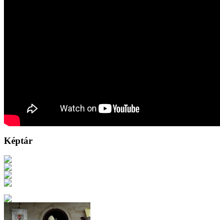
Képtár