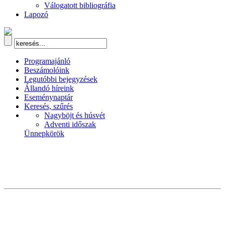
Válogatott bibliográfia
Lapozó
Programajánló
Beszámolóink
Legutóbbi bejegyzések
Állandó híreink
Eseménynaptár
Keresés, szűrés
Nagyböjt és húsvét
Adventi időszak
Ünnepkörök