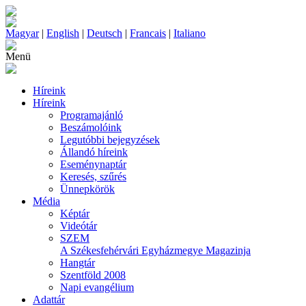
Magyar
|
English
|
Deutsch
|
Francais
|
Italiano
Menü
Híreink
Híreink
Programajánló
Beszámolóink
Legutóbbi bejegyzések
Állandó híreink
Eseménynaptár
Keresés, szűrés
Ünnepkörök
Média
Képtár
Videótár
SZEM
A Székesfehérvári Egyházmegye Magazinja
Hangtár
Szentföld 2008
Napi evangélium
Adattár