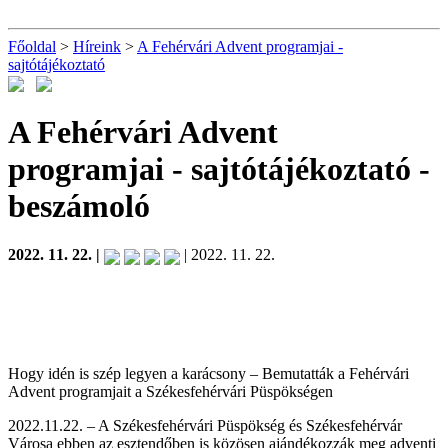
Főoldal
>
Híreink
>
A Fehérvári Advent programjai -
sajtótájékoztató
A Fehérvári Advent
programjai - sajtótájékoztató
-
beszámoló
2022. 11. 22. |
| 2022. 11. 22.
Hogy idén is szép legyen a karácsony – Bemutatták a Fehérvári
Advent programjait a Székesfehérvári Püspökségen
2022.11.22. – A Székesfehérvári Püspökség és Székesfehérvár
Városa ebben az esztendőben is közösen ajándékozzák meg adventi