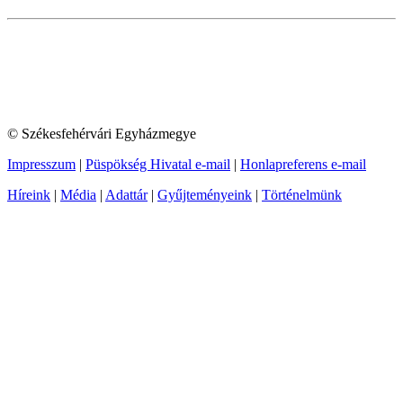
© Székesfehérvári Egyházmegye
Impresszum
|
Püspökség Hivatal e-mail
|
Honlapreferens e-mail
Híreink
|
Média
|
Adattár
|
Gyűjteményeink
|
Történelmünk