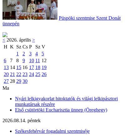
Püspöki szentmise Szent Donát
ünnepén
<
2026. április
>
H
K
Sz
Cs
P
Sz
V
1
2
3
4
5
6
7
8
9
10
11
12
13
14
15
16
17
18
19
20
21
22
23
24
25
26
27
28
29
30
Ma
Nyári lelkigyakorlat hitoktatók és világi lelkipásztori
munkatársak részére
Első csütörtöki Eucharisztia ünnep (Öreghegy)
2026.08.14. péntek
Székesfehérvár fogadalmi szentmiséje