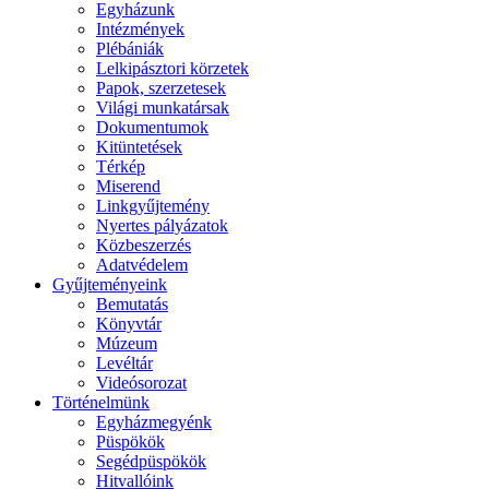
Egyházunk
Intézmények
Plébániák
Lelkipásztori körzetek
Papok, szerzetesek
Világi munkatársak
Dokumentumok
Kitüntetések
Térkép
Miserend
Linkgyűjtemény
Nyertes pályázatok
Közbeszerzés
Adatvédelem
Gyűjteményeink
Bemutatás
Könyvtár
Múzeum
Levéltár
Videósorozat
Történelmünk
Egyházmegyénk
Püspökök
Segédpüspökök
Hitvallóink