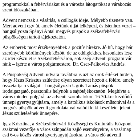
programokkal a fehérváriakat és a városba látogatókat a várakozás
szent időszakában.
Advent nemcsak a vásárlás, a csillogás ideje. Mélyebb üzenete van.
Mert advent egy út, amely életünk útját jelképezi, és Istenhez vezet –
hangsúlyozta Spányi Antal megyés püspök a székesfehérvári
püspökségen tartott tájékoztatón.
Az emberek most érzékenyebbek a pozitív hírekre. Jó hír, hogy bár
szerényebb körülmények között, de az eddigiekhez hasonlatos lesz
az idei készület is Székesfehérváron, sok szép adventi program vár
ránk – ígérte a város polgármestere, Dr. Cser-Palkovics András.
A Püspökség Adventi udvara továbbra is azt az örök értéket hirdeti,
hogy Jézus Krisztus születése olyan szeretetet hozott a földre, amely
összetartja a világot – hangsúlyozta Ugrits Tamás püspöki
irodaigazgató, pasztorális helynök a sajtótájékoztatón. Meghívta a
város minden polgárát az adventi szombatokon 16.30-kor kezdődő
ünnepi gyertyagyújtásra, amely a katolikus iskolások műsorával és a
megyés püspök adventi gondolataival valódi lelki készületet jelent
Jézus születésének ünnepére.
Igaz Krisztina, a Székesfehérvári Közösségi és Kulturális Központ
szakmai vezetője a város színpadán zajló eseményekre, a vasárnap
esti 6-os közös városi gyertyagyújtásokra, a város élő adventi