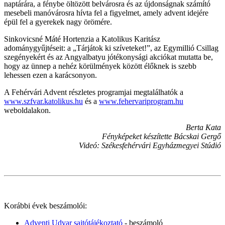
naptárára, a fénybe öltözött belvárosra és az újdonságnak számító
mesebeli manóvárosra hívta fel a figyelmet, amely advent idejére
épül fel a gyerekek nagy örömére.
Sinkovicsné Máté Hortenzia a Katolikus Karitász
adománygyűjtéseit: a „Tárjátok ki szíveteket!”, az Egymillió Csillag
szegényekért és az Angyalbatyu jótékonysági akciókat mutatta be,
hogy az ünnep a nehéz körülmények között élőknek is szebb
lehessen ezen a karácsonyon.
A Fehérvári Advent részletes programjai megtalálhatók a
www.szfvar.katolikus.hu
és a
www.fehervariprogram.hu
weboldalakon.
Berta Kata
Fényképeket készítette Bácskai Gergő
Videó: Székesfehérvári Egyházmegyei Stúdió
Korábbi évek beszámolói:
Adventi Udvar sajtótájékoztató
- beszámoló