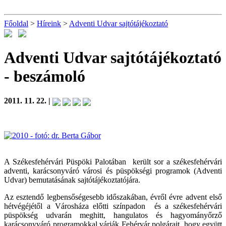
Főoldal
>
Híreink
>
Adventi Udvar sajtótájékoztató
Adventi Udvar sajtótájékoztató
- beszámoló
2011. 11. 22. |
A Székesfehérvári Püspöki Palotában került sor a székesfehérvári
adventi, karácsonyváró városi és püspökségi programok (Adventi
Udvar) bemutatásának sajtótájékoztatójára.
Az esztendő legbensőségesebb időszakában, évről évre advent első
hétvégéjétől a Városháza előtti színpadon és a székesfehérvári
püspökség udvarán meghitt, hangulatos és hagyományőrző
karácsonyváró programokkal várják Fehérvár polgárait, hogy együtt