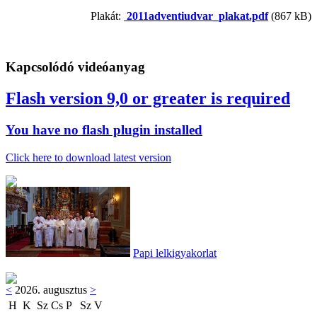
Plakát:
2011adventiudvar_plakat.pdf
(867 kB)
Kapcsolódó videóanyag
Flash version 9,0 or greater is required
You have no flash plugin installed
Click here to download latest version
Papi lelkigyakorlat
<
2026. augusztus
>
H
K
Sz
Cs
P
Sz
V