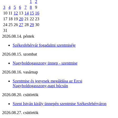
1
2
3
4
5
6
7
8
9
10
11
12
13
14
15
16
17
18
19
20
21
22
23
24
25
26
27
28
29
30
31
2026.08.14. péntek
Székesfehérvár fogadalmi szentmiséje
2026.08.15. szombat
Nagyboldogasszony ünnep - szentmise
2026.08.16. vasárnap
Szentmise és jegyesek megáldása az Ercsi
Nagyboldogasszony-napi búcsún
2026.08.20. csütörtök
Szent István király ünnepén szentmise Székesfehérváron
2026.08.27. csütörtök