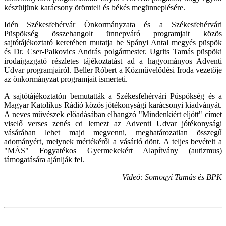
készüljünk karácsony örömteli és békés megünneplésére.
Idén Székesfehérvár Önkormányzata és a Székesfehérvári
Püspökség összehangolt ünnepváró programjait közös
sajtótájékoztató keretében mutatja be Spányi Antal megyés püspök
és Dr. Cser-Palkovics András polgármester. Ugrits Tamás püspöki
irodaigazgató részletes tájékoztatást ad a hagyományos Adventi
Udvar programjairól. Beller Róbert a Közművelődési Iroda vezetője
az önkormányzat programjait ismerteti.
A sajtótájékoztatón bemutatták a Székesfehérvári Püspökség és a
Magyar Katolikus Rádió közös jótékonysági karácsonyi kiadványát.
A neves művészek előadásában elhangzó "Mindenkiért eljött" címet
viselő verses zenés cd lemezt az Adventi Udvar jótékonysági
vásárában lehet majd megvenni, meghatározatlan összegű
adományért, melynek mértékéről a vásárló dönt. A teljes bevételt a
"MÁS" Fogyatékos Gyermekekért Alapítvány (autizmus)
támogatására ajánlják fel.
Videó: Somogyi Tamás és BPK