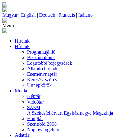
Magyar
|
English
|
Deutsch
|
Francais
|
Italiano
Menü
Híreink
Híreink
Programajánló
Beszámolóink
Legutóbbi bejegyzések
Állandó híreink
Eseménynaptár
Keresés, szűrés
Ünnepkörök
Média
Képtár
Videótár
SZEM
A Székesfehérvári Egyházmegye Magazinja
Hangtár
Szentföld 2008
Napi evangélium
Adattár