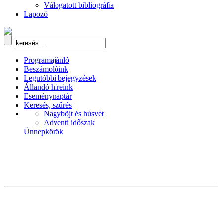
Válogatott bibliográfia
Lapozó
Programajánló
Beszámolóink
Legutóbbi bejegyzések
Állandó híreink
Eseménynaptár
Keresés, szűrés
Nagyböjt és húsvét
Adventi időszak
Ünnepkörök