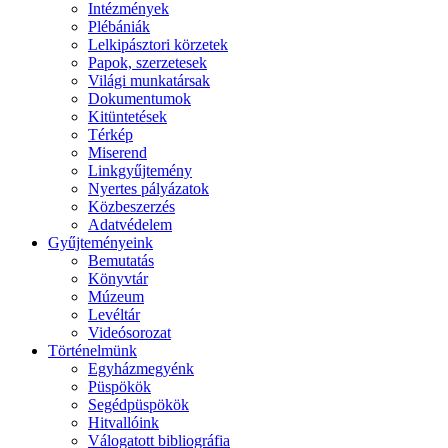
Intézmények
Plébániák
Lelkipásztori körzetek
Papok, szerzetesek
Világi munkatársak
Dokumentumok
Kitüntetések
Térkép
Miserend
Linkgyűjtemény
Nyertes pályázatok
Közbeszerzés
Adatvédelem
Gyűjteményeink
Bemutatás
Könyvtár
Múzeum
Levéltár
Videósorozat
Történelmünk
Egyházmegyénk
Püspökök
Segédpüspökök
Hitvallóink
Válogatott bibliográfia