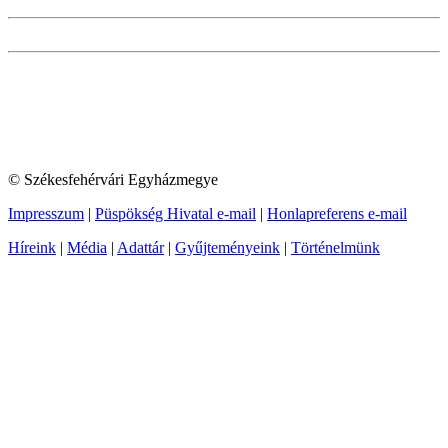
© Székesfehérvári Egyházmegye
Impresszum
|
Püspökség Hivatal e-mail
|
Honlapreferens e-mail
Híreink
|
Média
|
Adattár
|
Gyűjteményeink
|
Történelmünk