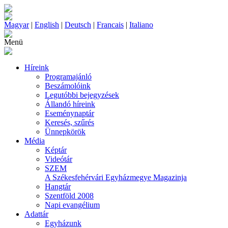
Magyar
|
English
|
Deutsch
|
Francais
|
Italiano
Menü
Híreink
Programajánló
Beszámolóink
Legutóbbi bejegyzések
Állandó híreink
Eseménynaptár
Keresés, szűrés
Ünnepkörök
Média
Képtár
Videótár
SZEM
A Székesfehérvári Egyházmegye Magazinja
Hangtár
Szentföld 2008
Napi evangélium
Adattár
Egyházunk