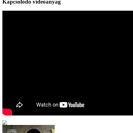
Kapcsolódó videóanyag