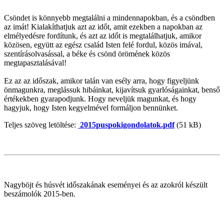
Csöndet is könnyebb megtalálni a mindennapokban, és a csöndben
az imát! Kialakíthatjuk azt az időt, amit ezekben a napokban az
elmélyedésre fordítunk, és azt az időt is megtalálhatjuk, amikor
közösen, együtt az egész család Isten felé fordul, közös imával,
szentírásolvasással, a béke és csönd örömének közös
megtapasztalásával!
Ez az az időszak, amikor talán van esély arra, hogy figyeljünk
önmagunkra, meglássuk hibáinkat, kijavítsuk gyarlóságainkat, benső
értékekben gyarapodjunk. Hogy neveljük magunkat, és hogy
hagyjuk, hogy Isten kegyelmével formáljon bennünket.
Teljes szöveg letöltése:
2015puspokigondolatok.pdf
(51 kB)
Nagyböjt és húsvét időszakának eseményei és az azokról készült
beszámolók 2015-ben.