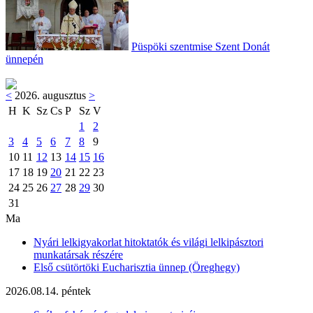
Püspöki szentmise Szent Donát
ünnepén
<
2026. augusztus
>
H
K
Sz
Cs
P
Sz
V
1
2
3
4
5
6
7
8
9
10
11
12
13
14
15
16
17
18
19
20
21
22
23
24
25
26
27
28
29
30
31
Ma
Nyári lelkigyakorlat hitoktatók és világi lelkipásztori
munkatársak részére
Első csütörtöki Eucharisztia ünnep (Öreghegy)
2026.08.14. péntek