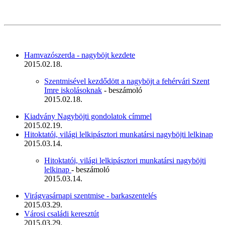
Hamvazószerda - nagyböjt kezdete
2015.02.18.
Szentmisével kezdődött a nagyböjt a fehérvári Szent
Imre iskolásoknak
- beszámoló
2015.02.18.
Kiadvány Nagyböjti gondolatok címmel
2015.02.19.
Hitoktatói, világi lelkipásztori munkatársi nagyböjti lelkinap
2015.03.14.
Hitoktatói, világi lelkipásztori munkatársi nagyböjti
lelkinap
- beszámoló
2015.03.14.
Virágvasárnapi szentmise - barkaszentelés
2015.03.29.
Városi családi keresztút
2015.03.29.